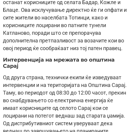
останат корисниците од селата Бадар, Кожле и
Блаце. Ова исклучување директно ќе ги опфати и
сите жители во населбата Тотинци, како и
корисниците лоцирани во патните тунели
Катланово, поради што се препорачува
дополнителна претпазливост за возачите кои во
овој период ќе сообраќаат низ тој патен правец.
Интервенција на мрежата во општина
Сарај
Од друга страна, технички екипи ќе изведуваат
интервенции и на територијата на Општина Сарај.
Таму, во периодот од 08:30 до 12:00 часот, прекин
во снабдувањето со електрична енергија ќе
имаат корисниците од селото Сарај кои се
лоцирани на потегот веднаш зад старата џамија.
Од дистрибутивниот систем уверуваат дека
веднаш по завршувањето на планираните