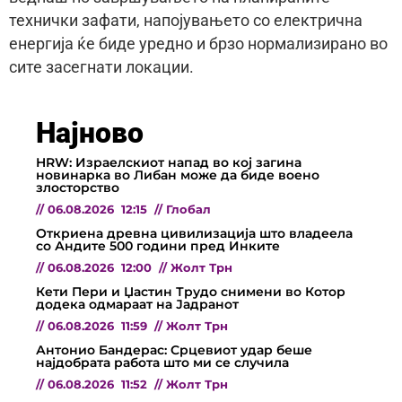
технички зафати, напојувањето со електрична
енергија ќе биде уредно и брзо нормализирано во
сите засегнати локации.
Најново
HRW: Израелскиот напад во кој загина
новинарка во Либан може да биде воено
злосторство
//
06.08.2026
12:15
//
Глобал
Откриена древна цивилизација што владеела
со Андите 500 години пред Инките
//
06.08.2026
12:00
//
Жолт Трн
Кети Пери и Џастин Трудо снимени во Котор
додека одмараат на Јадранот
//
06.08.2026
11:59
//
Жолт Трн
Антонио Бандерас: Срцевиот удар беше
најдобрата работа што ми се случила
//
06.08.2026
11:52
//
Жолт Трн