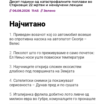
Десет години од катастрофалните поплави во
Стајковци: 22 жртви и ненаучени лекции
//
06.08.2026
11:45
//
Зелено
Најчитано
Приведен возачот кој со автомобил возеше
во спротивна насока на автопатот Скопје –
Велес
Пеколот што го преживуваме е само почеток:
Ел Нињо носи уште повисоки температури
Научниците открија сложен екосистем
длабоко под површината на Земјата
Сателитски снимки ја покажуваат
сериозноста – Дунав пред и по сушата
Италијанка фрлила добитно лото ливче од
милион евра во ѓубре, комуналците го пронашле