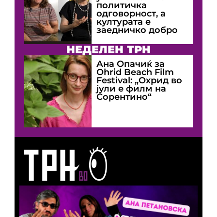
политичка
одговорност, а
културата е
заедничко добро
НЕДЕЛЕН ТРН
Ана Опачиќ за
Оhrid Beach Film
Festival: „Охрид во
јули е филм на
Сорентино“