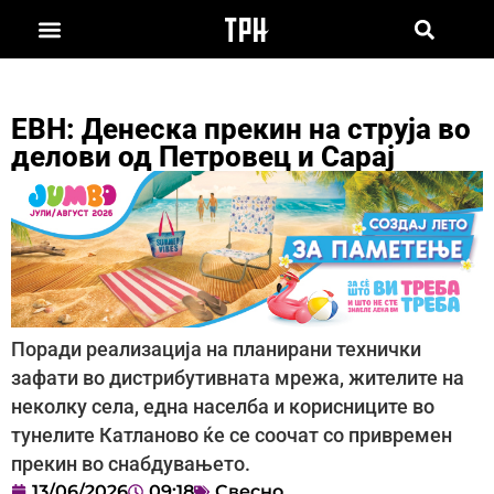
ЕВН: Денеска прекин на струја во
делови од Петровец и Сарај
Поради реализација на планирани технички
зафати во дистрибутивната мрежа, жителите на
неколку села, една населба и корисниците во
тунелите Катланово ќе се соочат со привремен
прекин во снабдувањето.
13/06/2026
09:18
Свесно