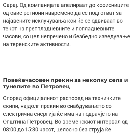
Сарај. Од компанијата апелираат до корисниците
од овие региони навремено да се подготват за
најавените исклучувања кои ќе се одвиваат во
текот на претпладневните и попладневните
часови, со цел непречено и безбедно изведување
на теренските активности.
Повеќечасовен прекин за неколку села и
тунелите во Петровец
Според официјалниот распоред на техничките
екипи, најдолг прекин во снабдувањето со
електрична енергија ќе има на подрачјето на
Општина Петровец. Во временскиот интервал од
08:00 до 15:30 часот, целосно без струја ќе