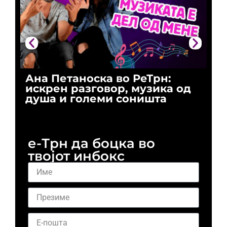
Ана Петаноска во РеТрн:
Ри
искрен разговор, музика од
го
душа и големи соништа
За
и 
е-Трн да боцка во
твојот инбокс