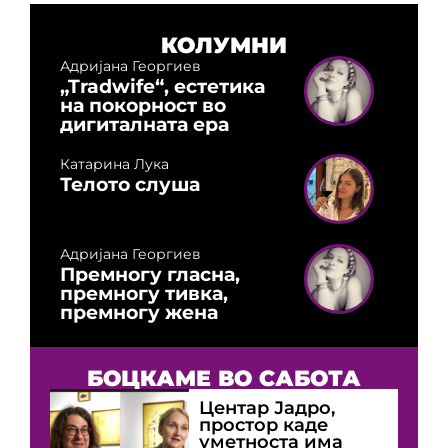
КОЛУМНИ
Адријана Георгиев
„Tradwife“, естетика
на покорност во
дигиталната ера
Катарина Лука
Телото слуша
Адријана Георгиев
Премногу гласна,
премногу тивка,
премногу жена
БОЦКАМЕ ВО САБОТА
Центар Јадро,
простор каде
уметноста има