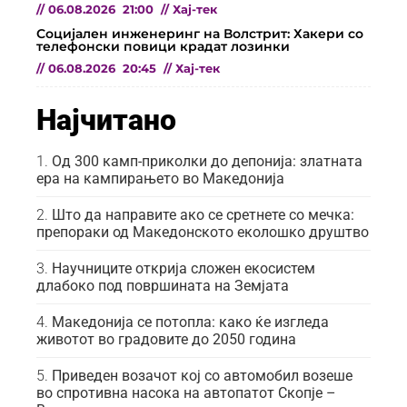
//
06.08.2026
21:00
//
Хај-тек
Социјален инженеринг на Волстрит: Хакери со
телефонски повици крадат лозинки
//
06.08.2026
20:45
//
Хај-тек
Најчитано
Од 300 камп-приколки до депонија: златната
ера на кампирањето во Македонија
Што да направите ако се сретнете со мечка:
препораки од Македонското еколошко друштво
Научниците открија сложен екосистем
длабоко под површината на Земјата
Македонија се потопла: како ќе изгледа
животот во градовите до 2050 година
Приведен возачот кој со автомобил возеше
во спротивна насока на автопатот Скопје –