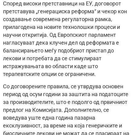
Според високи претставници на ЕУ, договорот
претставува „генерациска реформа“ и чекор кон
создавање современа регулаторна рамка,
прилагодена на новите технолошки процеси и
научни откритија. Од Европскиот парламент
нагласуваат дека клучен дел од реформата е
балансирањето меѓу подобриот пристап до
лекови и потребата да се стимулираат
истражувањата во области каде што
терапевтските опции се ограничени.
Со договорените правила, се утврдува основен
период од осум години за заштита на податоците
за производителите, што е подолго од првичниот
предлог на Комисијата. Дополнително, се
воведува уште една година пазарна
ексклузивност, за време на која генеричките и
биосличните лекови не можат да се пласираат на