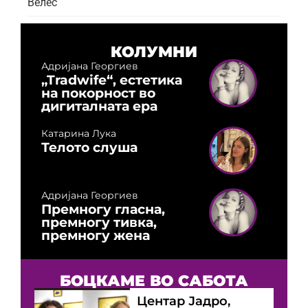
Велес
КОЛУМНИ
Адријана Георгиев
„Tradwife“, естетика
на покорност во
дигиталната ера
Катарина Лука
Телото слуша
Адријана Георгиев
Премногу гласна,
премногу тивка,
премногу жена
БОЦКАМЕ ВО САБОТА
Центар Јадро,