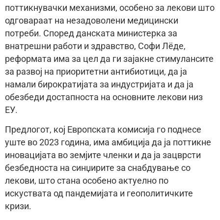
поттикнувачки механизми, особено за лекови што
одговараат на незадоволени медицински
потреби. Според данската министерка за
внатрешни работи и здравство, Софи Лёде,
реформата има за цел да ги зајакне стимулансите
за развој на приоритетни антибиотици, да ја
намали бирократијата за индустријата и да ја
обезбеди достапноста на основните лекови низ
ЕУ.
Предлогот, кој Европската комисија го поднесе
уште во 2023 година, има амбиција да ја поттикне
иновацијата во земјите членки и да ја зацврсти
безбедноста на синџирите за снабдување со
лекови, што стана особено актуелно по
искуствата од пандемијата и геополитичките
кризи.