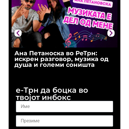
Ана Петаноска во РеТрн:
Ри
искрен разговор, музика од
го
душа и големи соништа
За
и 
е-Трн да боцка во
твојот инбокс