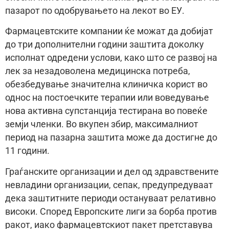
пазарот по одобрувањето на лекот во ЕУ.
Фармацевтските компании ќе можат да добијат
до три дополнителни години заштита доколку
исполнат одредени услови, како што се развој на
лек за незадоволена медицинска потреба,
обезбедување значителна клиничка корист во
однос на постоечките терапии или воведување
нова активна супстанција тестирана во повеќе
земји членки. Во вкупен збир, максималниот
период на пазарна заштита може да достигне до
11 години.
Граѓанските организации и дел од здравствените
невладини организации, сепак, предупредуваат
дека заштитните периоди остануваат релативно
високи. Според Европските лиги за борба против
ракот, иако фармацевтскиот пакет претставува