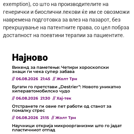
exemption), со што на производителите на
генерички и биослични лекови ќе им се овозможи
навремена подготовка за влез на пазарот, без
прекршување на патентните права, со цел побрза
достапност на поевтини терапии за пациентите.
Најново
Викенд за паметење: Четири хороскопски
знаци ги чека супер забава
//
06.08.2026
21:45
//
Жолт Трн
Бугати го претстави „Destrier“: Новото уникатно
хиперавтомобилско чудо
//
06.08.2026
21:30
//
Хај-тек
Отстранете ги овие пет работи од станот за
помалку стрес
//
06.08.2026
21:15
//
Жолт Трн
Научници открија микроорганизми што го јадат
пластичниот отпад