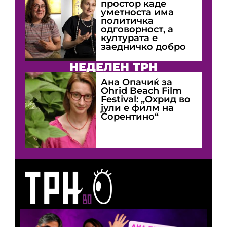
простор каде
уметноста има
политичка
одговорност, а
културата е
заедничко добро
НЕДЕЛЕН ТРН
Ана Опачиќ за
Оhrid Beach Film
Festival: „Охрид во
јули е филм на
Сорентино“