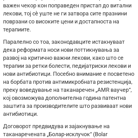
важен чекор кон поправеден пристап до витални
лекови, тој сè уште не ги затвора сите празнини
поврзани со високите цени и достапноста на
терапиите.
Паралелно со тоа, законодавците истакнуваат
дека реформата носи нови поттикнувања за
развој на критично важни лекови, како што се
терапии за ретки болести, педијатриски лекови и
нови антибиотици. Посебно внимание е посветено
на борбата против антимикробната резистенција,
преку воведување на таканаречен „AMR ваучер“,
кој овозможува дополнителна година патентна
заштита за производителите што развиваат нови
антибиотици.
Договорот предвидува и зајакнување на
таканаречената „Болар-исклучок“ (Bolar