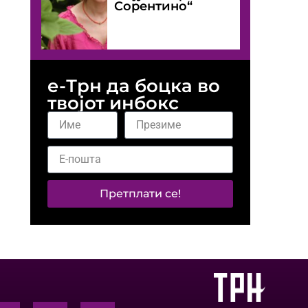
Сорентино“
е-Трн да боцка во
твојот инбокс
Претплати се!