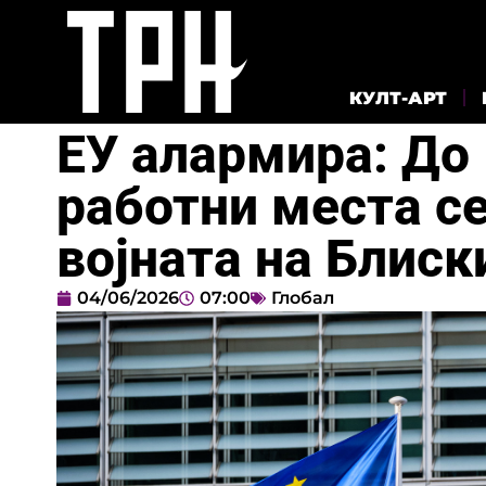
КУЛТ-АРТ
ЕУ алармира: До
работни места се
војната на Блиск
04/06/2026
07:00
Глобал