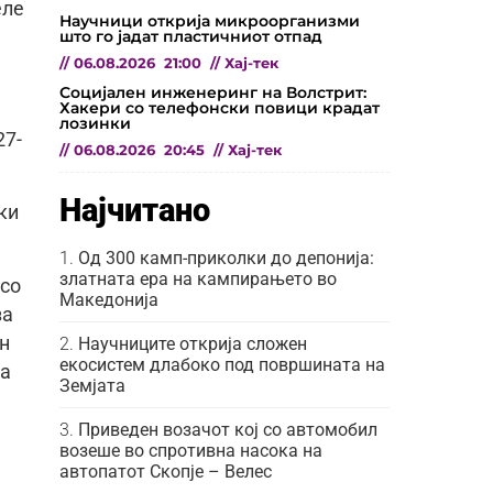
еле
Научници открија микроорганизми
што го јадат пластичниот отпад
//
06.08.2026
21:00
//
Хај-тек
Социјален инженеринг на Волстрит:
Хакери со телефонски повици крадат
лозинки
27-
//
06.08.2026
20:45
//
Хај-тек
Најчитано
ки
Од 300 камп-приколки до депонија:
златната ера на кампирањето во
 со
Македонија
за
н
Научниците открија сложен
екосистем длабоко под површината на
на
Земјата
Приведен возачот кој со автомобил
возеше во спротивна насока на
автопатот Скопје – Велес