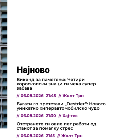
Најново
Викенд за паметење: Четири
хороскопски знаци ги чека супер
забава
//
06.08.2026
21:45
//
Жолт Трн
Бугати го претстави „Destrier“: Новото
уникатно хиперавтомобилско чудо
//
06.08.2026
21:30
//
Хај-тек
Отстранете ги овие пет работи од
станот за помалку стрес
//
06.08.2026
21:15
//
Жолт Трн