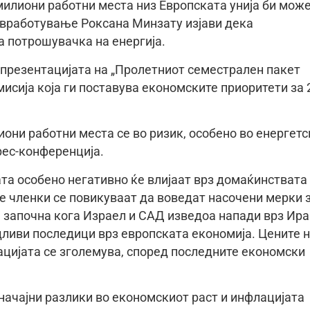
 милиони работни места низ Европската унија би мож
 вработување Роксана Минзату изјави дека
а потрошувачка на енергија.
презентацијата на „Пролетниот семестрален пакет
мисија која ги поставува економските приоритети за 
иони работни места се во ризик, особено во енергетс
рес-конференција.
та особено негативно ќе влијаат врз домаќинствата
те членки се повикуваат да воведат насочени мерки 
ј започна кога Израел и САД изведоа напади врз Ира
дливи последици врз европската економија. Цените 
лацијата се зголемува, според последните економски
начајни разлики во економскиот раст и инфлацијата