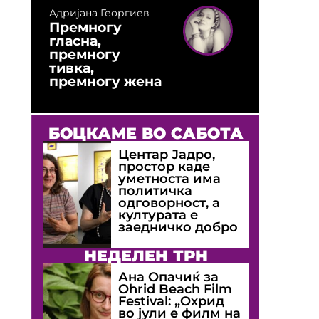
Адријана Георгиев
Премногу
гласна,
премногу
тивка,
премногу жена
БОЦКАМЕ ВО САБОТА
Центар Јадро,
простор каде
уметноста има
политичка
одговорност, а
културата е
заедничко добро
НЕДЕЛЕН ТРН
Ана Опачиќ за
Оhrid Beach Film
Festival: „Охрид
во јули е филм на