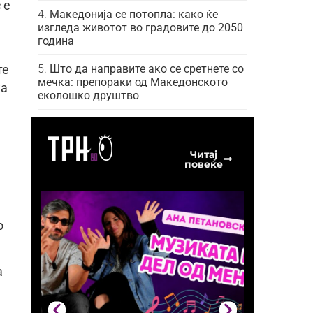
 е
Македонија се потопла: како ќе
изгледа животот во градовите до 2050
година
Што да направите ако се сретнете со
те
мечка: препораки од Македонското
ка
еколошко друштво
Читај
повеќе
о
а