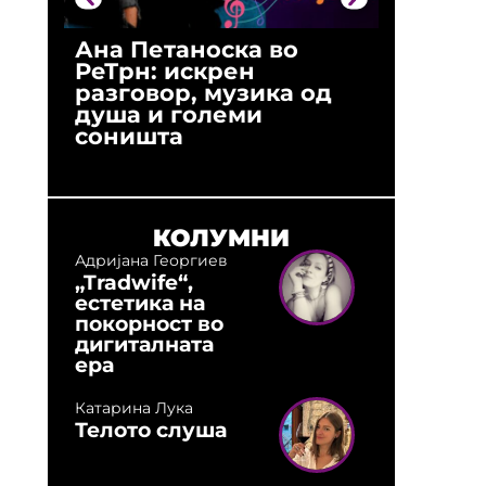
Ана Петаноска во
Ристо 
РеТрн: искрен
(Арханг
разговор, музика од
години
душа и големи
студио:
соништа
музика,
оловни
КОЛУМНИ
Адријана Георгиев
„Tradwife“,
естетика на
покорност во
дигиталната
ера
Катарина Лука
Телото слуша