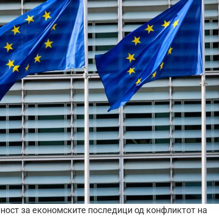
еност за економските последици од конфликтот на