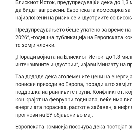
Блискиот Исток, предупредувајќи дека до 1,3
да бидат загрозени. Европската комесарка за
најизложени на ризик се индустриите со висок
Предупредувањето беше упатено за време на 
2026“, -годишна публикација на Европската ко
те земји членки.
„Поради војната на Блискиот Исток, до 1,3 мил
интензивните индустрии“, изјави Минзату на п
Таа додаде дека зголемените цени на енергија
пониски приходи во Европа, поради што земји
поддршка на ранливите групи. Конфликтот, ко
кон крајот на февруари годинава, веќе има ви
енергијата пораснаа, растот е забавен, а инф
прогнози на ЕУ објавени во мај.
Европската комисија посочува дека постојат з