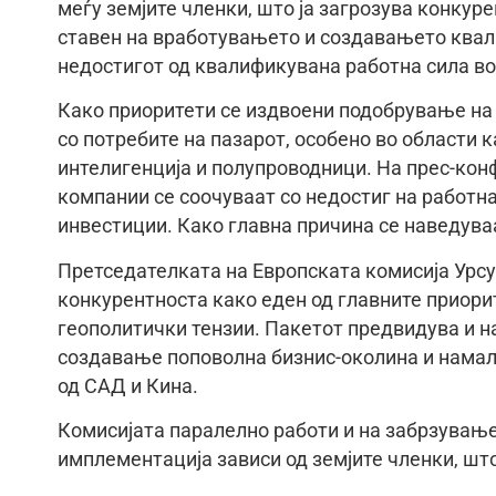
меѓу земјите членки, што ја загрозува конкуре
ставен на вработувањето и создавањето квал
недостигот од квалификувана работна сила во
Како приоритети се издвоени подобрување на
со потребите на пазарот, особено во области 
интелигенција и полупроводници. На прес-кон
компании се соочуваат со недостиг на работна
инвестиции. Како главна причина се наведува
Претседателката на Европската комисија Урсу
конкурентноста како еден од главните приорит
геополитички тензии. Пакетот предвидува и н
создавање поповолна бизнис-околина и намал
од САД и Кина.
Комисијата паралелно работи и на забрзување
имплементација зависи од земјите членки, шт