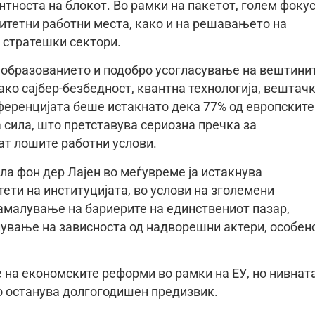
нтноста на блокот. Во рамки на пакетот, голем фокус
итетни работни места, како и на решавањето на
 стратешки сектори.
 образованието и подобро усогласување на вештини
како сајбер-безбедност, квантна технологија, вештач
ференцијата беше истакнато дека 77% од европските
 сила, што претставува сериозна пречка за
ат лошите работни услови.
ла фон дер Лајен во меѓувреме ја истакнува
ети на институцијата, во услови на зголемени
амалување на бариерите на единствениот пазар,
ување на зависноста од надворешни актери, особен
 на економските реформи во рамки на ЕУ, но нивнат
о останува долгогодишен предизвик.