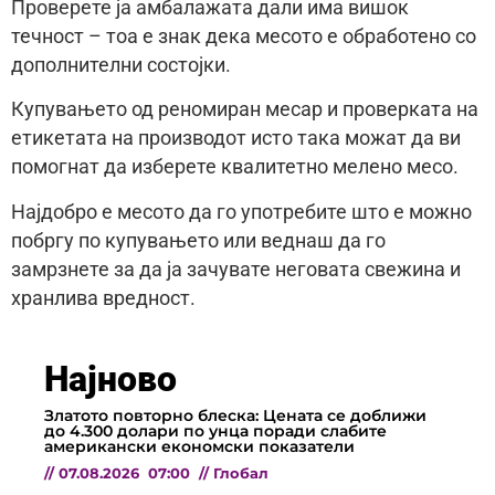
Проверете ја амбалажата дали има вишок
течност – тоа е знак дека месото е обработено со
дополнителни состојки.
Купувањето од реномиран месар и проверката на
етикетата на производот исто така можат да ви
помогнат да изберете квалитетно мелено месо.
Најдобро е месото да го употребите што е можно
побргу по купувањето или веднаш да го
замрзнете за да ја зачувате неговата свежина и
хранлива вредност.
Најново
Златото повторно блеска: Цената се доближи
до 4.300 долари по унца поради слабите
американски економски показатели
//
07.08.2026
07:00
//
Глобал