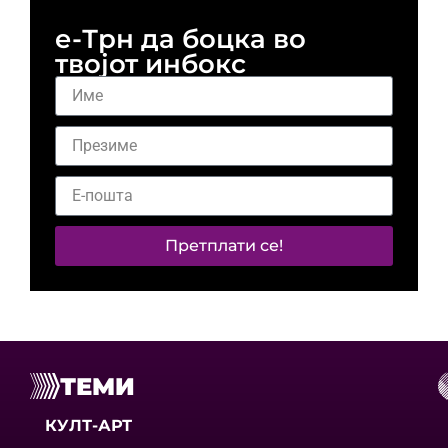
е-Трн да боцка во
твојот инбокс
Претплати се!
ТЕМИ
КУЛТ-АРТ