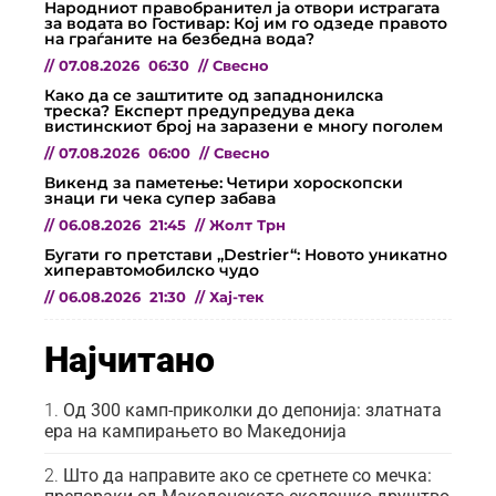
Народниот правобранител ја отвори истрагата
за водата во Гостивар: Кој им го одзеде правото
на граѓаните на безбедна вода?
//
07.08.2026
06:30
//
Свесно
Како да се заштитите од западнонилска
треска? Експерт предупредува дека
вистинскиот број на заразени е многу поголем
//
07.08.2026
06:00
//
Свесно
Викенд за паметење: Четири хороскопски
знаци ги чека супер забава
//
06.08.2026
21:45
//
Жолт Трн
Бугати го претстави „Destrier“: Новото уникатно
хиперавтомобилско чудо
//
06.08.2026
21:30
//
Хај-тек
Најчитано
Од 300 камп-приколки до депонија: златната
ера на кампирањето во Македонија
Што да направите ако се сретнете со мечка: