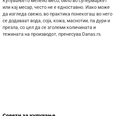
Купувањето мелено месо, било во супермаркет
или кај месар, често не е едноставно. Иако може
да изгледа свежо, во практика понекогаш во него
се додаваат вода, соја, кожа, маснотии, па дури и
презла, со цел да се зголеми количината и
тежината на производот, пренесува Danas.rs.
Совети за купување