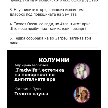
препораки од Македонското еколошко друштво
Научниците открија сложен екосистем
длабоко под површината на Земјата
Тихиот Океан се лади, но Атлантикот врие:
Што носи необичниот климатски пресврт?
Тешка сообраќајка во Загреб, загинаа три
лица
КОЛУМНИ
Адријана Георгиев
„Tradwife“, естетика
на покорност во
дигиталната ера
Катарина Лука
Телото слуша