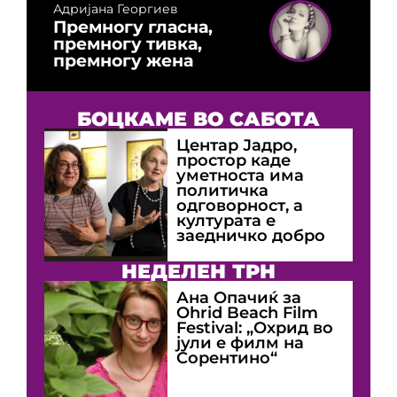
Адријана Георгиев
Премногу гласна,
премногу тивка,
премногу жена
БОЦКАМЕ ВО САБОТА
Центар Јадро,
простор каде
уметноста има
политичка
одговорност, а
културата е
заедничко добро
НЕДЕЛЕН ТРН
Ана Опачиќ за
Оhrid Beach Film
Festival: „Охрид во
јули е филм на
Сорентино“