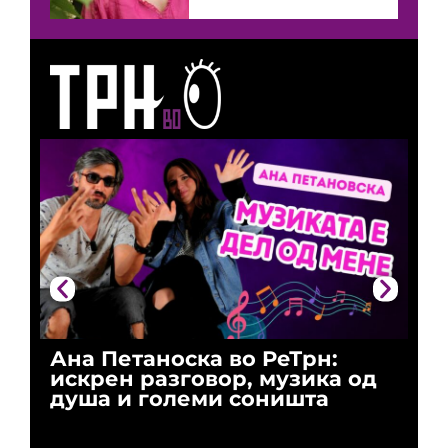
Ана Петаноска во РеТрн:
Ри
искрен разговор, музика од
го
душа и големи соништа
За
и 