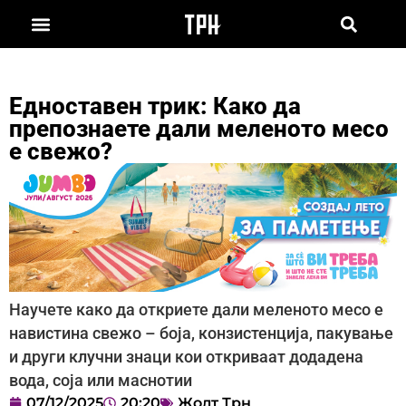
Едноставен трик: Како да
препознаете дали меленото месо
е свежо?
Научете како да откриете дали меленото месо е
навистина свежо – боја, конзистенција, пакување
и други клучни знаци кои откриваат додадена
вода, соја или маснотии
07/12/2025
20:20
Жолт Трн