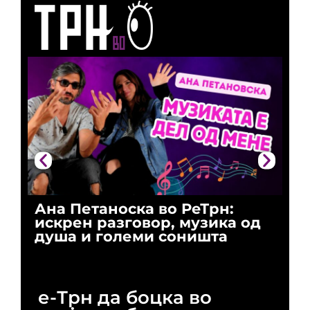
Ана Петаноска во РеТрн:
Ри
искрен разговор, музика од
го
душа и големи соништа
За
и 
е-Трн да боцка во