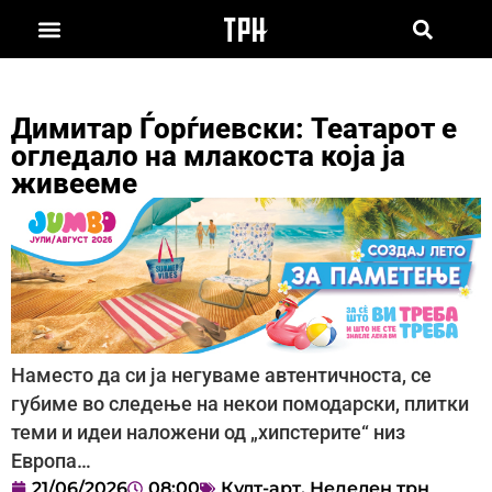
Димитар Ѓорѓиевски: Театарот е
огледало на млакоста која ја
живееме
Наместо да си ја негуваме автентичноста, се
губиме во следење на некои помодарски, плитки
теми и идеи наложени од „хипстерите“ низ
Европа…
21/06/2026
08:00
Култ-арт
,
Неделен трн