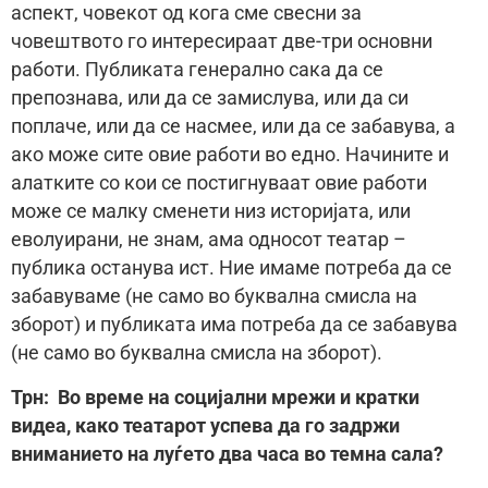
аспект, човекот од кога сме свесни за
човештвото го интересираат две-три основни
работи. Публиката генерално сака да се
препознава, или да се замислува, или да си
поплаче, или да се насмее, или да се забавува, а
ако може сите овие работи во едно. Начините и
алатките со кои се постигнуваат овие работи
може се малку сменети низ историјата, или
еволуирани, не знам, ама односот театар –
публика останува ист. Ние имаме потреба да се
забавуваме (не само во буквална смисла на
зборот) и публиката има потреба да се забавува
(не само во буквална смисла на зборот).
Трн: Во време на социјални мрежи и кратки
видеа, како театарот успева да го задржи
вниманието на луѓето два часа во темна сала?