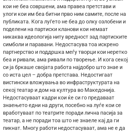
кои не беа совршени, ама правеа претстави и
улоги кои им беа битни прво ним самите, после на
публиката. Кога луѓето не беа до олку озлобени и
поделени на партиски кланови кои немаат
никаква идеологија ниту вредност зад партиските
симболи и паравани. Недостасува тоа искрено
партнерство и поддршка меѓу творци кои неретко
беа и ривали, ама ривали по творење. И кога секој
си ја бркаше својата работа најдобро што знае и
со иста цел – добра претстава. Недостигаат
вистински вложувања во инфраструктурата на
секој театар и дом на култура во Македонија.
Недостасуваат кадри кои ќе си го предаваат
знаењето едни на други, посебно на луѓе кои се
вработуваат по театрите поради лична пасија за
театар, а не поради тоа што не знаеле кај да ги
пикнат. Многу работи недостасуваат, ама не е да