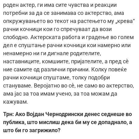
роден актер, ги има сите чувства и реакции
потребни за да се занимава со актерство, ама
опкружувањето во текот на растењето му „крева“
рачни кочници кои го спречуваат да вози
слободно. Актерската работа и градење во голем
дел е спуштање рачни кочници кои намерно или
ненамерно ни ги дигнале родителите,
наставниците, комшиите, пријателите, а пред сѐ
ние самите од различни причини. Колку повеќе
рачни кочници спуштаме, толку подобри
стануваме. Веројатно во сѐ, не само во актерство,
ама јас за тоа имам учено, за тоа можам да
кажувам.
Трн: Ако Војдан Чернодрински денес седнеше во
публика, што мислиш дека би му се допаднало, а
што би го загрижило?