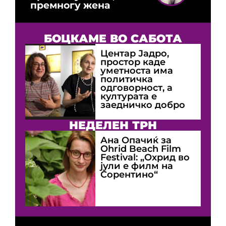
премногу жена
БОЦКАМЕ ВО САБОТА
Центар Јадро,
простор каде
уметноста има
политичка
одговорност, а
културата е
заедничко добро
НЕДЕЛЕН ТРН
Ана Опачиќ за
Оhrid Beach Film
Festival: „Охрид во
јули е филм на
Сорентино“