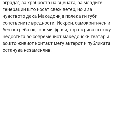
зграда“, за храброста на сцената, за младите
генерации што носат свеж ветер, но и за
чувството дека Македонија полека ги губи
сопствените вредности. Искрен, самокритичен и
без потреба од големи фрази, тој открива што му
недостига во современиот македонски театар и
зошто живиот контакт меѓу актерот и публиката
останува незаменлив.