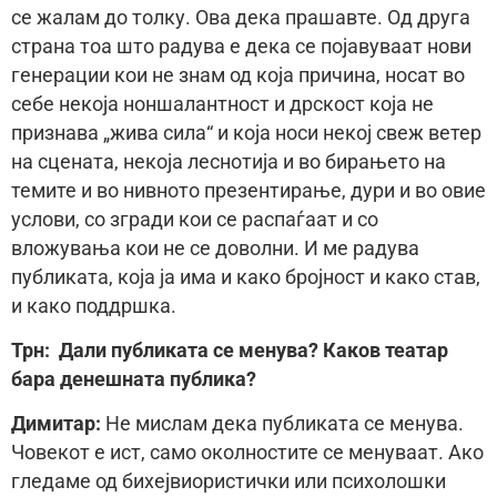
се жалам до толку. Ова дека прашавте. Од друга
страна тоа што радува е дека се појавуваат нови
генерации кои не знам од која причина, носат во
себе некоја ноншалантност и дрскост која не
признава „жива сила“ и која носи некој свеж ветер
на сцената, некоја леснотија и во бирањето на
темите и во нивното презентирање, дури и во овие
услови, со згради кои се распаѓаат и со
вложувања кои не се доволни. И ме радува
публиката, која ја има и како бројност и како став,
и како поддршка.
Трн:
Дали публиката се менува? Каков театар
бара денешната публика?
Димитар:
Не мислам дека публиката се менува.
Човекот е ист, само околностите се менуваат. Ако
гледаме од бихејвиористички или психолошки