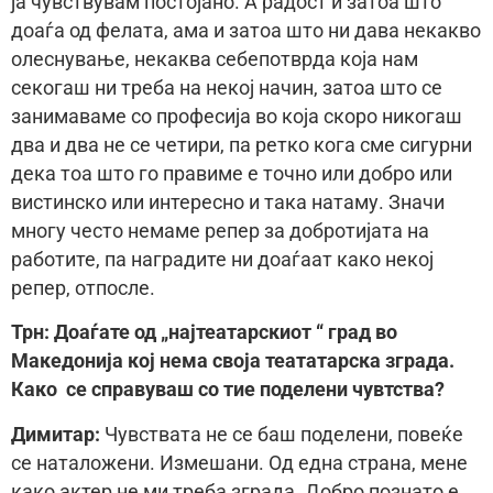
ја чувствувам постојано. А радост и затоа што
доаѓа од фелата, ама и затоа што ни дава некакво
олеснување, некаква себепотврда која нам
секогаш ни треба на некој начин, затоа што се
занимаваме со професија во која скоро никогаш
два и два не се четири, па ретко кога сме сигурни
дека тоа што го правиме е точно или добро или
вистинско или интересно и така натаму. Значи
многу често немаме репер за добротијата на
работите, па наградите ни доаѓаат како некој
репер, отпосле.
Трн: Доаѓате од „најтеатарскиот “ град во
Македонија кој нема своја теататарска зграда.
Како се справуваш со тие поделени чувтства?
Димитар:
Чувствата не се баш поделени, повеќе
се наталожени. Измешани. Од една страна, мене
како актер не ми треба зграда. Добро познато е