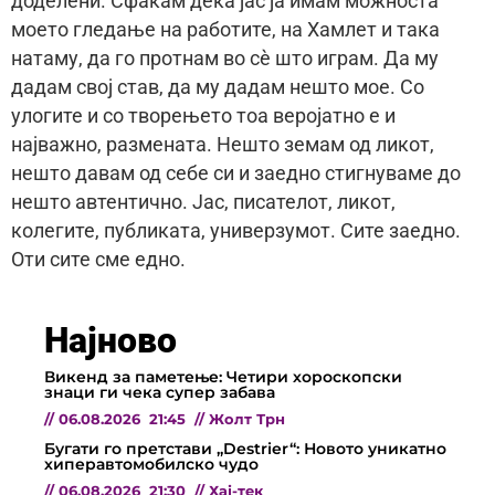
доделени. Сфаќам дека јас ја имам можноста
моето гледање на работите, на Хамлет и така
натаму, да го протнам во сѐ што играм. Да му
дадам свој став, да му дадам нешто мое. Со
улогите и со творењето тоа веројатно е и
најважно, размената. Нешто земам од ликот,
нешто давам од себе си и заедно стигнуваме до
нешто автентично. Јас, писателот, ликот,
колегите, публиката, универзумот. Сите заедно.
Оти сите сме едно.
Најново
Викенд за паметење: Четири хороскопски
знаци ги чека супер забава
//
06.08.2026
21:45
//
Жолт Трн
Бугати го претстави „Destrier“: Новото уникатно
хиперавтомобилско чудо
//
06.08.2026
21:30
//
Хај-тек