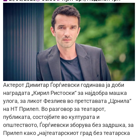
Актерот Димитар Ѓорѓиевски годинава ја доби
наградата „Кирил Ристоски“ за најдобра машка
улога, за ликот Фезлиев во претставата „Црнила“
на НТ Прилеп. Во разговор за театарот,
публиката, состојбите во културата и
општеството, Ѓорѓиевски зборува без задршка, за
Прилеп како „најтеатарскиот град без театарска