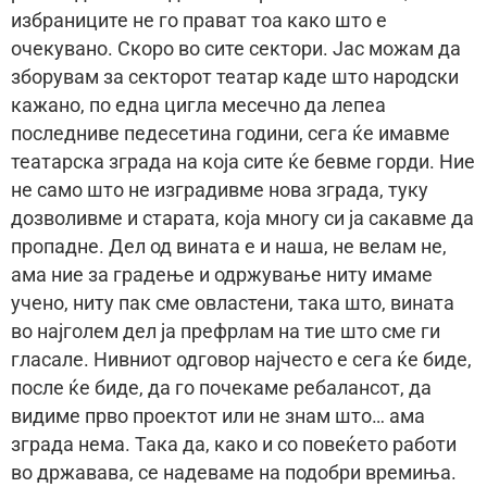
избраниците не го прават тоа како што е
очекувано. Скоро во сите сектори. Јас можам да
зборувам за секторот театар каде што народски
кажано, по една цигла месечно да лепеа
последниве педесетина години, сега ќе имавме
театарска зграда на која сите ќе бевме горди. Ние
не само што не изградивме нова зграда, туку
дозволивме и старата, која многу си ја сакавме да
пропадне. Дел од вината е и наша, не велам не,
ама ние за градење и одржување ниту имаме
учено, ниту пак сме овластени, така што, вината
во најголем дел ја префрлам на тие што сме ги
гласале. Нивниот одговор најчесто е сега ќе биде,
после ќе биде, да го почекаме ребалансот, да
видиме прво проектот или не знам што… ама
зграда нема. Така да, како и со повеќето работи
во државава, се надеваме на подобри времиња.