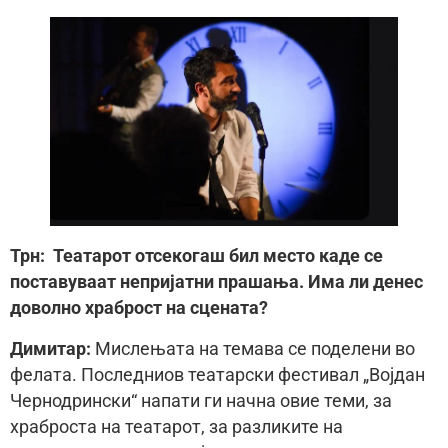
Трн: Театарот отсекогаш бил место каде се
поставуваат непријатни прашања. Има ли денес
доволно храброст на сцената?
Димитар:
Мислењата на темава се поделени во
фелата. Последниов театарски фестивал „Војдан
Чернодрински“ напати ги начна овие теми, за
храброста на театарот, за разликите на