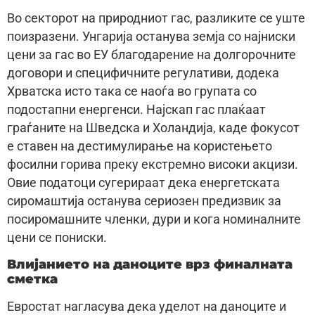
Во секторот на природниот гас, разликите се уште
поизразени. Унгарија останува земја со најниски
цени за гас во ЕУ благодарение на долгорочните
договори и специфичните регулативи, додека
Хрватска исто така се наоѓа во групата со
подостапни енергенси. Најскап гас плаќаат
граѓаните на Шведска и Холандија, каде фокусот
е ставен на дестимулирање на користењето
фосилни горива преку екстремно високи акцизи.
Овие податоци сугерираат дека енергетската
сиромаштија останува сериозен предизвик за
посиромашните членки, дури и кога номиналните
цени се пониски.
Влијанието на даноците врз финалната
сметка
Евростат нагласува дека уделот на даноците и