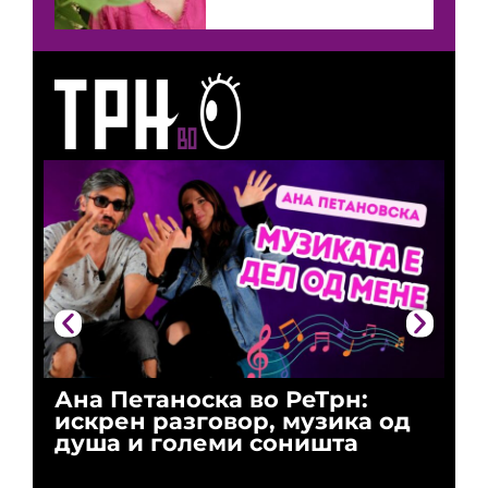
Ана Петаноска во РеТрн:
Ри
искрен разговор, музика од
го
душа и големи соништа
За
и 