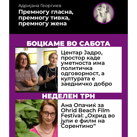
Адријана Георгиев
Премногу гласна,
премногу тивка,
премногу жена
БОЦКАМЕ ВО САБОТА
Центар Јадро,
простор каде
уметноста има
политичка
одговорност, а
културата е
заедничко добро
НЕДЕЛЕН ТРН
Ана Опачиќ за
Оhrid Beach Film
Festival: „Охрид во
јули е филм на
Сорентино“