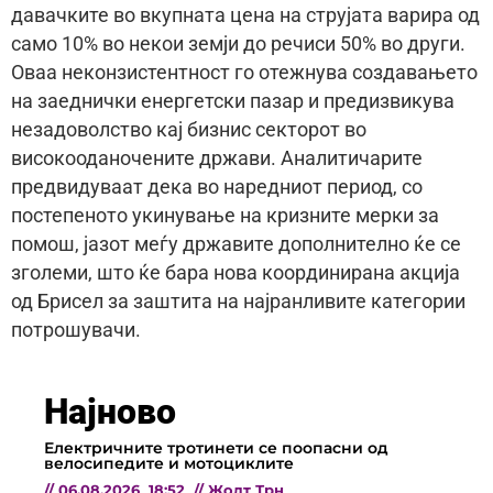
давачките во вкупната цена на струјата варира од
само 10% во некои земји до речиси 50% во други.
Оваа неконзистентност го отежнува создавањето
на заеднички енергетски пазар и предизвикува
незадоволство кај бизнис секторот во
високооданочените држави. Аналитичарите
предвидуваат дека во наредниот период, со
постепеното укинување на кризните мерки за
помош, јазот меѓу државите дополнително ќе се
зголеми, што ќе бара нова координирана акција
од Брисел за заштита на најранливите категории
потрошувачи.
Најново
Електричните тротинети се поопасни од
велосипедите и мотоциклите
//
06.08.2026
18:52
//
Жолт Трн