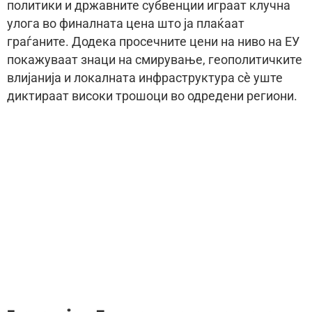
политики и државните субвенции играат клучна
улога во финалната цена што ја плаќаат
граѓаните. Додека просечните цени на ниво на ЕУ
покажуваат знаци на смирување, геополитичките
влијанија и локалната инфраструктура сè уште
диктираат високи трошоци во одредени региони.