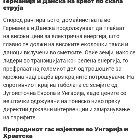
Германија и Данска на врвот по скапа
струја
Според рангирањето, домаќинствата во
Германија и Данска продолжуваат да плаќаат
највисоки цени за електрична енергија, што
главно се должи на високите еколошки такси и
даноци вклучени во сметките. Овие земји, иако се
лидери во транзицијата кон зелена енергија, го
префрлаат најголемиот дел од трошоците за
мрежна надградба врз крајните потрошувачи. На
спротивниот крај на табелата се земјите од
Југоисточна Европа и Унгарија, каде цените се
вештачки одржувани на пониско ниво преку
директни државни интервенции и замрзнување
на тарифите.
Природниот гас најевтин во Унгарија и
Хрватска