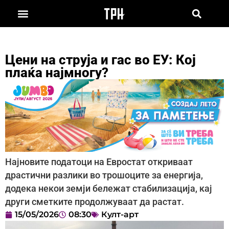
Цени на струја и гас во ЕУ: Кој
плаќа најмногу?
Најновите податоци на Евростат откриваат
драстични разлики во трошоците за енергија,
додека некои земји бележат стабилизација, кај
други сметките продолжуваат да растат.
15/05/2026
08:30
Култ-арт