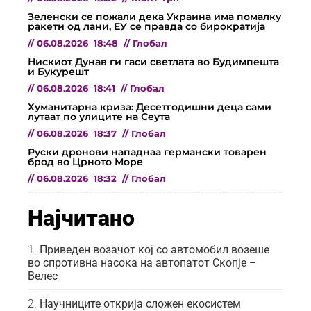
Зеленски се пожали дека Украина има помалку
ракети од лани, ЕУ се правда со бирократија
//
06.08.2026
18:48
//
Глобал
Нискиот Дунав ги гаси светлата во Будимпешта
и Букурешт
//
06.08.2026
18:41
//
Глобал
Хуманитарна криза: Десетгодишни деца сами
лутаат по улиците на Сеута
//
06.08.2026
18:37
//
Глобал
Руски дронови нападнаа германски товарен
брод во Црното Море
//
06.08.2026
18:32
//
Глобал
Најчитано
Приведен возачот кој со автомобил возеше
во спротивна насока на автопатот Скопје –
Велес
Научниците открија сложен екосистем