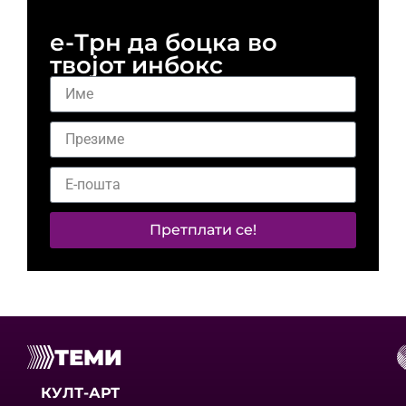
е-Трн да боцка во
твојот инбокс
Претплати се!
ТЕМИ
КУЛТ-АРТ