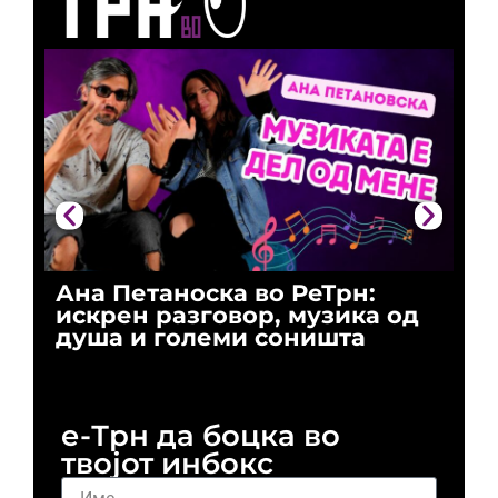
Ана Петаноска во РеТрн:
Ри
искрен разговор, музика од
го
душа и големи соништа
За
и 
е-Трн да боцка во
твојот инбокс