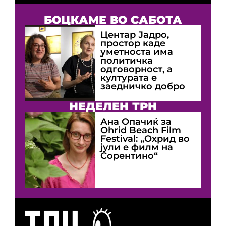
БОЦКАМЕ ВО САБОТА
Центар Јадро,
простор каде
уметноста има
политичка
одговорност, а
културата е
заедничко добро
НЕДЕЛЕН ТРН
Ана Опачиќ за
Оhrid Beach Film
Festival: „Охрид во
јули е филм на
Сорентино“