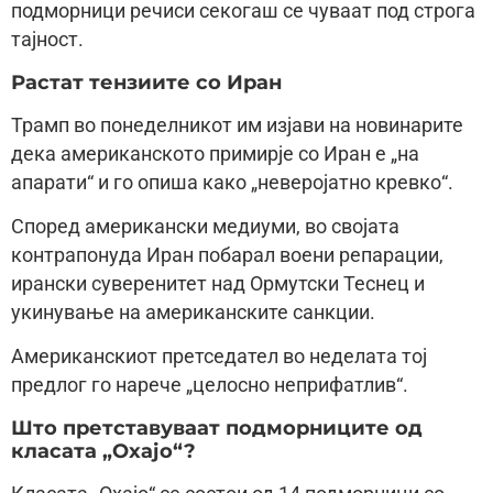
подморници речиси секогаш се чуваат под строга
тајност.
Растат тензиите со Иран
Трамп во понеделникот им изјави на новинарите
дека американското примирје со Иран е „на
апарати“ и го опиша како „неверојатно кревко“.
Според американски медиуми, во својата
контрапонуда Иран побарал воени репарации,
ирански суверенитет над Ормутски Теснец и
укинување на американските санкции.
Американскиот претседател во неделата тој
предлог го нарече „целосно неприфатлив“.
Што претставуваат подморниците од
класата „Охајо“?