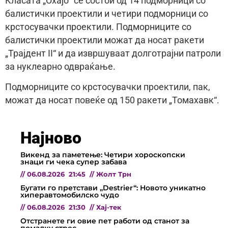
Класата „Охајо“ се состои од 14 подморници со
балистички проектили и четири подморници со
крстосувачки проектили. Подморниците со
балистички проектили можат да носат ракети
„Трајдент II“ и да извршуваат долготрајни патроли
за нуклеарно одвраќање.
Подморниците со крстосувачки проектили, пак,
можат да носат повеќе од 150 ракети „Томахавк“.
Најново
Викенд за паметење: Четири хороскопски
знаци ги чека супер забава
//
06.08.2026
21:45
//
Жолт Трн
Бугати го претстави „Destrier“: Новото уникатно
хиперавтомобилско чудо
//
06.08.2026
21:30
//
Хај-тек
Отстранете ги овие пет работи од станот за
помалку стрес