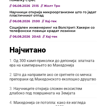
//
06.08.2026
21:15
//
Жолт Трн
Научници открија микроорганизми што го јадат
пластичниот отпад
//
06.08.2026
21:00
//
Хај-тек
Социјален инженеринг на Волстрит: Хакери со
телефонски повици крадат лозинки
//
06.08.2026
20:45
//
Хај-тек
Најчитано
Од 300 камп-приколки до депонија: златната
ера на кампирањето во Македонија
Што да направите ако се сретнете со мечка:
препораки од Македонското еколошко друштво
Научниците открија сложен екосистем
длабоко под површината на Земјата
Македонија се потопла: како ќе изгледа