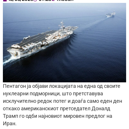
Пентагон ја објави локацијата на една од своите
нуклеарни подморници, што претставува
исклучително редок потег и доаѓа само еден ден
откако американскиот претседател Доналд
Трамп го одби најновиот мировен предлог на
Иран.