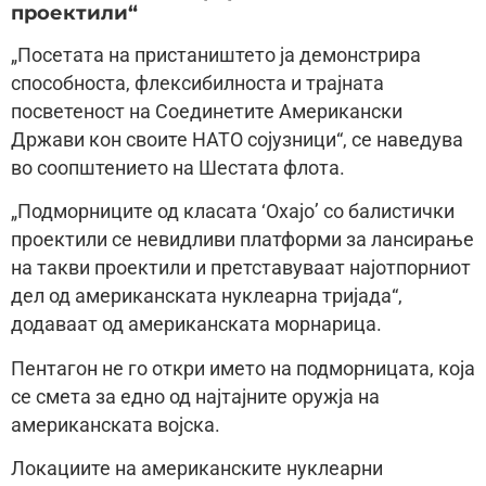
проектили“
„Посетата на пристаништето ја демонстрира
способноста, флексибилноста и трајната
посветеност на Соединетите Американски
Држави кон своите НАТО сојузници“, се наведува
во соопштението на Шестата флота.
„Подморниците од класата ‘Охајо’ со балистички
проектили се невидливи платформи за лансирање
на такви проектили и претставуваат најотпорниот
дел од американската нуклеарна тријада“,
додаваат од американската морнарица.
Пентагон не го откри името на подморницата, која
се смета за едно од најтајните оружја на
американската војска.
Локациите на американските нуклеарни