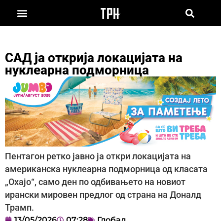
САД ја открија локацијата на
нуклеарна подморница
Пентагон ретко јавно ја откри локацијата на
американска нуклеарна подморница од класата
„Охајо“, само ден по одбивањето на новиот
ирански мировен предлог од страна на Доналд
Трамп.
13/05/2026
07:28
Глобал