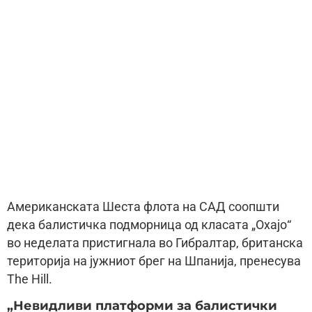
Американската Шеста флота на САД соопшти
дека балистичка подморница од класата „Охајо“
во неделата пристигнала во Гибралтар, британска
територија на јужниот брег на Шпанија, пренесува
The Hill.
„Невидливи платформи за балистички