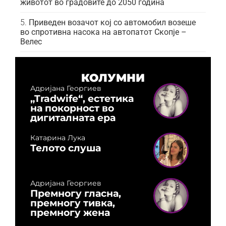
животот во градовите до 2050 година
Приведен возачот кој со автомобил возеше
во спротивна насока на автопатот Скопје –
Велес
КОЛУМНИ
Адријана Георгиев
„Tradwife“, естетика
на покорност во
дигиталната ера
Катарина Лука
Телото слуша
Адријана Георгиев
Премногу гласна,
премногу тивка,
премногу жена