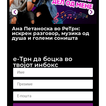
Ана Петаноска во РеТрн:
Ри
искрен разговор, музика од
го
душа и големи соништа
За
и 
е-Трн да боцка во
твојот инбокс