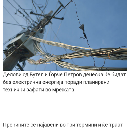
Делови од Бутел и Ѓорче Петров денеска ќе бидат
без електрична енергија поради планирани
технички зафати во мрежата.
Прекините се најавени во три термини и ќе траат