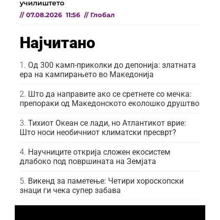
училиштето
//
07.08.2026
11:56
//
Глобал
Најчитано
Од 300 камп-приколки до депонија: златната
ера на кампирањето во Македонија
Што да направите ако се сретнете со мечка:
препораки од Македонското еколошко друштво
Тихиот Океан се лади, но Атлантикот врие:
Што носи необичниот климатски пресврт?
Научниците открија сложен екосистем
длабоко под површината на Земјата
Викенд за паметење: Четири хороскопски
знаци ги чека супер забава