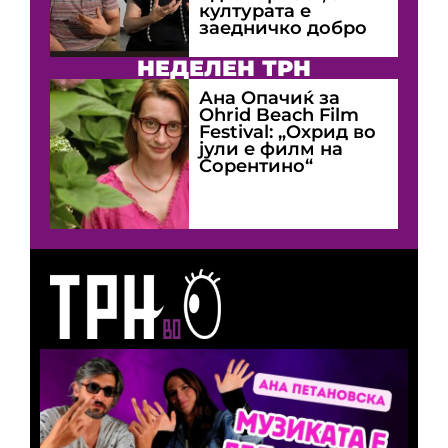
културата е
заедничко добро
НЕДЕЛЕН ТРН
Ана Опачиќ за
Оhrid Beach Film
Festival: „Охрид во
јули е филм на
Сорентино“