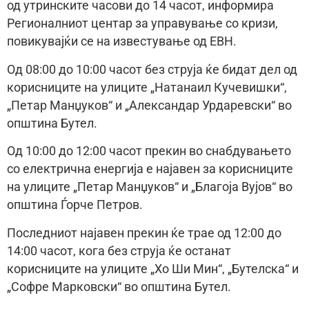
од утринските часови до 14 часот, информира
Регионалниот центар за управување со кризи,
повикувајќи се на известување од ЕВН.
Од 08:00 до 10:00 часот без струја ќе бидат дел од
корисниците на улиците „Натанаил Кучевишки“,
„Петар Манџуков“ и „Александар Урдаревски“ во
општина Бутел.
Од 10:00 до 12:00 часот прекин во снабдувањето
со електрична енергија е најавен за корисниците
на улиците „Петар Манџуков“ и „Благоја Вујов“ во
општина Ѓорче Петров.
Последниот најавен прекин ќе трае од 12:00 до
14:00 часот, кога без струја ќе останат
корисниците на улиците „Хо Ши Мин“, „Бутелска“ и
„Софре Марковски“ во општина Бутел.