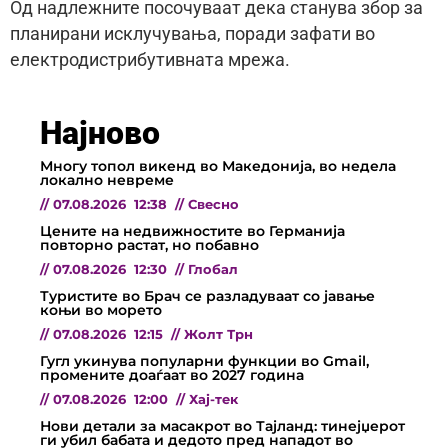
Од надлежните посочуваат дека станува збор за
планирани исклучувања, поради зафати во
електродистрибутивната мрежа.
Најново
Многу топол викенд во Македонија, во недела
локално невреме
//
07.08.2026
12:38
//
Свесно
Цените на недвижностите во Германија
повторно растат, но побавно
//
07.08.2026
12:30
//
Глобал
Туристите во Брач се разладуваат со јавање
коњи во морето
//
07.08.2026
12:15
//
Жолт Трн
Гугл укинува популарни функции во Gmail,
промените доаѓаат во 2027 година
//
07.08.2026
12:00
//
Хај-тек
Нови детали за масакрот во Тајланд: тинејџерот
ги убил бабата и дедото пред нападот во