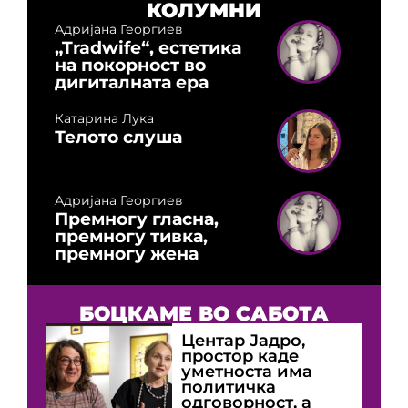
КОЛУМНИ
Адријана Георгиев
„Tradwife“, естетика
на покорност во
дигиталната ера
Катарина Лука
Телото слуша
Адријана Георгиев
Премногу гласна,
премногу тивка,
премногу жена
БОЦКАМЕ ВО САБОТА
Центар Јадро,
простор каде
уметноста има
политичка
одговорност, а