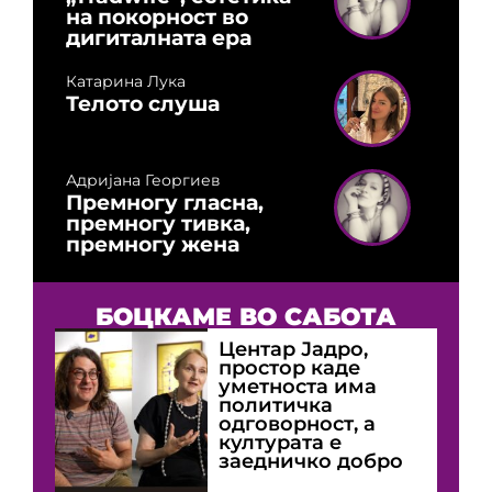
на покорност во
дигиталната ера
Катарина Лука
Телото слуша
Адријана Георгиев
Премногу гласна,
премногу тивка,
премногу жена
БОЦКАМЕ ВО САБОТА
Центар Јадро,
простор каде
уметноста има
политичка
одговорност, а
културата е
заедничко добро