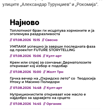
улиците „Александар Турунџиев“ и „Рокомија“.
Најново
Топлотниот бран ги исцрпува хормоните и ја
зголемува раздразливоста
//
07.08.2026
15:15
//
Свесно
УМПАКИ успешно ја заврши последната фаза
од проектот FUTURE STORYTELLING
//
07.08.2026
15:06
//
Култ-арт
Крем или спреј за сончање: Дерматолозите
откриваат кој избор е подобар
//
07.08.2026
15:00
//
Жолт Трн
Грчка вечер на „Охридско лето“ со Теодосија
Нтоку и Масимо Полидори
//
07.08.2026
14:48
//
Култ-арт
Нутриционистите откриваат кое масло е
најдобро за здравјето на срцето
//
07.08.2026
14:45
//
Органик