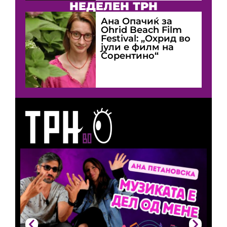
НЕДЕЛЕН ТРН
Ана Опачиќ за
Оhrid Beach Film
Festival: „Охрид во
јули е филм на
Сорентино“