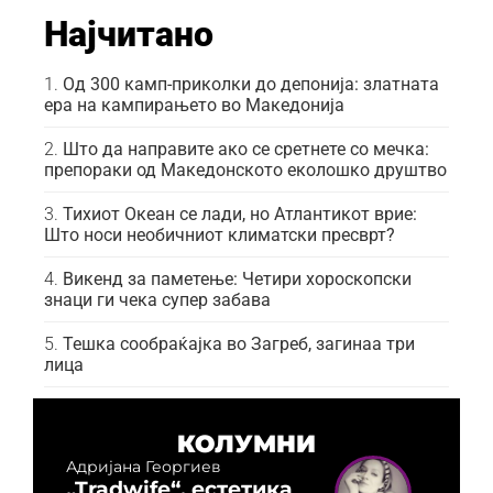
Најчитано
Од 300 камп-приколки до депонија: златната
ера на кампирањето во Македонија
Што да направите ако се сретнете со мечка:
препораки од Македонското еколошко друштво
Тихиот Океан се лади, но Атлантикот врие:
Што носи необичниот климатски пресврт?
Викенд за паметење: Четири хороскопски
знаци ги чека супер забава
Тешка сообраќајка во Загреб, загинаа три
лица
КОЛУМНИ
Адријана Георгиев
„Tradwife“, естетика