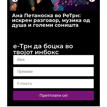
Ана Петаноска во РеТрн:
Ри
искрен разговор, музика од
го
душа и големи соништа
За
и 
е-Трн да боцка во
твојот инбокс
Претплати се!