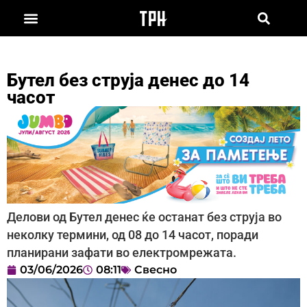
Бутел без струја денес до 14
часот
Делови од Бутел денес ќе останат без струја во
неколку термини, од 08 до 14 часот, поради
планирани зафати во електромрежата.
03/06/2026
08:11
Свесно