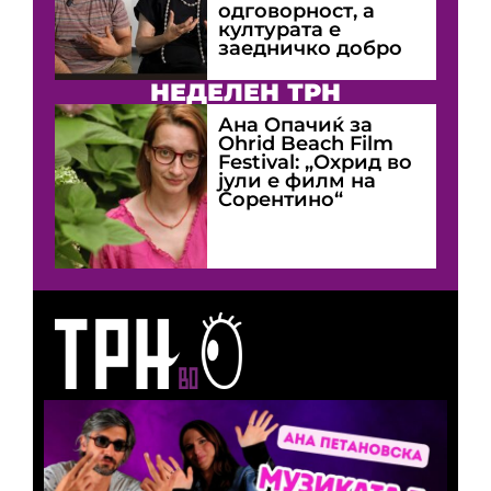
одговорност, а
културата е
заедничко добро
НЕДЕЛЕН ТРН
Ана Опачиќ за
Оhrid Beach Film
Festival: „Охрид во
јули е филм на
Сорентино“