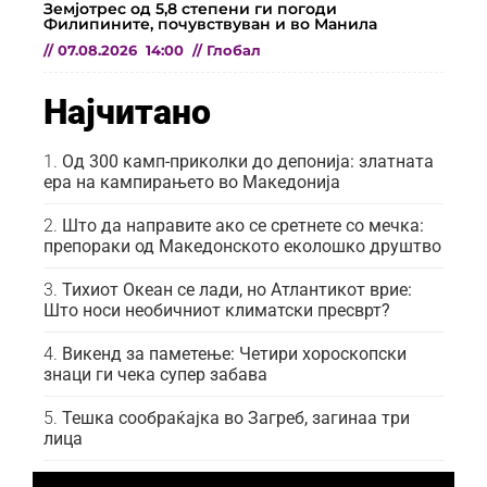
Земјотрес од 5,8 степени ги погоди
Филипините, почувствуван и во Манила
//
07.08.2026
14:00
//
Глобал
Најчитано
Од 300 камп-приколки до депонија: златната
ера на кампирањето во Македонија
Што да направите ако се сретнете со мечка:
препораки од Македонското еколошко друштво
Тихиот Океан се лади, но Атлантикот врие:
Што носи необичниот климатски пресврт?
Викенд за паметење: Четири хороскопски
знаци ги чека супер забава
Тешка сообраќајка во Загреб, загинаа три
лица