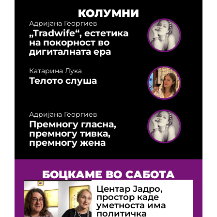
КОЛУМНИ
Адријана Георгиев
„Tradwife“, естетика
на покорност во
дигиталната ера
Катарина Лука
Телото слуша
Адријана Георгиев
Премногу гласна,
премногу тивка,
премногу жена
БОЦКАМЕ ВО САБОТА
Центар Јадро,
простор каде
уметноста има
политичка