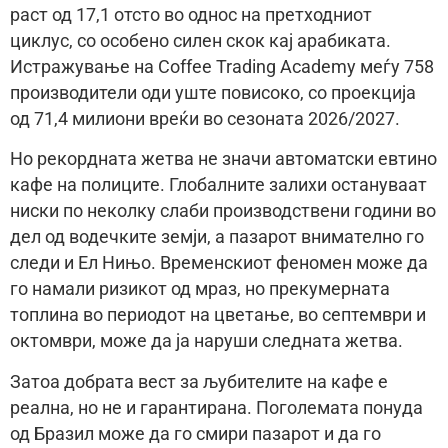
раст од 17,1 отсто во однос на претходниот
циклус, со особено силен скок кај арабиката.
Истражување на Coffee Trading Academy меѓу 758
производители оди уште повисоко, со проекција
од 71,4 милиони вреќи во сезоната 2026/2027.
Но рекордната жетва не значи автоматски евтино
кафе на полиците. Глобалните залихи остануваат
ниски по неколку слаби производствени години во
дел од водечките земји, а пазарот внимателно го
следи и Ел Нињо. Временскиот феномен може да
го намали ризикот од мраз, но прекумерната
топлина во периодот на цветање, во септември и
октомври, може да ја наруши следната жетва.
Затоа добрата вест за љубителите на кафе е
реална, но не и гарантирана. Поголемата понуда
од Бразил може да го смири пазарот и да го