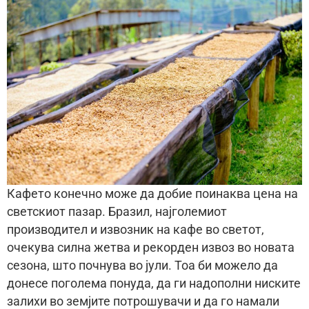
Кафето конечно може да добие поинаква цена на
светскиот пазар. Бразил, најголемиот
производител и извозник на кафе во светот,
очекува силна жетва и рекорден извоз во новата
сезона, што почнува во јули. Тоа би можело да
донесе поголема понуда, да ги надополни ниските
залихи во земјите потрошувачи и да го намали