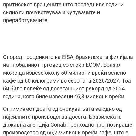
притисокот врз цените што последниве години
силно ги почувствуваа и купувачите и
преработувачите.
Според проценките на EISA, бразилската филијала
на глобалниот трговец со стоки ECOM, Бразил
може да извезе околу 50 милиони вреќи зелено
кафе од 60 килограми во сезоната 2026/2027. Тоа
би било повеќе од досегашниот рекорд од 2024
година, кога биле извезени 46,3 милиони вреќи.
Оптимизмот доаѓа од очекувањата за едно од
најсилните производства досега. Бразилската
државна агенција Conab претходно прогнозираше
производство од 66,2 милиони вреќи кафе, што е