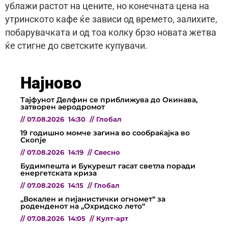
ублажи растот на цените, но конечната цена на
утринското кафе ќе зависи од времето, залихите,
побарувачката и од тоа колку брзо новата жетва
ќе стигне до светските купувачи.
Најново
Тајфунот Делфин се приближува до Окинава,
затворен аеродромот
//
07.08.2026
14:30
//
Глобал
19 годишно момче загина во сообраќајка во
Скопје
//
07.08.2026
14:19
//
Свесно
Будимпешта и Букурешт гасат светла поради
енергетската криза
//
07.08.2026
14:15
//
Глобал
„Вокален и пијанистички огномет“ за
роденденот на „Охридско лето“
//
07.08.2026
14:05
//
Култ-арт