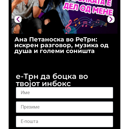
Ана Петаноска во РеТрн:
Ри
искрен разговор, музика од
го
душа и големи соништа
За
и 
е-Трн да боцка во
твојот инбокс