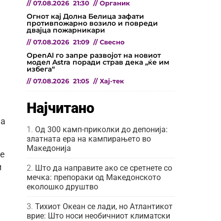
//
07.08.2026
21:30
//
Органик
Огнот кај Долна Белица зафати
противпожарно возило и повреди
двајца пожарникари
//
07.08.2026
21:09
//
Свесно
OpenAI го запре развојот на новиот
модел Astra поради страв дека „ќе им
избега“
//
07.08.2026
21:05
//
Хај-тек
Најчитано
на
Од 300 камп-приколки до депонија:
златната ера на кампирањето во
Македонија
се
и
Што да направите ако се сретнете со
мечка: препораки од Македонското
еколошко друштво
Тихиот Океан се лади, но Атлантикот
врие: Што носи необичниот климатски