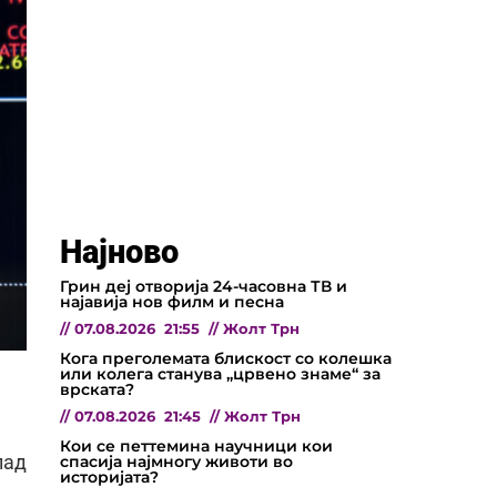
Најново
Грин деј отворија 24-часовна ТВ и
најавија нов филм и песна
//
07.08.2026
21:55
//
Жолт Трн
Кога преголемата блискост со колешка
или колега станува „црвено знаме“ за
врската?
//
07.08.2026
21:45
//
Жолт Трн
Кои се петтемина научници кои
спасија најмногу животи во
пад
историјата?