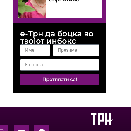
е-Трн да боцка во
твојот инбокс
Претплати се!