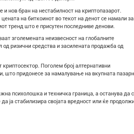
е и нов бран на нестабилност на криптопазарот.
цената на биткоинот во текот на денот се намали за
иот тренд што е присутен последниве денови.
ваат зголемената неизвесност на глобалните
 од ризични средства и засилената продажба од
т криптосектор. Поголем број алтернативни
и, што придонесе за намалување на вкупната пазар
важна психолошка и техничка граница, а останува да 
 да ја стабилизира својата вредност или ќе продолж