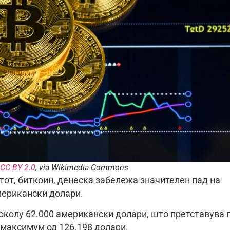
CC BY 2.0
, via Wikimedia Commons
тот, биткоин, денеска забележа значителен пад на
мерикански долари.
 околу 62.000 американски долари, што претставува 
 максимум од 126.198 долари.