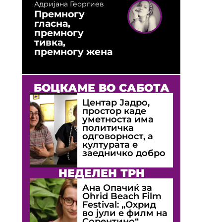
Адријана Георгиев
Премногу
гласна,
премногу
тивка,
премногу жена
БОЦКАМЕ ВО САБОТА
Центар Јадро,
простор каде
уметноста има
политичка
одговорност, а
културата е
заедничко добро
НЕДЕЛЕН ТРН
Ана Опачиќ за
Оhrid Beach Film
Festival: „Охрид
во јули е филм на
Сорентино“