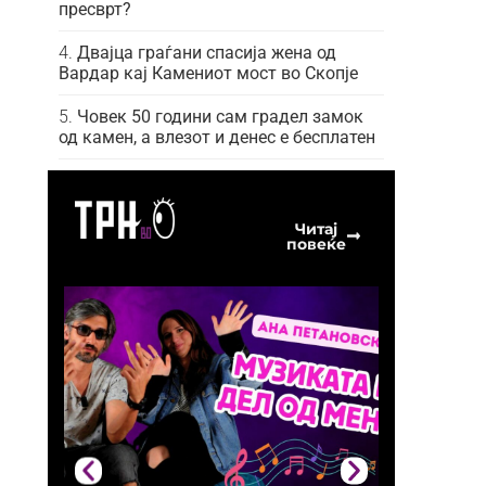
пресврт?
Двајца граѓани спасија жена од
Вардар кај Камениот мост во Скопје
Човек 50 години сам градел замок
од камен, а влезот и денес е бесплатен
Читај
повеќе