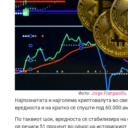
Фото:
Jorge Franganillo
,
Најпознатата и најголема криптовалута во све
вредноста и на кратко се спушти под 60.000 а
По таквиот шок, вредноста се стабилизира на
од речиси 51 процент во однос на историскиот