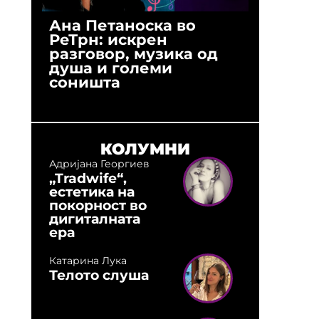
Ана Петаноска во
Ристо 
РеТрн: искрен
(Арханг
разговор, музика од
години
душа и големи
студио:
соништа
музика,
оловни
КОЛУМНИ
Адријана Георгиев
„Tradwife“,
естетика на
покорност во
дигиталната
ера
Катарина Лука
Телото слуша