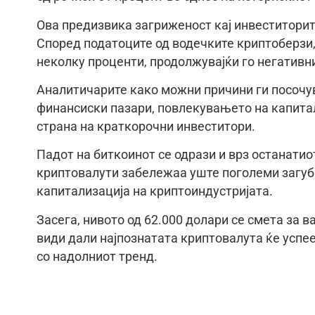
Ова предизвика загриженост кај инвеститорит
Според податоците од водечките криптоберзи, 
неколку проценти, продолжувајќи го негативн
Аналитичарите како можни причини ги посочу
финансиски пазари, повлекувањето на капитал
страна на краткорочни инвеститори.
Падот на биткоинот се одрази и врз останатио
криптовалути забележаа уште поголеми загуб
капитализација на криптоиндустријата.
Засега, нивото од 62.000 долари се смета за 
види дали најпознатата криптовалута ќе успее
со надолниот тренд.