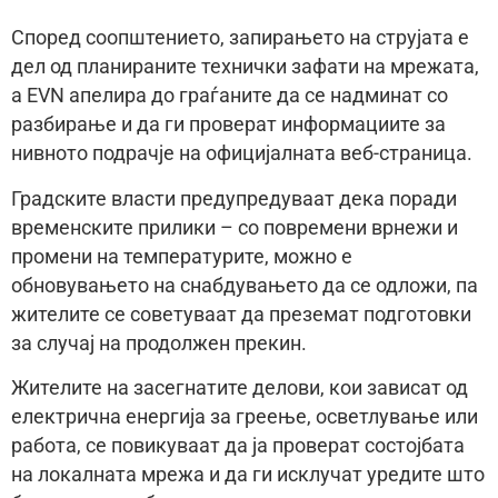
Според соопштението, запирањето на струјата е
дел од планираните технички зафати на мрежата,
а EVN апелира до граѓаните да се надминат со
разбирање и да ги проверат информациите за
нивното подрачје на официјалната веб-страница.
Градските власти предупредуваат дека поради
временските прилики – со повремени врнежи и
промени на температурите, можно е
обновувањето на снабдувањето да се одложи, па
жителите се советуваат да преземат подготовки
за случај на продолжен прекин.
Жителите на засегнатите делови, кои зависат од
електрична енергија за греење, осветлување или
работа, се повикуваат да ја проверат состојбата
на локалната мрежа и да ги исклучат уредите што