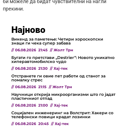
би можеле да бидат чувствителни на нагли
прекини.
Најново
Викенд за паметење: Четири хороскопски
знаци ги чека супер забава
//
06.08.2026
21:45
//
Жолт Трн
Бугати го претстави „Destrier“: Новото уникатно
хиперавтомобилско чудо
//
06.08.2026
21:30
//
Хај-тек
Отстранете ги овие пет работи од станот за
помалку стрес
//
06.08.2026
21:15
//
Жолт Трн
Научници открија микроорганизми што го јадат
пластичниот отпад
//
06.08.2026
21:00
//
Хај-тек
Социјален инженеринг на Волстрит: Хакери со
телефонски повици крадат лозинки
//
06.08.2026
20:45
//
Хај-тек