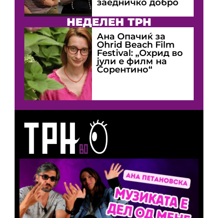
заедничко добро
НЕДЕЛЕН ТРН
Ана Опачиќ за
Оhrid Beach Film
Festival: „Охрид во
јули е филм на
Сорентино“