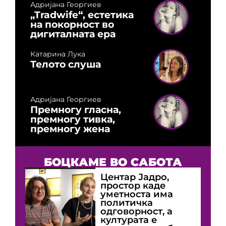
Адријана Георгиев
„Tradwife“, естетика
на покорност во
дигиталната ера
Катарина Лука
Телото слуша
Адријана Георгиев
Премногу гласна,
премногу тивка,
премногу жена
БОЦКАМЕ ВО САБОТА
Центар Јадро,
простор каде
уметноста има
политичка
одговорност, а
културата е