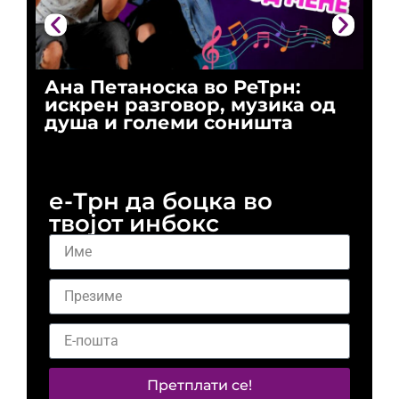
Ана Петаноска во РеТрн:
Ри
искрен разговор, музика од
го
душа и големи соништа
За
и 
е-Трн да боцка во
твојот инбокс
Претплати се!