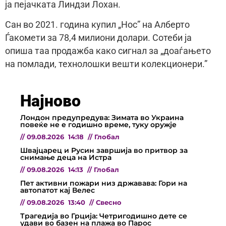
ја пејачката Линдзи Лохан.
Сан во 2021. година купил „Нос” на Алберто
Ѓакомети за 78,4 милиони долари. Сотеби ја
опиша таа продажба како сигнал за „доаѓањето
на помлади, технолошки вешти колекционери.”
Најново
Лондон предупредува: Зимата во Украина
повеќе не е годишно време, туку оружје
//
09.08.2026
14:18
//
Глобал
Швајцарец и Русин завршија во притвор за
снимање деца на Истра
//
09.08.2026
14:13
//
Глобал
Пет активни пожари низ државава: Гори на
автопатот кај Велес
//
09.08.2026
13:40
//
Свесно
Трагедија во Грција: Четригодишно дете се
удави во базен на плажа во Парос