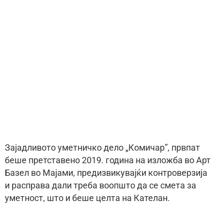
Зајадливото уметничко дело „Комичар”, првпат
беше претставено 2019. година на изложба во Арт
Базел во Мајами, предизвикувајќи контроверзија
и расправа дали треба воопшто да се смета за
уметност, што и беше целта на Кателан.