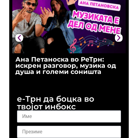
Ана Петаноска во РеТрн:
Ри
искрен разговор, музика од
го
душа и големи соништа
За
и 
е-Трн да боцка во
твојот инбокс