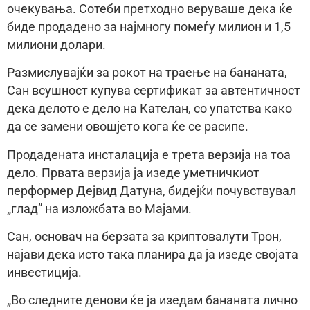
очекувања. Сотеби претходно веруваше дека ќе
биде продадено за најмногу помеѓу милион и 1,5
милиони долари.
Размислувајќи за рокот на траење на бананата,
Сан всушност купува сертификат за автентичност
дека делото е дело на Кателан, со упатства како
да се замени овошјето кога ќе се расипе.
Продадената инсталација е трета верзија на тоа
дело. Првата верзија ја изеде уметничкиот
перформер Дејвид Датуна, бидејќи почувствувал
„глад” на изложбата во Мајами.
Сан, основач на берзата за криптовалути Трон,
најави дека исто така планира да ја изеде својата
инвестиција.
„Во следните денови ќе ја изедам бананата лично