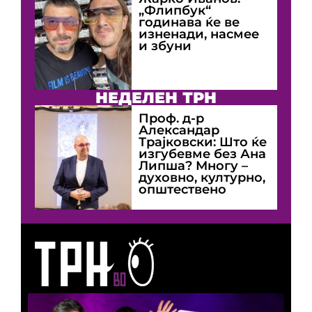
„Флипбук“
годинава ќе ве
изненади, насмее
и збуни
НЕДЕЛЕН ТРН
Проф. д-р
Александар
Трајковски: Што ќе
изгубевме без Ана
Липша? Многу –
духовно, културно,
општествено