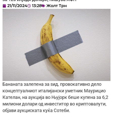
21/11/2024
13:28
Жолт Трн
Бананата залепена за ѕид, провокативно дело
концептуалниот италијански уметник Маурицио
Кателан, на аукција во Њујорк беше купена за 6,2
милиони долари од инвеститор во криптовалути,
објави аукциската куќа Сотеби.