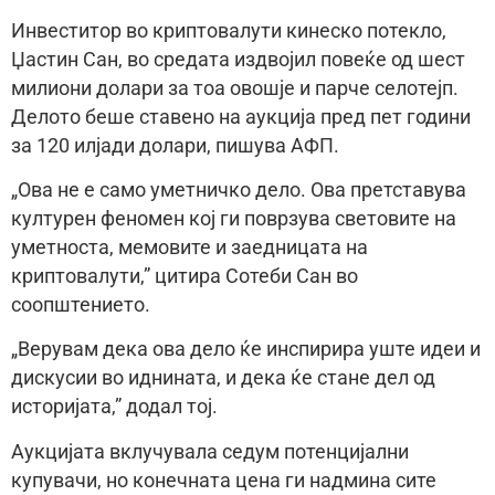
Инвеститор во криптовалути кинеско потекло,
Џастин Сан, во средата издвојил повеќе од шест
милиони долари за тоа овошје и парче селотејп.
Делото беше ставено на аукција пред пет години
за 120 илјади долари, пишува АФП.
„Ова не е само уметничко дело. Ова претставува
културен феномен кој ги поврзува световите на
уметноста, мемовите и заедницата на
криптовалути,” цитира Сотеби Сан во
соопштението.
„Верувам дека ова дело ќе инспирира уште идеи и
дискусии во иднината, и дека ќе стане дел од
историјата,” додал тој.
Аукцијата вклучувала седум потенцијални
купувачи, но конечната цена ги надмина сите