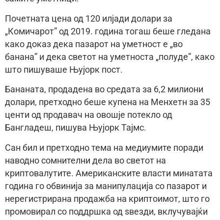
Почетната цена од 120 илјади долари за
„Комичарот” од 2019. година тогаш беше гледана
како доказ дека пазарот на уметност е „во
банана” и дека светот на уметноста „полуде”, како
што пишуваше Њујорк пост.
Бананата, продадена во средата за 6,2 милиони
долари, претходно беше купена на Менхетн за 35
центи од продавач на овошје потекло од
Бангладеш, пишува Њујорк Тајмс.
Сан бил и претходно тема на медиумите поради
наводно сомнителни дела во светот на
криптовалутите. Американските власти минатата
година го обвинија за манипулација со пазарот и
нерегистрирана продажба на криптоимот, што го
промовирал со поддршка од ѕвезди, вклучувајќи