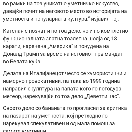
во рамки на тоа уникатно уметничко искуство,
давајќи почит на неговото место во историјата на
уметноста и популарната култура,” изјавил тој.
Кателан е познат и по тоа дело, но и по комплетно
функционалната златна тоалетна шолја од 18
карати, наречена „Америка” и понудена на
Доналд Трамп за време на неговиот прв мандат
во Белата куќа.
Делата на Италијанецот често се хумористични и
намерно провокативни, па така во 1999 година
направил скулптура на папата кого го погодува
метеор, нарекувајќи го тоа дело „Деветти час”.
Своето дело со бананата го прогласил за критика
на пазарот на уметноста, кој претходно го
нарекувал спекулативен и од мала помош за
самите уметници.