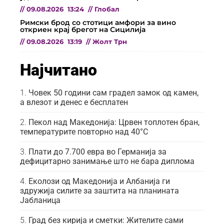
//
09.08.2026
13:24
//
Глобал
Римски брод со стотици амфори за вино
откриен крај брегот на Сицилија
//
09.08.2026
13:19
//
Жолт Трн
Најчитано
Човек 50 години сам градел замок од камен,
а влезот и денес е бесплатен
Пекол над Македонија: Црвен топлотен бран,
температурите повторно над 40°C
Плати до 7.700 евра во Германија за
дефицитарно занимање што не бара диплома
Еколози од Македонија и Албанија ги
здружија силите за заштита на планината
Јабланица
Град без кирија и сметки: Жителите сами