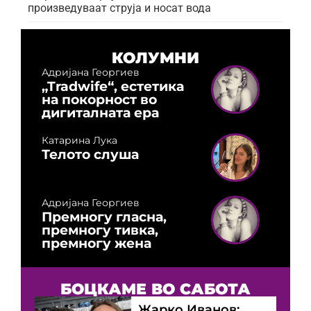
произведуваат струја и носат вода
КОЛУМНИ
Адријана Георгиев
„Tradwife“, естетика
на покорност во
дигиталната ера
Катарина Лука
Телото слуша
Адријана Георгиев
Премногу гласна,
премногу тивка,
премногу жена
БОЦКАМЕ ВО САБОТА
Жарко Иванов: