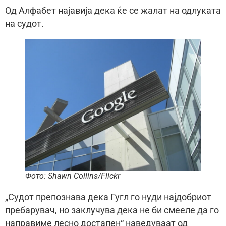
Од Алфабет најавија дека ќе се жалат на одлуката
на судот.
Фото: Shawn Collins/Flickr
„Судот препознава дека Гугл го нуди најдобриот
пребарувач, но заклучува дека не би смееле да го
направиме лесно достапен“ наведуваат од