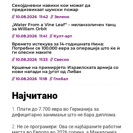
Секојдневни навики кои можат да
предизвикаат шумски пожар
//
10.08.2026
11:42
//
Зелено
„Water From a Vine Leaf“ – меланхоличен танц
за William Orbit
//
10.08.2026
11:41
//
Култ-арт
Времето истекува за 14-годишната Нина:
Потребни се 100.000 евра за операција што ќе ѝ
ги олесни маките
//
10.08.2026
11:33
//
Свесно
Кршење на примирјето: Израелската армија со
нови напади на југот од Либан
//
10.08.2026
11:18
//
Глобал
Најчитано
Плати до 7.700 евра во Германија за
дефицитарно занимање што не бара диплома
Не се програмери: Ова се најбараните работни
места во Европа во 2026 година, а Македонија