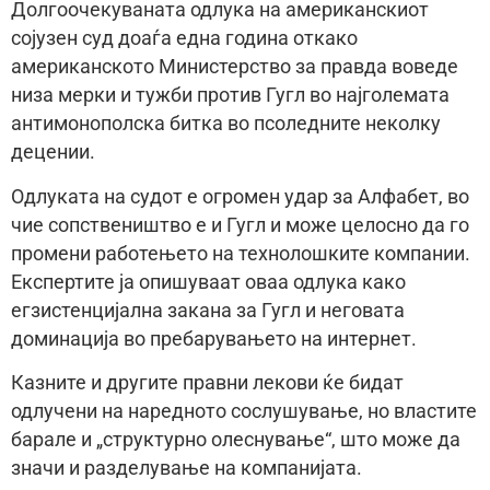
Долгоочекуваната одлука на американскиот
сојузен суд доаѓа една година откако
американското Министерство за правда воведе
низа мерки и тужби против Гугл во најголемата
антимонополска битка во псоледните неколку
децении.
Одлуката на судот е огромен удар за Алфабет, во
чие сопствеништво е и Гугл и може целосно да го
промени работењето на технолошките компании.
Експертите ја опишуваат оваа одлука како
егзистенцијална закана за Гугл и неговата
доминација во пребарувањето на интернет.
Казните и другите правни лекови ќе бидат
одлучени на наредното сослушување, но властите
барале и „структурно олеснување“, што може да
значи и разделување на компанијата.