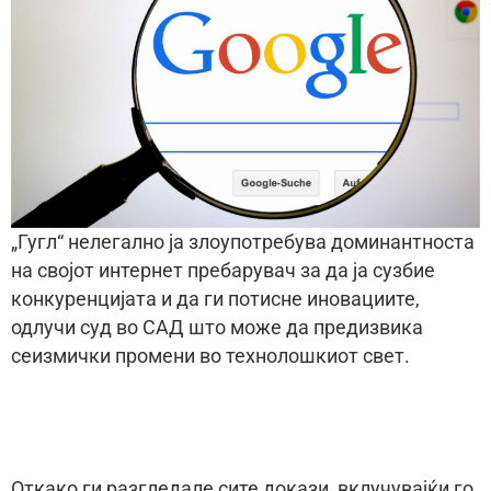
„Гугл“ нелегално ја злоупотребува доминантноста
на својот интернет пребарувач за да ја сузбие
конкуренцијата и да ги потисне иновациите,
одлучи суд во САД што може да предизвика
сеизмички промени во технолошкиот свет.
Откако ги разгледале сите докази, вклучувајќи го