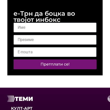
е-Трн да боцка во
твојот инбокс
Претплати се!
ТЕМИ
КУЛТ-АРТ