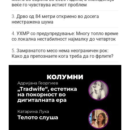
веќе го чувствува истиот проблем
Дрво од 84 метри откриено во досега
неистражена шума
УХМР со предупредување: Многу топло време
со локална нестабилност најмалку до четврток
Замрзнатото месо нема неограничен рок:
Како да препознаете кога треба да го фрлите?
КОЛУМНИ
Адријана Георгиев
„Tradwife“, естетика
на покорност во
дигиталната ера
Катарина Лука
Телото слуша