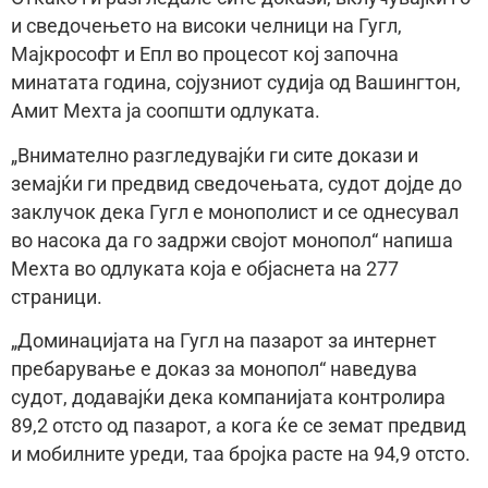
и сведочењето на високи челници на Гугл,
Мајкрософт и Епл во процесот кој започна
минатата година, сојузниот судија од Вашингтон,
Амит Мехта ја соопшти одлуката.
„Внимателно разгледувајќи ги сите докази и
земајќи ги предвид сведочењата, судот дојде до
заклучок дека Гугл е монополист и се однесувал
во насока да го задржи својот монопол“ напиша
Мехта во одлуката која е објаснета на 277
страници.
„Доминацијата на Гугл на пазарот за интернет
пребарување е доказ за монопол“ наведува
судот, додавајќи дека компанијата контролира
89,2 отсто од пазарот, а кога ќе се земат предвид
и мобилните уреди, таа бројка расте на 94,9 отсто.