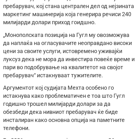
пребарувач, кој стана централен дел од нејзината
маркетинг машинерија која генерира речиси 240
милијарди долари приход гоидшно.
„Монополската позиција на Гугл му овозможува
да наплаќа на огласувачите неоправдано високи
цени за своите услуги, истовремено уживајќи
луксуз дека не мора да инвестира повеќе време и
пари во подобрување на квалитетот на својот
пребарувач“ истакнуваат тужителите.
Аргументот кој судијата Мехта особено го
истакнува како проблематичен е тоа што Гугл
годишно трошел милијарди долари за да
обезбеди дека нивниот пребарувач ќе биде
инсталиран како основна опција на паметните
телефони.