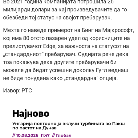
Во 2021 година компанијата потрошила 26
милијарди долари за кај произведувачите да го
обезбеди тој статус на својот пребарувач.
Мехта го наведе примерот на Бинг на Мајкрософт,
кој има 80 отсто пазарен удел од корисниците на
прелистувачот Edge, за важноста на статусот на
„стандардниот“ пребарувач. Судијата рече дека
тоа покажува дека другите пребарувачи би
можеле да бидат успешни доколку Гугл веднаш
не биде понудена како „стандардна“ опција.
Извор: РТС
Најново
Унгарија повторно ја вклучи турбината во Пакш
по растот на Дунав
//
10.08.2026
11:47
//
Глобал