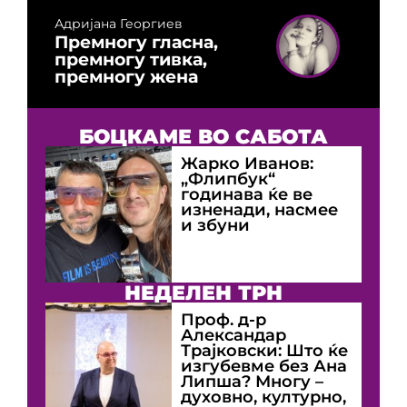
Адријана Георгиев
Премногу гласна,
премногу тивка,
премногу жена
БОЦКАМЕ ВО САБОТА
Жарко Иванов:
„Флипбук“
годинава ќе ве
изненади, насмее
и збуни
НЕДЕЛЕН ТРН
Проф. д-р
Александар
Трајковски: Што ќе
изгубевме без Ана
Липша? Многу –
духовно, културно,