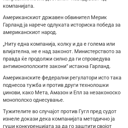
компанијата.
Американскиот државен обвинител Мерик
Гарланд ја нарече одлуката историска победа за
американскиот народ.
„Ниту една компанија, колку и да е голема или
влијателна, не е над законот. Министерството за
правда ќе продолжи силно да ги спроведува
антимонополските закони“ истакна Гарланд.
Американските федерални регулатори исто така
поднесоа тужба и против други технолошки
џинови, како Мета, Амазон и Епл за незаконоско
монополско однесување.
Тужителите во случајот против Гугл пред судот
изнеле докази дека компанијата методично ја
гуши конкуренцијата за да го заштити својот