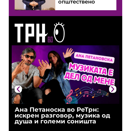
општествено
Ана Петаноска во РеТрн:
Ри
искрен разговор, музика од
го
душа и големи соништа
За
и 