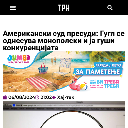
Американски суд пресуди: Гугл се
однесува монополски и ја гуши
конкуренцијата
06/08/2024
21:02
Хај-тек