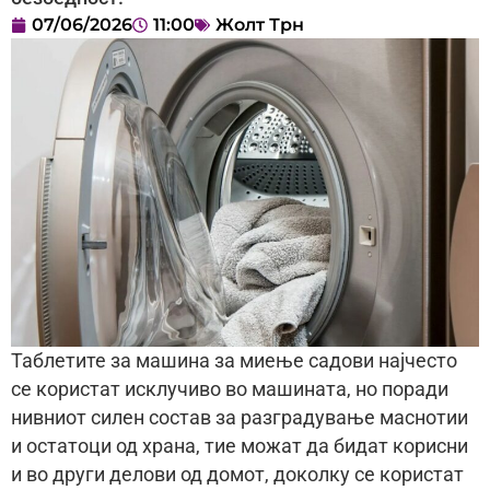
07/06/2026
11:00
Жолт Трн
Таблетите за машина за миење садови најчесто
се користат исклучиво во машината, но поради
нивниот силен состав за разградување маснотии
и остатоци од храна, тие можат да бидат корисни
и во други делови од домот, доколку се користат