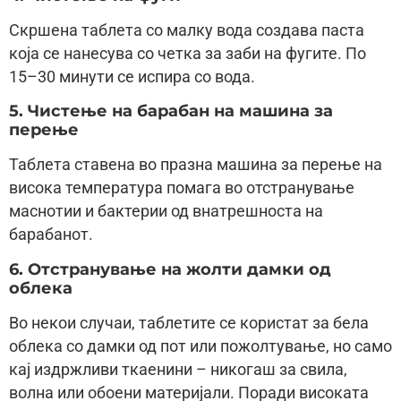
Скршена таблета со малку вода создава паста
која се нанесува со четка за заби на фугите. По
15–30 минути се испира со вода.
5. Чистење на барабан на машина за
перење
Таблета ставена во празна машина за перење на
висока температура помага во отстранување
маснотии и бактерии од внатрешноста на
барабанот.
6. Отстранување на жолти дамки од
облека
Во некои случаи, таблетите се користат за бела
облека со дамки од пот или пожолтување, но само
кај издржливи ткаенини – никогаш за свила,
волна или обоени материјали. Поради високата