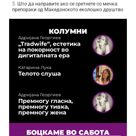
Што да направите ако се сретнете со мечка:
препораки од Македонското еколошко друштво
КОЛУМНИ
Адријана Георгиев
„Tradwife“, естетика
на покорност во
дигиталната ера
Катарина Лука
Телото слуша
Адријана Георгиев
Премногу гласна,
премногу тивка,
премногу жена
БОЦКАМЕ ВО САБОТА