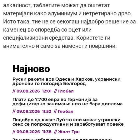
алкалност, таблетите можат да оштетат
материјали како алуминиум и нетретирано дрво.
Исто така, тие не се секогаш најдобро решение за
каменец во споредба со оцет или
специјализирани средства. Користете ги
внимателно и само за наменети површини.
Најново
Руски ракети врз Одеса и Харков, украински
дронови го погодија Белгород
//
09.08.2026
12:01
//
Глобал
Плати до 7.700 евра во Германија за
дефицитарно занимање што не бара диплома
//
09.08.2026
11:52
//
Глобал
Подобро од кафе: Луѓето кои имаат утрински
секс се попродуктивни и заработуваат повеќе
//
09.08.2026
11:38
//
Жолт Трн