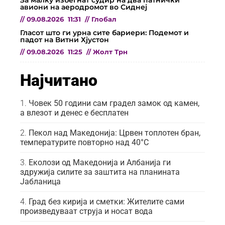
За малку избегнат судир на два патнички
авиони на аеродромот во Сиднеј
//
09.08.2026
11:31
//
Глобал
Гласот што ги урна сите бариери: Подемот и
падот на Витни Хјустон
//
09.08.2026
11:25
//
Жолт Трн
Најчитано
Човек 50 години сам градел замок од камен,
а влезот и денес е бесплатен
Пекол над Македонија: Црвен топлотен бран,
температурите повторно над 40°C
Еколози од Македонија и Албанија ги
здружија силите за заштита на планината
Јабланица
Град без кирија и сметки: Жителите сами
произведуваат струја и носат вода