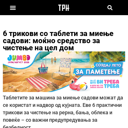
6 трикови со таблети за миење
садови: моќно средство за
чистење на цел дом
Таблетите за машина за миење садови можат да
се користат и надвор од кујната. Еве 6 практични
трикови за чистење на рерна, бања, облека и
повеќе – со важни предупредувања за
безбедност.