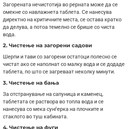
Загорената нечистотија во рерната може да се
омекне со навлажнета таблета. Се нанесува
директно на критичните места, се остава кратко
да делува, а потоа темелно се брише со чиста
вода.
2. Чистење на загорени садови
Шерпи и тави со загорени остатоци полесно се
чистат ако се наполнат со малку вода и се додаде
таблета, по што се загреваат неколку минути.
3. Чистење на бања
За отстранување на сапуница и каменец,
таблетата се раствора во топла вода и се
нанесува со мека сунѓерка на плочките и
стаклото во туш кабината.
4. Чистење на фуги