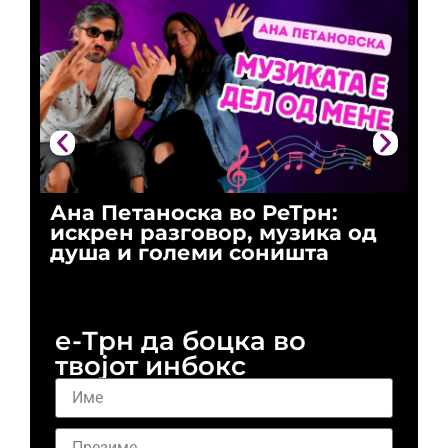
Ана Петаноска во РеТрн:
Ри
искрен разговор, музика од
го
душа и големи соништа
За
и 
е-Трн да боцка во
твојот инбокс