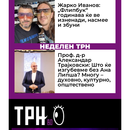
Жарко Иванов:
„Флипбук“
годинава ќе ве
изненади, насмее
и збуни
НЕДЕЛЕН ТРН
Проф. д-р
Александар
Трајковски: Што ќе
изгубевме без Ана
Липша? Многу –
духовно, културно,
општествено