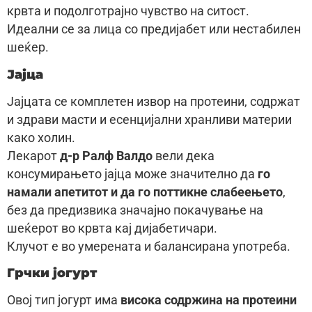
крвта и подолготрајно чувство на ситост.
Идеални се за лица со предијабет или нестабилен
шеќер.
Јајца
Јајцата се комплетен извор на протеини, содржат
и здрави масти и есенцијални хранливи материи
како холин.
Лекарот
д-р Ралф Валдо
вели дека
консумирањето јајца може значително да
го
намали апетитот и да го поттикне слабеењето
,
без да предизвика значајно покачување на
шеќерот во крвта кај дијабетичари.
Клучот е во умерената и балансирана употреба.
Грчки јогурт
Овој тип јогурт има
висока содржина на протеини