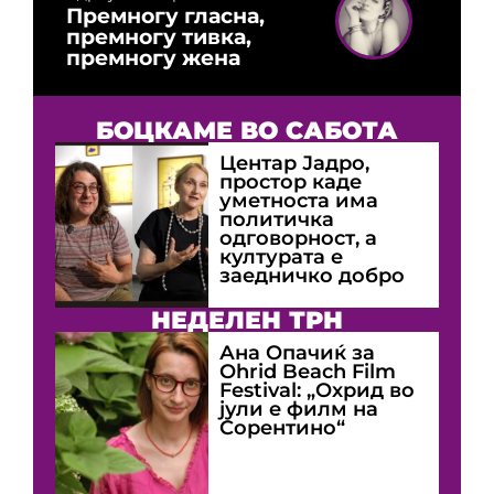
Премногу гласна,
премногу тивка,
премногу жена
БОЦКАМЕ ВО САБОТА
Центар Јадро,
простор каде
уметноста има
политичка
одговорност, а
културата е
заедничко добро
НЕДЕЛЕН ТРН
Ана Опачиќ за
Оhrid Beach Film
Festival: „Охрид во
јули е филм на
Сорентино“