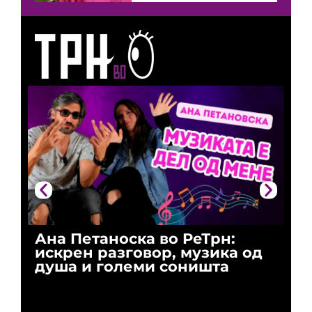
Ана Петаноска во РеТрн:
Ри
искрен разговор, музика од
го
душа и големи соништа
За
и 