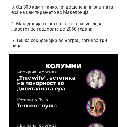
Од 300 камп-приколки до депонија: златната
ера на кампирањето во Македонија
Македонија се потопла: како ќе изгледа
животот во градовите до 2050 година
Тешка сообраќајка во Загреб, загинаа три
лица
КОЛУМНИ
Адријана Георгиев
„Tradwife“, естетика
на покорност во
дигиталната ера
Катарина Лука
Телото слуша
Адријана Георгиев