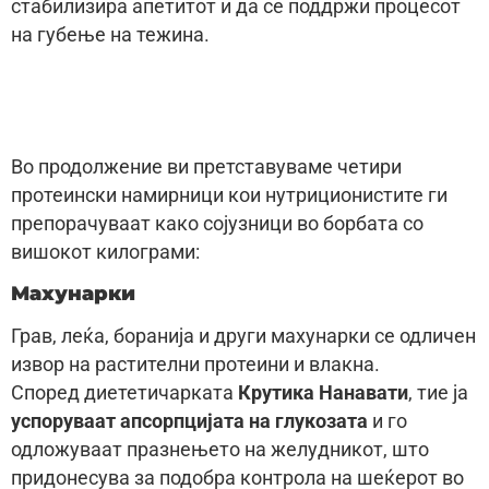
стабилизира апетитот и да се поддржи процесот
на губење на тежина.
Во продолжение ви претставуваме четири
протеински намирници кои нутриционистите ги
препорачуваат како сојузници во борбата со
вишокот килограми:
Махунарки
Грав, леќа, боранија и други махунарки се одличен
извор на растителни протеини и влакна.
Според диететичарката
Крутика Нанавати
, тие ја
успоруваат апсорпцијата на глукозата
и го
одложуваат празнењето на желудникот, што
придонесува за подобра контрола на шеќерот во