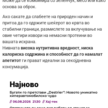
Може да се комбинира со зеленчук, месо или како
основа за оброк.
Ако сакате да слабеете на природен начин и
притоа да го одржите шеќерот во крвта во
стабилни граници, размислете за вклучување на
овие четири извори на немасни протеини во
вашата исхрана.
Нивната
висока нутритивна вредност, ниска
калориска содржина и способност да го намалат
апетитот
ги прават идеални за секојдневна
консумација.
Најново
Бугати го претстави „Destrier“: Новото уникатно
хиперавтомобилско чудо
//
06.08.2026
21:30
//
Хај-тек