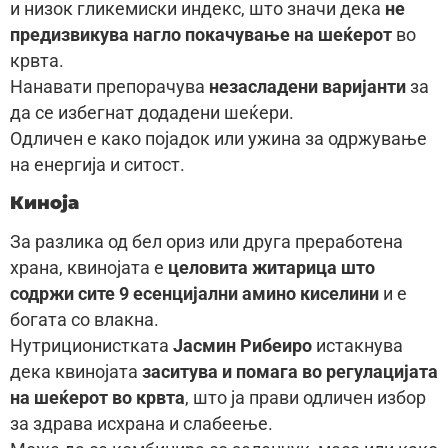
и низок гликемиски индекс, што значи дека
не
предизвикува нагло покачување на шеќерот
во
крвта.
Нанавати препорачува
незасладени варијанти
за
да се избегнат додадени шеќери.
Одличен е како појадок или ужина за одржување
на енергија и ситост.
Киноја
За разлика од бел ориз или друга преработена
храна, квинојата е
целовита житарица што
содржи сите 9 есенцијални амино киселини
и е
богата со влакна.
Нутриционистката
Јасмин Рибеиро
истакнува
дека квинојата
заситува и помага во регулацијата
на шеќерот во крвта
, што ја прави одличен избор
за здрава исхрана и слабеење.