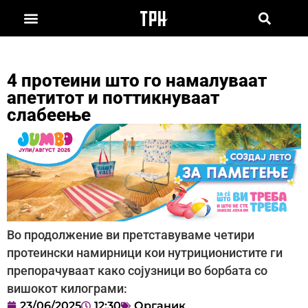
4 протеини што го намалуваат
апетитот и поттикнуваат
слабеење
Во продолжение ви претставуваме четири
протеински намирници кои нутриционистите ги
препорачуваат како сојузници во борбата со
вишокот килограми:
23/06/2025
12:30
Органик