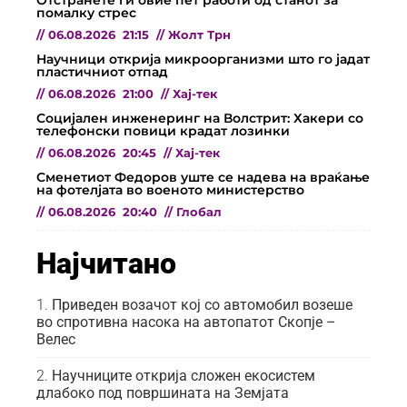
Отстранете ги овие пет работи од станот за
помалку стрес
//
06.08.2026
21:15
//
Жолт Трн
Научници открија микроорганизми што го јадат
пластичниот отпад
//
06.08.2026
21:00
//
Хај-тек
Социјален инженеринг на Волстрит: Хакери со
телефонски повици крадат лозинки
//
06.08.2026
20:45
//
Хај-тек
Сменетиот Федоров уште се надева на враќање
на фотелјата во военото министерство
//
06.08.2026
20:40
//
Глобал
Најчитано
Приведен возачот кој со автомобил возеше
во спротивна насока на автопатот Скопје –
Велес
Научниците открија сложен екосистем
длабоко под површината на Земјата