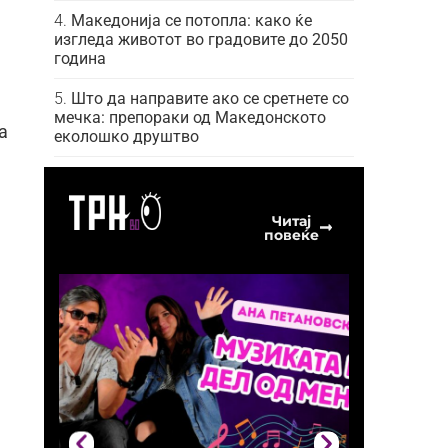
Македонија се потопла: како ќе
изгледа животот во градовите до 2050
година
Што да направите ако се сретнете со
мечка: препораки од Македонското
а
еколошко друштво
Читај
повеќе