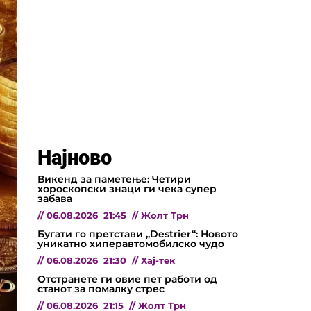
Најново
Викенд за паметење: Четири
хороскопски знаци ги чека супер
забава
//
06.08.2026
21:45
//
Жолт Трн
Бугати го претстави „Destrier“: Новото
уникатно хиперавтомобилско чудо
//
06.08.2026
21:30
//
Хај-тек
Отстранете ги овие пет работи од
станот за помалку стрес
//
06.08.2026
21:15
//
Жолт Трн