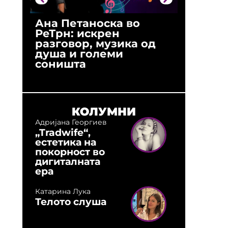
Ана Петаноска во
Ристо 
РеТрн: искрен
(Арханг
разговор, музика од
години
душа и големи
студио:
соништа
музика,
оловни
КОЛУМНИ
Адријана Георгиев
„Tradwife“,
естетика на
покорност во
дигиталната
ера
Катарина Лука
Телото слуша