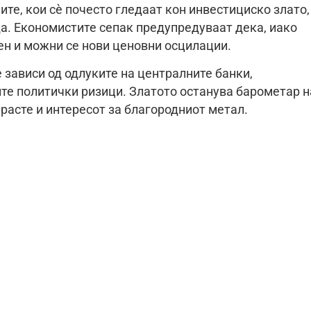
ите, кои сè почесто гледаат кон инвестициско злато,
а. Економистите сепак предупредуваат дека, иако
ен и можни се нови ценовни осцилации.
 зависи од одлуките на централните банки,
ите политички ризици. Златото останува барометар н
 расте и интересот за благородниот метал.