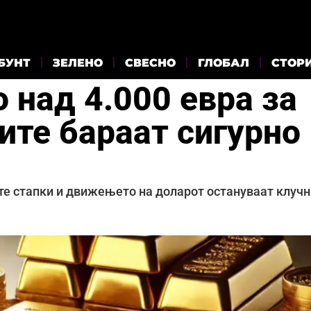
БУНТ
ЗЕЛЕНО
СВЕСНО
ГЛОБАЛ
СТОР
 над 4.000 евра за
ите бараат сигурно
те стапки и движењето на доларот остануваат клучн