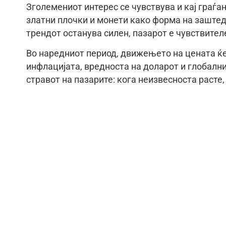
Зголемениот интерес се чувствува и кај граѓан
златни плочки и монети како форма на заштед
трендот останува силен, пазарот е чувствител
Во наредниот период, движењето на цената ќе
инфлацијата, вредноста на доларот и глобалн
стравот на пазарите: кога неизвесноста расте,