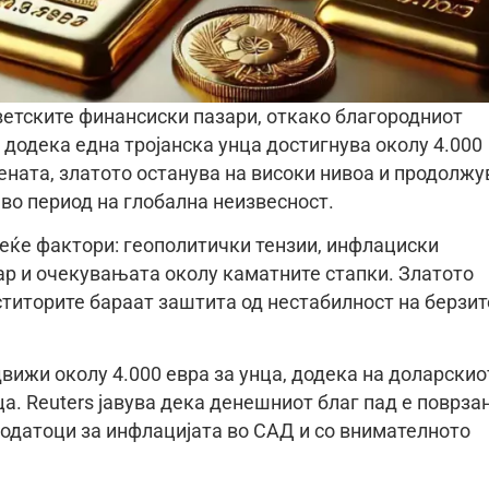
светските финансиски пазари, откако благородниот
, додека една тројанска унца достигнува околу 4.000
ената, златото останува на високи нивоа и продолжу
 во период на глобална неизвесност.
веќе фактори: геополитички тензии, инфлациски
р и очекувањата околу каматните стапки. Златото
титорите бараат заштита од нестабилност на берзит
вижи околу 4.000 евра за унца, додека на доларскио
ца. Reuters јавува дека денешниот благ пад е поврза
податоци за инфлацијата во САД и со внимателното