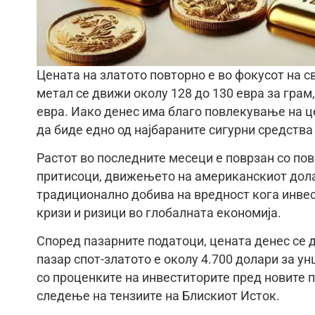
Цената на златото повторно е во фокусот на 
метал се движи околу 128 до 130 евра за грам
евра. Иако денес има благо повлекување на ц
да биде едно од најбараните сигурни средства
Растот во последните месеци е поврзан со по
притисоци, движењето на американскиот дола
традиционално добива на вредност кога инвес
кризи и ризици во глобалната економија.
Според пазарните податоци, цената денес се д
пазар спот-златото е околу 4.700 долари за ун
со проценките на инвеститорите пред новите 
следење на тензиите на Блискиот Исток.