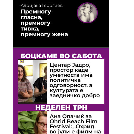
Адријана Георгиев
Премногу
гласна,
премногу
тивка,
премногу жена
БОЦКАМЕ ВО САБОТА
Центар Јадро,
простор каде
уметноста има
политичка
одговорност, а
културата е
заедничко добро
НЕДЕЛЕН ТРН
Ана Опачиќ за
Оhrid Beach Film
Festival: „Охрид
во јули е филм на