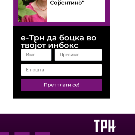
Сорентино“
е-Трн да боцка во
твојот инбокс
Претплати се!