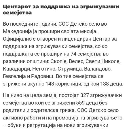
Центарот за поддршка на згрижувачки
семејства
Во последните години, СОС Детско село во
Македонија ја прошири својата мисија.
Официјално е отворен и лиценциран Центар за
поддршка на згрижувачки семејства, со кој
поддршката се прошири на 74 семејства во
различни општини: Скопје, Велес, Свети Николе,
Кавадарци, Неготино, Струмица, Валандово,
Гевгелија и Радовиш. Во тие семејства се
згрижени вкупно 143 корисници, од кои 138 деца.
На ниво на цела земја, постојат 327 згрижувачки
семејства во кои се згрижени 559 деца без
родители и родителска грижа. СОС Детско село
активно работи и на промоција на згрижувањето
– обуки и регрутација на нови згрижувачки