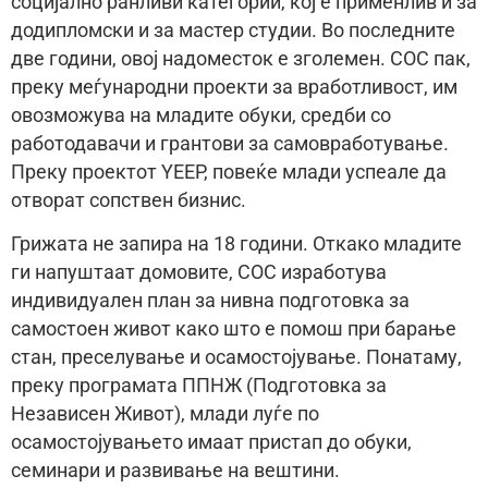
социјално ранливи категории, кој е применлив и за
додипломски и за мастер студии. Во последните
две години, овој надоместок е зголемен. СОС пак,
преку меѓународни проекти за вработливост, им
овозможува на младите обуки, средби со
работодавачи и грантови за самовработување.
Преку проектот YEEP, повеќе млади успеале да
отворат сопствен бизнис.
Грижата не запира на 18 години. Откако младите
ги напуштаат домовите, СОС изработува
индивидуален план за нивна подготовка за
самостоен живот како што е помош при барање
стан, преселување и осамостојување. Понатаму,
преку програмата ППНЖ (Подготовка за
Независен Живот), млади луѓе по
осамостојувањето имаат пристап до обуки,
семинари и развивање на вештини.