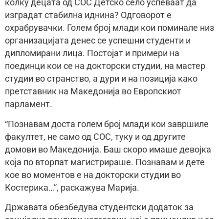
колку децата од СОС Детско село успеваат да
изградат стабилна иднина? Одговорот е
охрабрувачки. Голем број млади кои поминале низ
организацијата денес се успешни студенти и
дипломирани лица. Постојат и примери на
поединци кои се на докторски студии, на мастер
студии во странство, а дури и на позициja како
претставник на Македонија во Европскиот
парламент.
“Познавам доста голем број млади кои завршиле
факултет, не само од СОС, туку и од другите
домови во Македонија. Баш скоро имаше девојка
која по вторпат магистрираше. Познавам и дете
кое во моментов е на докторски студии во
Костерика…”, раскажува Марија.
Државата обезбедува студентски додаток за