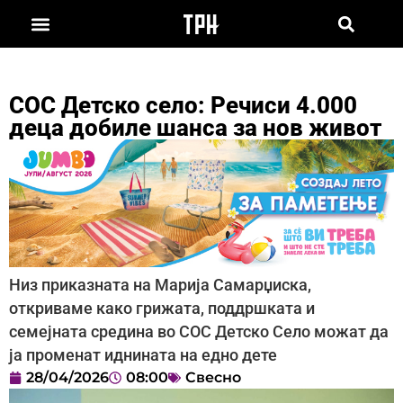
СОС Детско село: Речиси 4.000
деца добиле шанса за нов живот
Низ приказната на Марија Самарџиска,
откриваме како грижата, поддршката и
семејната средина во СОС Детско Село можат да
ја променат иднината на едно дете
28/04/2026
08:00
Свесно