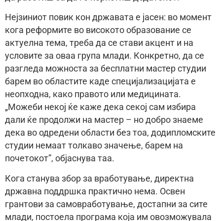
Нејзиниот повик кон државата е јасен: во момент
кога реформите во високото образование се
актуелна тема, треба да се стави акцент и на
условите за оваа група млади. Конкретно, да се
разгледа можноста за бесплатни мастер студии
барем во областите каде специјализацијата е
неопходна, како правото или медицината.
„Можеби некој ќе каже дека секој сам избира
дали ќе продолжи на мастер – но добро знаеме
дека во одредени области без тоа, додипломските
студии немаат толкаво значење, барем на
почетокот”, објаснува таа.
Кога станува збор за вработување, директна
државна поддршка практично нема. Освен
грантови за самовработување, достапни за сите
млади, постоела програма која им овозможувала