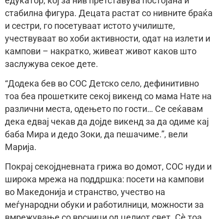
едукатор, кој за нив претставува постојана и
стабилна фигура. Децата растат со нивните браќа
и сестри, го посетуваат истото училиште,
учествуваат во хоби активности, одат на излети и
кампови – накратко, живеат живот каков што
заслужува секое дете.
“Додека бев во СОС Детско село, дефинитивно
тоа беа прошетките секој викенд со мама Нате на
различни места, одењето по гости… Се сеќавам
дека едвај чекав да дојде викенд за да одиме кај
баба Мира и дедо Зоки, да пешачиме.”, вeли
Марија.
Покрај секојдневната грижа во домот, СОС нуди и
широка мрежа на поддршка: посети на кампови
во Македонија и странство, учество на
меѓународни обуки и работилници, можности за
вмрежување со врсници од целиот свет. Сè тоа