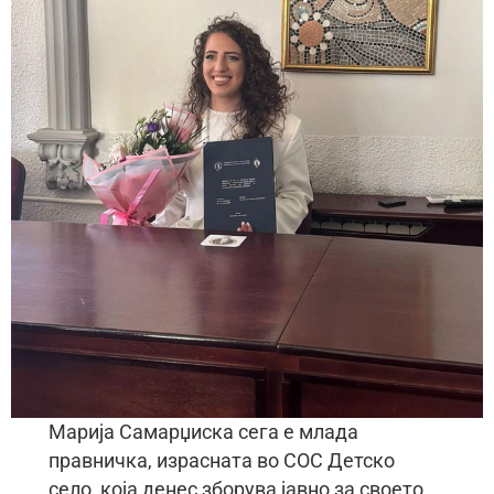
Марија Самарџиска сега е млада
правничка, израсната во СОС Детско
село, која денес зборува јавно за своето