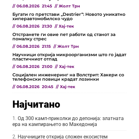
//
06.08.2026
21:45
//
Жолт Трн
Бугати го претстави „Destrier“: Новото уникатно
хиперавтомобилско чудо
//
06.08.2026
21:30
//
Хај-тек
Отстранете ги овие пет работи од станот за
помалку стрес
//
06.08.2026
21:15
//
Жолт Трн
Научници открија микроорганизми што го јадат
пластичниот отпад
//
06.08.2026
21:00
//
Хај-тек
Социјален инженеринг на Волстрит: Хакери со
телефонски повици крадат лозинки
//
06.08.2026
20:45
//
Хај-тек
Најчитано
Од 300 камп-приколки до депонија: златната
ера на кампирањето во Македонија
Научниците открија сложен екосистем