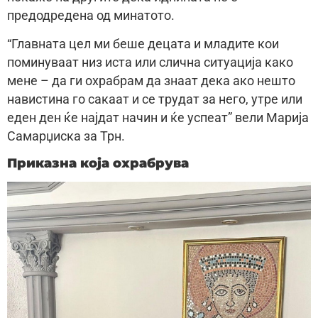
предодредена од минатото.
“Главната цел ми беше децата и младите кои
поминуваат низ иста или слична ситуација како
мене – да ги охрабрам да знаат дека ако нешто
навистина го сакаат и се трудат за него, утре или
еден ден ќе најдат начин и ќе успеат” вели Марија
Самарџиска за Трн.
Приказна која охрабрува