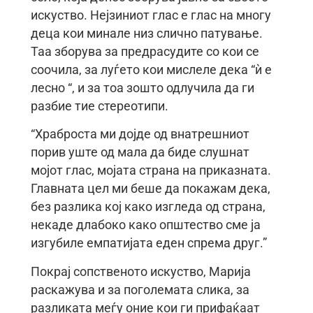
искуство. Нејзиниот глас е глас на многу
деца кои минале низ слично патување.
Таа зборува за предрасудите со кои се
соочила, за луѓето кои мислеле дека “ѝ е
лесно “, и за тоа зошто одлучила да ги
разбие тие стереотипи.
“Храброста ми дојде од внатрешниот
порив уште од мала да биде слушнат
мојот глас, мојата страна на приказната.
Главната цел ми беше да покажам дека,
без разлика кој како изгледа од страна,
некаде длабоко како општество сме ја
изгубиле емпатијата еден спрема друг.”
Покрај сопственото искуство, Марија
раскажува и за поголемата слика, за
разликата меѓу оние кои ги прифаќаат