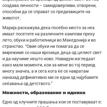
создава личности – самодоверливи, отворени,
способни да се справат со предизвиците на
животот.
Марија раскажува дека посебно место за неа
имаат посетите на различните кампови преку
лето, обуки и работилници во Македонија и во
странство. “Овие обуки ни помагаа да се
вмрежиме со наши врсници, деца од целиот свет
и да научиме нешто ново. Навидум изгледаат
како мали моменти, кои за мене во тој период
многу значеа, а и сега кога ќе се навратам
наназад дефинитивно ми се едни од најубавите
сеќавања од детството.”
Можности, образование и иднина
Едно од клучните прашања кои се поставуваат е: