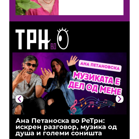
Ана Петаноска во РеТрн:
Ри
искрен разговор, музика од
го
душа и големи соништа
За