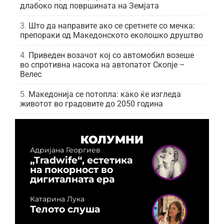
длабоко под површината на Земјата
Што да направите ако се сретнете со мечка:
препораки од Македонското еколошко друштво
Приведен возачот кој со автомобил возеше
во спротивна насока на автопатот Скопје –
Велес
Македонија се потопла: како ќе изгледа
животот во градовите до 2050 година
КОЛУМНИ
Адријана Георгиев
„Tradwife“, естетика
на покорност во
дигиталната ера
Катарина Лука
Телото слуша