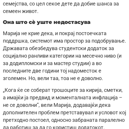
семејства, со цел секое дете да добие шанса за
семеен живот.
Она што сè уште недостасува
Марија не крие дека, и покрај постоечката
поддршка, системот има простор за подобрување.
Државата обезбедува студентски додаток за
социјално ранливи категории на месечно ниво (и
за додипломски и за мастер студии) а во
последните две години тој надоместок е
зголемен. Но, вели таа, тоа не е доволно.
„Кога ќе се соберат трошоците за кирија, сметки,
а имајќи ја предвид и моменталната инфлација –
не се доволни”, вели Марија, додавајќи дека
дополнителен проблем претставувал и условот кој
претходно постоел, односно забраната паралелно
да работиш за да го користиш додатокот.