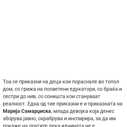
Тоа се приказни на деца кои пораснале во топол
дом, со грижа на посветени едукатори, со браќа и
сестри до нив, со соништа кои стануваат
реалност. Една од тие приказни е и приказната на
Марија Самарџиска
, млада девојка која денес
зборува јавно, охрабрува и инспирира, за да им
покаже на другите дека иднината не е