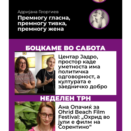
Адријана Георгиев
Премногу гласна,
премногу тивка,
премногу жена
БОЦКАМЕ ВО САБОТА
Центар Јадро,
простор каде
уметноста има
политичка
одговорност, а
културата е
заедничко добро
НЕДЕЛЕН ТРН
Ана Опачиќ за
Оhrid Beach Film
Festival: „Охрид во
јули е филм на
Сорентино“