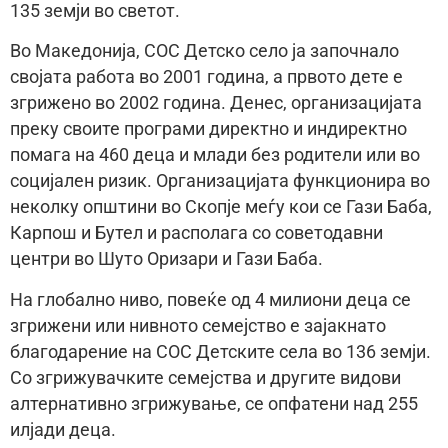
135 земји во светот.
Во Македонија, СОС Детско село ја започнало
својата работа во 2001 година, а првото дете е
згрижено во 2002 година. Денес, организацијата
преку своите програми директно и индиректно
помага на 460 деца и млади без родители или во
социјален ризик. Организацијата функционира во
неколку општини во Скопје меѓу кои се Гази Баба,
Карпош и Бутел и располага со советодавни
центри во Шуто Оризари и Гази Баба.
На глобално ниво, повеќе од 4 милиони деца се
згрижени или нивното семејство е зајакнато
благодарение на СОС Детските села во 136 земји.
Со згрижувачките семејства и другите видови
алтернативно згрижување, се опфатени над 255
илјади деца.