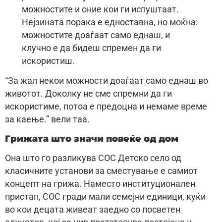
можностите и оние кои ги испуштаат.
Нејзината порака е едноставна, но моќна:
можностите доаѓаат само еднаш, и
клучно е да бидеш спремен да ги
искористиш.
“За жал некои можности доаѓаат само еднаш во
животот. Доколку не сме спремни да ги
искористиме, потоа е предоцна и немаме време
за каење.” вели таа.
Грижата што значи повеќе од дом
Она што го разликува СОС Детско село од
класичните установи за сместување е самиот
концепт на грижа. Наместо институционален
пристап, СОС гради мали семејни единици, куќи
во кои децата живеат заедно со посветен