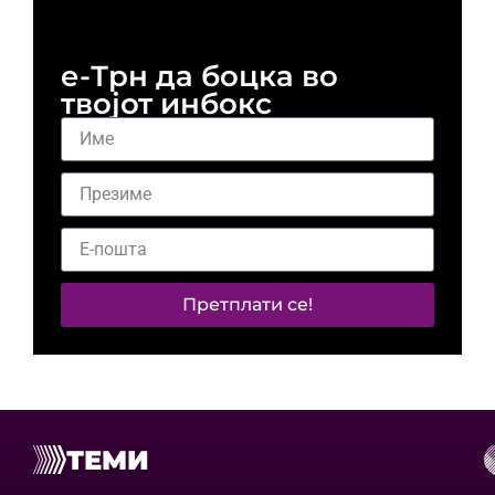
и 
е-Трн да боцка во
твојот инбокс
Претплати се!
ТЕМИ