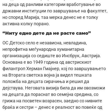
на деца од ранливи категории вработување во
државни институции по завршување на факултет,
но според Марија, таа мерка денес не е толку
активна колку порано.
“Ниту едно дете да не расте само”
ОС Детско село е независна, невладина,
непрофитна меѓународна хуманитарна
организација со седиште во Инсбрук, Австрија.
Основана е во 1949 година од австрискиот
филантроп Херман Гмајнер, кој по завршувањето
на Втората светска војна ја видел тешката
положба на децата сирачиња и решил да
дејствува. Неговата визија била да им овозможи
на децата да пораснат во семејна средина, со
грижа на посветен возрасен, заедно со нивните
браќа и сестри – денес е реалност во повеќе од