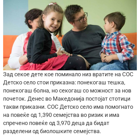
Зад секое дете кое поминало низ вратите на СОС
Детско село стои приказна: понекогаш тешка,
понекогаш болна, но секогаш со можност за нов
почеток. Денес во Македонија постојат стотици
такви приказни. СОС Детско село има помогнато
на повеќе од 1,390 семејства во ризик и има
спречено повеќе од 3,970 деца да бидат
разделени од биолошките семејства.