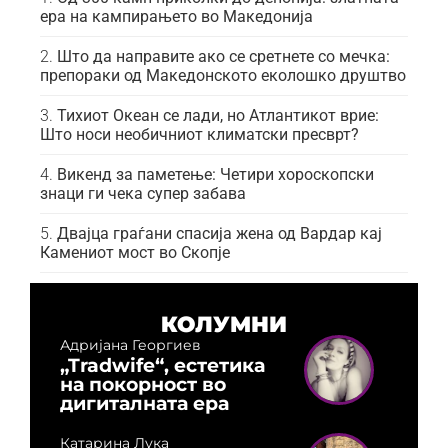
ера на кампирањето во Македонија
Што да направите ако се сретнете со мечка:
препораки од Македонското еколошко друштво
Тихиот Океан се лади, но Атлантикот врие:
Што носи необичниот климатски пресврт?
Викенд за паметење: Четири хороскопски
знаци ги чека супер забава
Двајца граѓани спасија жена од Вардар кај
Камениот мост во Скопје
КОЛУМНИ
Адријана Георгиев
„Tradwife“, естетика
на покорност во
дигиталната ера
Катарина Лука