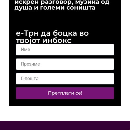
искрен разговор, музика од
го
душа и големи соништа
За
и 
е-Трн да боцка во
твојот инбокс
Претплати се!