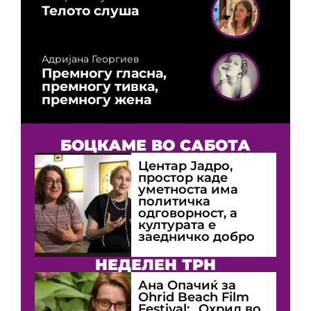
Телото слуша
Адријана Георгиев
Премногу гласна,
премногу тивка,
премногу жена
БОЦКАМЕ ВО САБОТА
Центар Јадро,
простор каде
уметноста има
политичка
одговорност, а
културата е
заедничко добро
НЕДЕЛЕН ТРН
Ана Опачиќ за
Оhrid Beach Film
Festival: „Охрид во