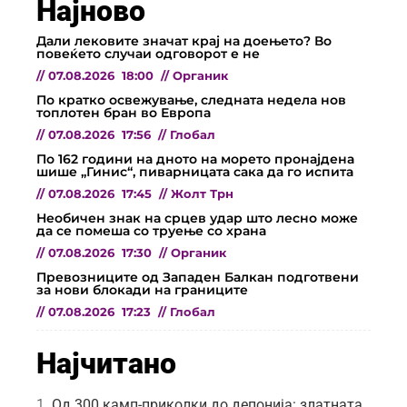
Најново
Дали лековите значат крај на доењето? Во
повеќето случаи одговорот е не
//
07.08.2026
18:00
//
Органик
По кратко освежување, следната недела нов
топлотен бран во Европа
//
07.08.2026
17:56
//
Глобал
По 162 години на дното на морето пронајдена
шише „Гинис“, пиварницата сака да го испита
//
07.08.2026
17:45
//
Жолт Трн
Необичен знак на срцев удар што лесно може
да се помеша со труење со храна
//
07.08.2026
17:30
//
Органик
Превозниците од Западен Балкан подготвени
за нови блокади на границите
//
07.08.2026
17:23
//
Глобал
Најчитано
Од 300 камп-приколки до депонија: златната