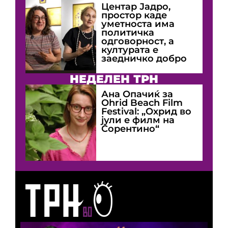
Центар Јадро,
простор каде
уметноста има
политичка
одговорност, а
културата е
заедничко добро
НЕДЕЛЕН ТРН
Ана Опачиќ за
Оhrid Beach Film
Festival: „Охрид во
јули е филм на
Сорентино“