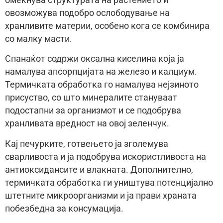
овозможува подобро ослободување на
хранливите материи, особено кога се комбинира
со малку масти.
Спанаќот содржи оксална киселина која ја
намалува апсорпцијата на железо и калциум.
Термичката обработка го намалува нејзиното
присуство, со што минералите стануваат
подостапни за организмот и се подобрува
хранливата вредност на овој зеленчук.
Кај печурките, готвењето ја зголемува
сварливоста и ја подобрува искористливоста на
антиоксидансите и влакната. Дополнително,
термичката обработка ги уништува потенцијално
штетните микроорганизми и ја прави храната
побезбедна за консумација.