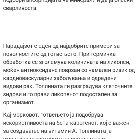
подобри апсорпцијата на минерали и да ја олесни
сварливоста.
Парадајзот е еден од најдобрите примери за
поволностите од готвењето. При термичка
обработка се зголемува количината на ликопен,
моќен антиоксиданс поврзан со намален ризик од
кардиоваскуларни заболувања и одредени
видови рак. Топлината ги разградува клеточните
ѕидови и го прави ликопенот подостапен за
организмот.
Кај морковот, готвењето ја подобрува
искористливоста на бета-каротенот, кој е важен
за создавање на витамин А. Топлината ја
омекнува структурата на растението и