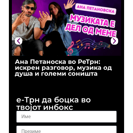
Ана Петаноска во РеТрн:
Ри
искрен разговор, музика од
го
душа и големи соништа
За
и 
е-Трн да боцка во
твојот инбокс