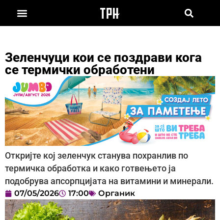
Зеленчуци кои се поздрави кога
се термички обработени
Откријте кој зеленчук станува похранлив по
термичка обработка и како готвењето ја
подобрува апсорпцијата на витамини и минерали.
07/05/2026
17:00
Органик