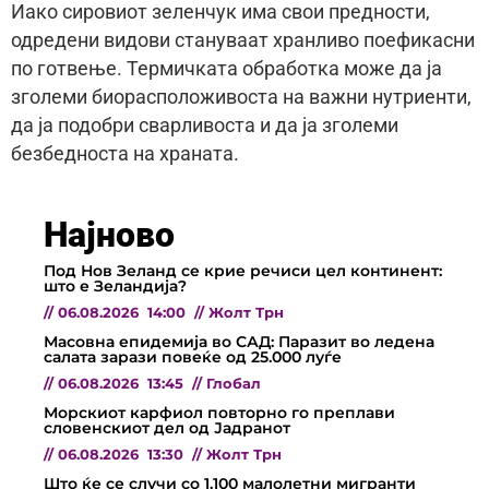
Иако сировиот зеленчук има свои предности,
одредени видови стануваат хранливо поефикасни
по готвење. Термичката обработка може да ја
зголеми биорасположивоста на важни нутриенти,
да ја подобри сварливоста и да ја зголеми
безбедноста на храната.
Најново
Под Нов Зеланд се крие речиси цел континент:
што е Зеландија?
//
06.08.2026
14:00
//
Жолт Трн
Масовна епидемија во САД: Паразит во ледена
салата зарази повеќе од 25.000 луѓе
//
06.08.2026
13:45
//
Глобал
Морскиот карфиол повторно го преплави
словенскиот дел од Јадранот
//
06.08.2026
13:30
//
Жолт Трн
Што ќе се случи со 1.100 малолетни мигранти