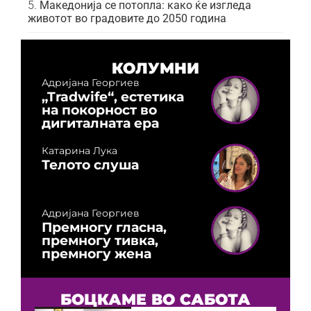
Македонија се потопла: како ќе изгледа
животот во градовите до 2050 година
КОЛУМНИ
Адријана Георгиев
„Tradwife“, естетика
на покорност во
дигиталната ера
Катарина Лука
Телото слуша
Адријана Георгиев
Премногу гласна,
премногу тивка,
премногу жена
БОЦКАМЕ ВО САБОТА