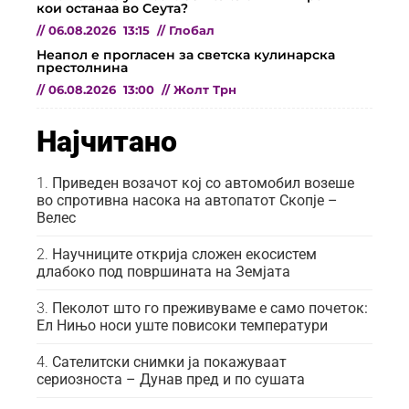
кои останаа во Сеута?
//
06.08.2026
13:15
//
Глобал
Неапол е прогласен за светска кулинарска
престолнина
//
06.08.2026
13:00
//
Жолт Трн
Најчитано
Приведен возачот кој со автомобил возеше
во спротивна насока на автопатот Скопје –
Велес
Научниците открија сложен екосистем
длабоко под површината на Земјата
Пеколот што го преживуваме е само почеток:
Ел Нињо носи уште повисоки температури
Сателитски снимки ја покажуваат
сериозноста – Дунав пред и по сушата