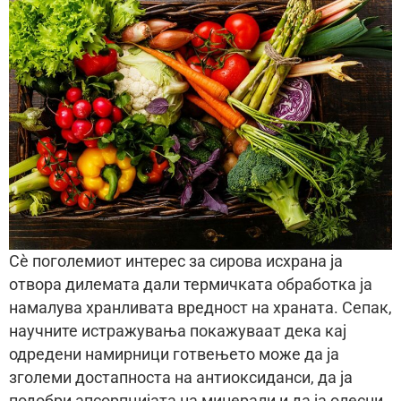
Сè поголемиот интерес за сирова исхрана ја
отвора дилемата дали термичката обработка ја
намалува хранливата вредност на храната. Сепак,
научните истражувања покажуваат дека кај
одредени намирници готвењето може да ја
зголеми достапноста на антиоксиданси, да ја