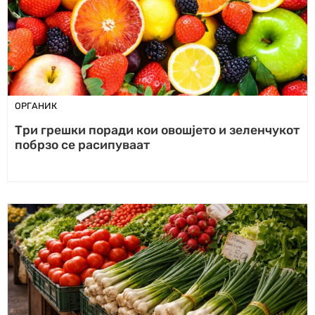
ОРГАНИК
Три грешки поради кои овошјето и зеленчукот
побрзо се расипуваат