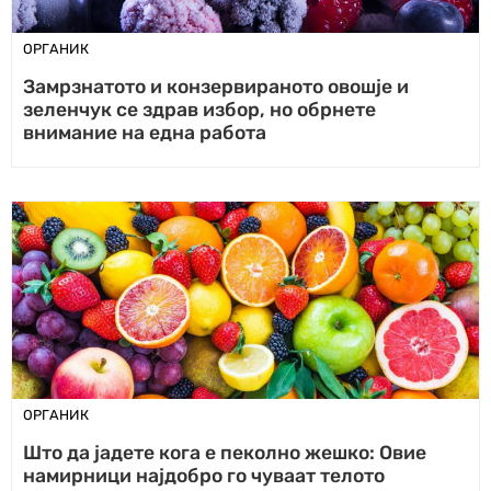
ОРГАНИК
Замрзнатото и конзервираното овошје и
зеленчук се здрав избор, но обрнете
внимание на една работа
ОРГАНИК
Што да јадете кога е пеколно жешко: Овие
намирници најдобро го чуваат телото