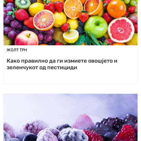
ЖОЛТ ТРН
Како правилно да ги измиете овошјето и
зеленчукот од пестициди