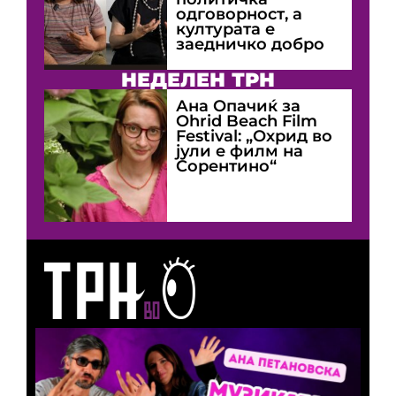
одговорност, а
културата е
заедничко добро
НЕДЕЛЕН ТРН
Ана Опачиќ за
Оhrid Beach Film
Festival: „Охрид во
јули е филм на
Сорентино“