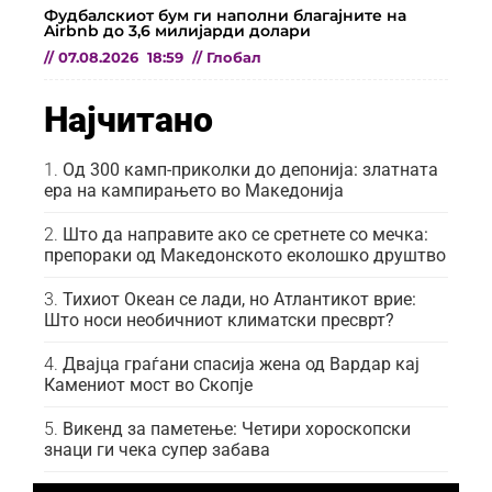
Фудбалскиот бум ги наполни благајните на
Airbnb до 3,6 милијарди долари
//
07.08.2026
18:59
//
Глобал
Најчитано
Од 300 камп-приколки до депонија: златната
ера на кампирањето во Македонија
Што да направите ако се сретнете со мечка:
препораки од Македонското еколошко друштво
Тихиот Океан се лади, но Атлантикот врие:
Што носи необичниот климатски пресврт?
Двајца граѓани спасија жена од Вардар кај
Камениот мост во Скопје
Викенд за паметење: Четири хороскопски
знаци ги чека супер забава