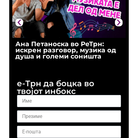
Ана Петаноска во РеТрн:
Ри
искрен разговор, музика од
го
душа и големи соништа
За
и 
е-Трн да боцка во
твојот инбокс