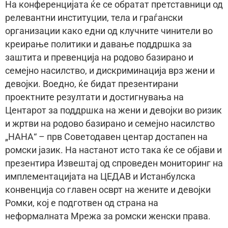
На конференцијата ќе се обратат претставници од
релевантни институции, тела и граѓански
организации како едни од клучните чинители во
креирање политики и давање поддршка за
заштита и превенција на родово базирано и
семејно насилство, и дискриминација врз жени и
девојки. Воедно, ќе бидат презентирани
проектните резултати и достигнувања на
Центарот за поддршка на жени и девојки во ризик
и жртви на родово базирано и семејно насилство
„НАНА“ – прв Советодавен центар достапен на
ромски јазик. На настанот исто така ќе се објави и
презентира Извештај од спроведен мониторинг на
имплементацијата на ЦЕДАВ и Истанбулска
конвенција со главен осврт на жените и девојки
Ромки, кој е подготвен од страна на
неформалната Мрежа за ромски женски права.