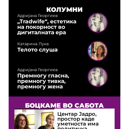
КОЛУМНИ
Адријана Георгиев
„Tradwife“, естетика
на покорност во
дигиталната ера
Катарина Лука
Телото слуша
Адријана Георгиев
Премногу гласна,
премногу тивка,
премногу жена
БОЦКАМЕ ВО САБОТА
Центар Јадро,
простор каде
уметноста има
политичка