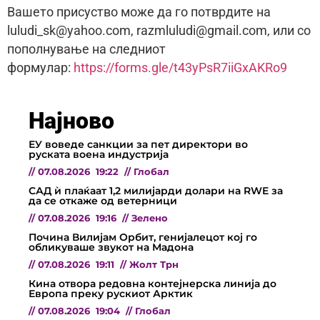
Вашето присуство може да го потврдите на
luludi_sk@yahoo.com, razmluludi@gmail.com, или со
пополнување на следниот
формулар:
https://forms.gle/t43yPsR7iiGxAKRo9
Најново
ЕУ воведе санкции за пет директори во
руската воена индустрија
//
07.08.2026
19:22
//
Глобал
САД ѝ плаќаат 1,2 милијарди долари на RWE за
да се откаже од ветерници
//
07.08.2026
19:16
//
Зелено
Почина Вилијам Орбит, генијалецот кој го
обликуваше звукот на Мадона
//
07.08.2026
19:11
//
Жолт Трн
Кина отвора редовна контејнерска линија до
Европа преку рускиот Арктик
//
07.08.2026
19:04
//
Глобал