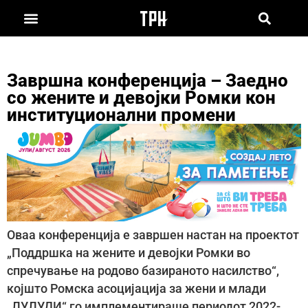
Завршна конференција – Заедно
со жените и девојки Ромки кон
институционални промени
Оваа конференција е завршен настан на проектот
„Поддршка на жените и девојки Ромки во
спречување на родово базираното насилство“,
којшто Ромска асоцијација за жени и млади
„ЛУЛУДИ“ го имплементираше периодот 2022-