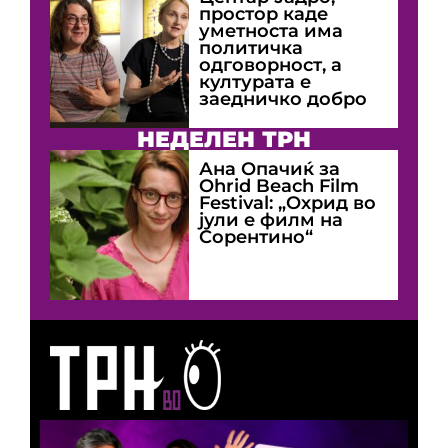
простор каде
уметноста има
политичка
одговорност, а
културата е
заедничко добро
НЕДЕЛЕН ТРН
Ана Опачиќ за
Оhrid Beach Film
Festival: „Охрид во
јули е филм на
Сорентино“