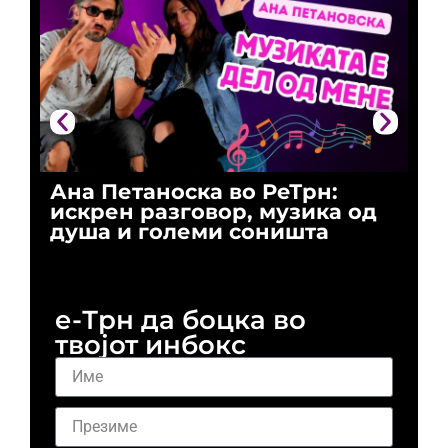
Ана Петаноска во РеТрн:
Ри
искрен разговор, музика од
го
душа и големи соништа
За
и 
е-Трн да боцка во
твојот инбокс