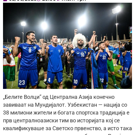
„Белите Волци” од Централна Азија конечно
завиваат на Мундијалот. Узбекистан — нација со
38 милиони жители и богата спортска традиција е
прв централноазиски тим во историјата кој се
квалификуваше за Светско првенство, а исто така