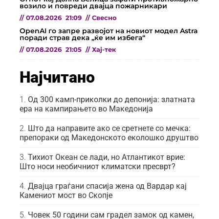
возило и повреди двајца пожарникари
//
07.08.2026
21:09
//
Свесно
OpenAI го запре развојот на новиот модел Astra
поради страв дека „ќе им избега“
//
07.08.2026
21:05
//
Хај-тек
Најчитано
Од 300 камп-приколки до депонија: златната
ера на кампирањето во Македонија
Што да направите ако се сретнете со мечка:
препораки од Македонското еколошко друштво
Тихиот Океан се лади, но Атлантикот врие:
Што носи необичниот климатски пресврт?
Двајца граѓани спасија жена од Вардар кај
Камениот мост во Скопје
Човек 50 години сам градел замок од камен,