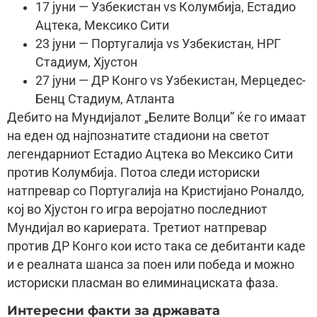
17 јуни — Узбекистан vs Колумбија, Естадио
Ацтека, Мексико Сити
23 јуни — Португалија vs Узбекистан, НРГ
Стадиум, Хјустон
27 јуни — ДР Конго vs Узбекистан, Мерцедес-
Бенц Стадиум, Атланта
Дебитo на Мундијалот „Белите Волци” ќе го имаат
на еден од најпознатите стадиони на светот
легендарниот Естадио Ацтека во Мексико Сити
против Колумбија. Потоа следи историски
натпревар со Португалија на Кристијано Роналдо,
кој во Хјустон го игра веројатно последниот
Мундијал во кариерата. Третиот натпревар
против ДР Конго кои исто така се дебитанти каде
и е реалната шанса за поен или победа и можно
историски пласман во елиминациската фаза.
Интересни факти за државата