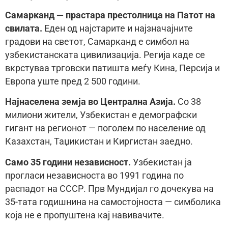
Самарканд — прастара престолница на Патот на
свилата.
Еден од најстарите и најзначајните
градови на светот, Самарканд е симбол на
узбекистанската цивилизација. Регија каде се
вкрстуваа трговски патишта меѓу Кина, Персија и
Европа уште пред 2 500 години.
Најнаселена земја во Централна Азија.
Со 38
милиони жители, Узбекистан е демографски
гигант на регионот — поголем по население од
Казахстан, Таџикистан и Киргистан заедно.
Само 35 години независност.
Узбекистан ја
прогласи независноста во 1991 година по
распадот на СССР. Прв Мундијал го дочекува на
35-тата годишнина на самостојноста — симболика
која не е пропуштена кај навивачите.