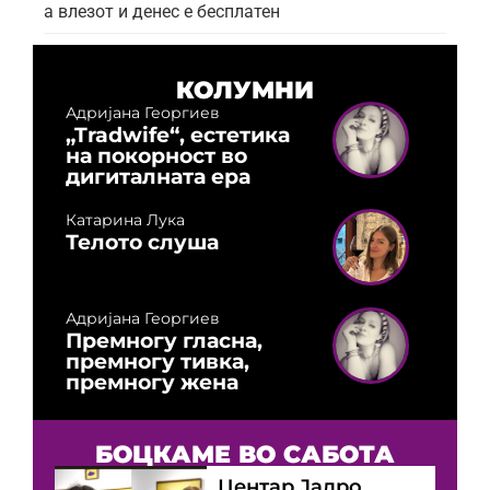
а влезот и денес е бесплатен
КОЛУМНИ
Адријана Георгиев
„Tradwife“, естетика
на покорност во
дигиталната ера
Катарина Лука
Телото слуша
Адријана Георгиев
Премногу гласна,
премногу тивка,
премногу жена
БОЦКАМЕ ВО САБОТА
Центар Јадро,