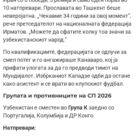
10 натпревари. Прославата во Ташкент беше
неверојатна. „Чекавме 34 години за овој момент”,
рече претседателот на националната федерација
Ирматов. „Можете да сфатите колку тоа значи за
узбекистанскиот народ.”
По квалификациите, федерацијата се одлучи за
смел потег и го ангажираше Канаваро, кој ја
прифати улогата за да го предводи тимот на
Мундијалот. Избрканиот Кападзе одби да остане
како асистент и се врати во клупскиот фудбал.
Групата и противниците на СП 2026
Узбекистан е сместен во
Група К
заедно со
Португалија, Колумбија и ДР Конго.
Натпревари: