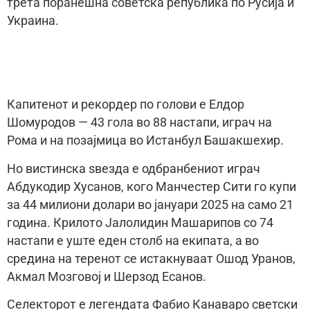
трета поранешна советска република по Русија и
Украина.
Капитенот и рекордер по голови е Елдор
Шомуродов — 43 гола во 88 настапи, играч на
Рома и на позајмица во Истанбул Башакшехир.
Но вистинска ѕвезда е одбранбениот играч
Абдукодир Хусанов, кого Манчестер Сити го купи
за 44 милиони долари во јануари 2025 на само 21
година. Крилото Јалолидин Машарипов со 74
настапи е уште еден столб на екипата, а во
средина на теренот се истакнуваат Ошод Уранов,
Акмал Мозговој и Шерзод Есанов.
Селекторот е легендата Фабио Канаваро светски