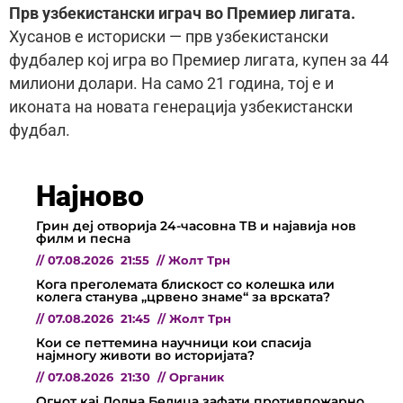
Прв узбекистански играч во Премиер лигата.
Хусанов е историски — прв узбекистански
фудбалер кој игра во Премиер лигата, купен за 44
милиони долари. На само 21 година, тој е и
иконата на новата генерација узбекистански
фудбал.
Најново
Грин деј отворија 24-часовна ТВ и најавија нов
филм и песна
//
07.08.2026
21:55
//
Жолт Трн
Кога преголемата блискост со колешка или
колега станува „црвено знаме“ за врската?
//
07.08.2026
21:45
//
Жолт Трн
Кои се петтемина научници кои спасија
најмногу животи во историјата?
//
07.08.2026
21:30
//
Органик
Огнот кај Долна Белица зафати противпожарно