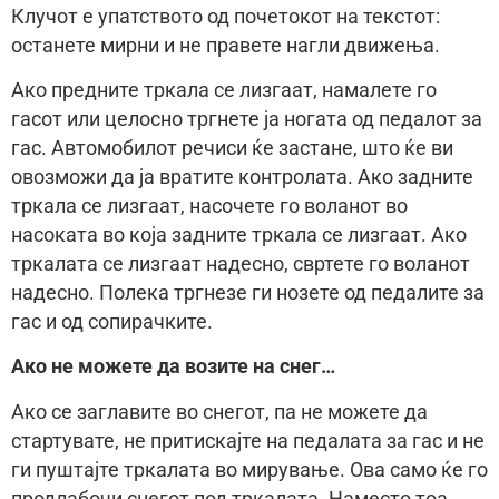
Клучот е упатството од почетокот на текстот:
останете мирни и не правете нагли движења.
Ако предните тркала се лизгаат, намалете го
гасот или целосно тргнете ја ногата од педалот за
гас. Автомобилот речиси ќе застане, што ќе ви
овозможи да ја вратите контролата. Ако задните
тркала се лизгаат, насочете го воланот во
насоката во која задните тркала се лизгаат. Ако
тркалата се лизгаат надесно, свртете го воланот
надесно. Полека тргнезе ги нозете од педалите за
гас и од сопирачките.
Ако не можете да возите на снег…
Ако се заглавите во снегот, па не можете да
стартувате, не притискајте на педалата за гас и не
ги пуштајте тркалата во мирување. Ова само ќе го
продлабочи снегот под тркалата. Наместо тоа,