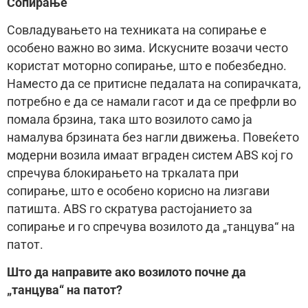
Сопирање
Совладувањето на техниката на сопирање е
особено важно во зима. Искусните возачи често
користат моторно сопирање, што е побезбедно.
Наместо да се притисне педалата на сопирачката,
потребно е да се намали гасот и да се префрли во
помала брзина, така што возилото само ја
намалува брзината без нагли движења. Повеќето
модерни возила имаат вграден систем ABS кој го
спречува блокирањето на тркалата при
сопирање, што е особено корисно на лизгави
патишта. ABS го скратува растојанието за
сопирање и го спречува возилото да „танцува“ на
патот.
Што да направите ако возилото почне да
„танцува“ на патот?