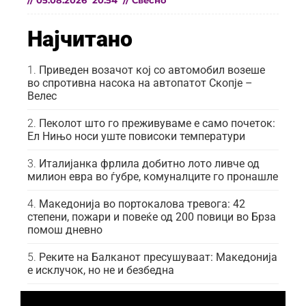
//
05.08.2026
20:54
//
Свесно
Најчитано
Приведен возачот кој со автомобил возеше
во спротивна насока на автопатот Скопје –
Велес
Пеколот што го преживуваме е само почеток:
Ел Нињо носи уште повисоки температури
Италијанка фрлила добитно лото ливче од
милион евра во ѓубре, комуналците го пронашле
Македонија во портокалова тревога: 42
степени, пожари и повеќе од 200 повици во Брза
помош дневно
Реките на Балканот пресушуваат: Македонија
е исклучок, но не и безбедна