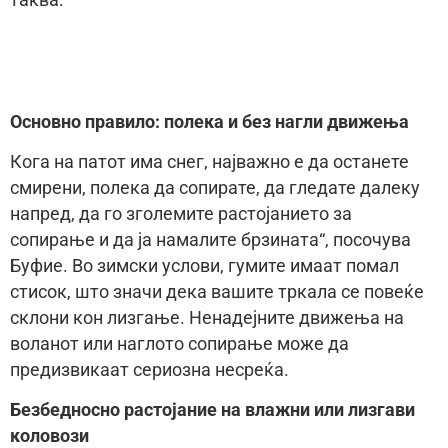
таква.
Основно правило: полека и без нагли движења
Кога на патот има снег, најважно е да останете
смирени, полека да сопирате, да гледате далеку
напред, да го зголемите растојанието за
сопирање и да ја намалите брзината“, посочува
Буфие. Во зимски услови, гумите имаат помал
стисок, што значи дека вашите тркала се повеќе
склони кон лизгање. Ненадејните движења на
воланот или наглото сопирање може да
предизвикаат сериозна несреќа.
Безбедносно растојание на влажни или лизгави
коловози