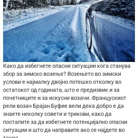
Како да избегнете опасни ситуации кога станува
збор за зимско возење? Возењето во зимски
услови е најмалку двојно потешко отколку во
остатокот од годината, што е предизвик и за
почетниците и за искусни возачи. Францускиот
рели возач Брајан Буфие вели дека добро е да
знаете неколку совети и трикови, како да
постапите за да избегнете потенцијално опасни
ситуации и што да направите ако се најдете во