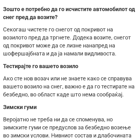
Зошто е потребно да го исчистите автомобилот од
снег пред да возите?
Секогаш чистете го снегот од покривот на
возилото пред да тргнете. Додека возите, снегот
од покривот може да се лизне нанапред на
шофершајбната и да ја намали видливоста.
Тестирајте го вашето возило
Ако сте нов возач или не знаете како се справува
вашето возило на снег, важно е да го тестирате на
безбедно, во област каде што нема сообраќај.
Зимски гуми
Веројатно не треба ни да се споменува, но
зимските гуми се предуслов за безбедно возење
во зимски услови. Нивниот состав и длабочината