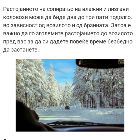
Растојанието на сопирање на влажни и лизгави
коловози може да биде два до три пати подолго,
во зависност од возилото и од брзината. Затоа е
важно да го зголемите растојанието до возилото
пред вас за да си дадете повеќе време безбедно
да застанете.