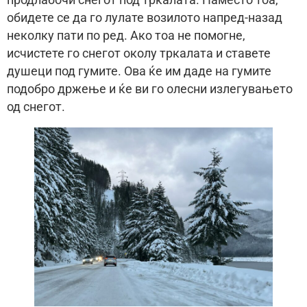
обидете се да го лулате возилото напред-назад
неколку пати по ред. Ако тоа не помогне,
исчистете го снегот околу тркалата и ставете
душеци под гумите. Ова ќе им даде на гумите
подобро држење и ќе ви го олесни излегувањето
од снегот.