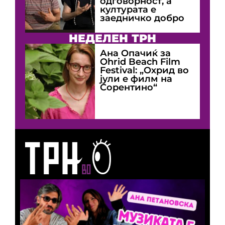
одговорност, а
културата е
заедничко добро
НЕДЕЛЕН ТРН
Ана Опачиќ за
Оhrid Beach Film
Festival: „Охрид во
јули е филм на
Сорентино“