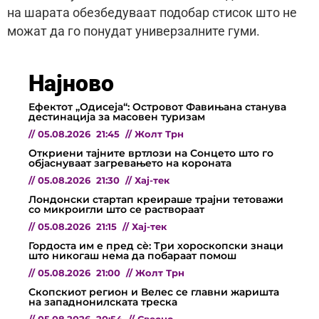
на шарата обезбедуваат подобар стисок што не
можат да го понудат универзалните гуми.
Најново
Ефектот „Одисеја“: Островот Фавињана станува
дестинација за масовен туризам
//
05.08.2026
21:45
//
Жолт Трн
Откриени тајните вртлози на Сонцето што го
објаснуваат загревањето на короната
//
05.08.2026
21:30
//
Хај-тек
Лондонски стартап креираше трајни тетоважи
со микроигли што се раствораат
//
05.08.2026
21:15
//
Хај-тек
Гордоста им е пред сѐ: Три хороскопски знаци
што никогаш нема да побараат помош
//
05.08.2026
21:00
//
Жолт Трн
Скопскиот регион и Велес се главни жаришта
на западнонилската треска