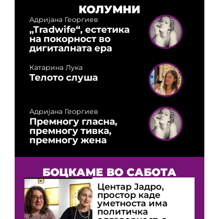
КОЛУМНИ
Адријана Георгиев
„Tradwife“, естетика
на покорност во
дигиталната ера
Катарина Лука
Телото слуша
Адријана Георгиев
Премногу гласна,
премногу тивка,
премногу жена
БОЦКАМЕ ВО САБОТА
Центар Јадро,
простор каде
уметноста има
политичка