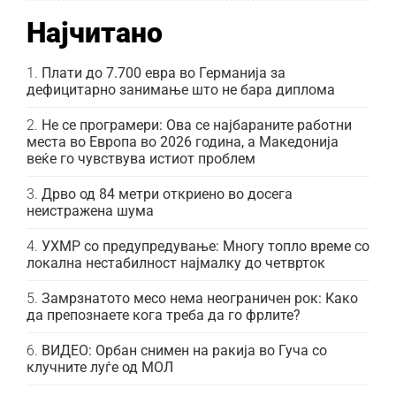
Најчитано
Плати до 7.700 евра во Германија за
дефицитарно занимање што не бара диплома
Не се програмери: Ова се најбараните работни
места во Европа во 2026 година, а Македонија
веќе го чувствува истиот проблем
Дрво од 84 метри откриено во досега
неистражена шума
УХМР со предупредување: Многу топло време со
локална нестабилност најмалку до четврток
Замрзнатото месо нема неограничен рок: Како
да препознаете кога треба да го фрлите?
ВИДЕО: Орбан снимен на ракија во Гуча со
клучните луѓе од МОЛ