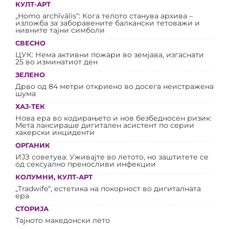
КУЛТ-АРТ
„Homo archīvālis“: Кога телото станува архива –
изложба за заборавените балкански тетоважи и
нивните тајни симболи
СВЕСНО
ЦУК: Нема активни пожари во земјава, изгаснати
25 во изминатиот ден
ЗЕЛЕНО
Дрво од 84 метри откриено во досега неистражена
шума
ХАЈ-ТЕК
Нова ера во кодирањето и нов безбедносен ризик:
Мета лансираше дигитален асистент по серии
хакерски инциденти
ОРГАНИК
ИЈЗ советува: Уживајте во летото, но заштитете се
од сексуално преносливи инфекции
КОЛУМНИ
,
КУЛТ-АРТ
„Tradwife“, естетика на покорност во дигиталната
ера
СТОРИЈА
Тајното македонски лето