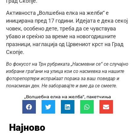
Град Скопје.
Активноста „Волшебна елка на желби“ е
иницирана пред 17 години. Идејата е дека секој
човек, особено дете, треба да се чувствува
убаво и среќно за време на новогодишните
празници, наглација од Црвениот крст на Град
Скопје.
Во фокусот на Трн рубриката „Насмевни се“ се случајно
избрани граѓани на улица кои со насмевка на нашите
фоторепортери испраќаат порака за ваш поведар и
понасмеан ден. Не заборавајте и вие да се смеете.
„Волшебна елка на желба“
,
пакетчиња
Најново