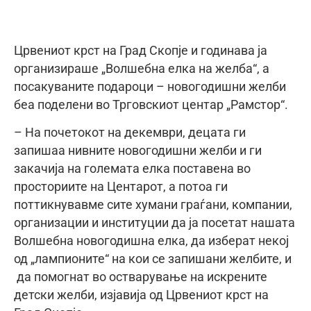
Црвениот крст на Град Скопје и годинава ја
организираше „Волшебна елка на желба“, а
посакуваните подароци – новогодишни желби
беа поделени во Трговскиот центар „Рамстор“.
– На почетокот на декември, децата ги
запишаа нивните новогодишни желби и ги
закачија на големата елка поставена во
просториите на Центарот, а потоа ги
поттикнувавме сите хумани граѓани, компании,
организации и институции да ја посетат нашата
Волшебна новогодишна елка, да изберат некој
од „лампионите“ на кои се запишани желбите, и
да помогнат во остварување на искрените
детски желби, изјавија од Црвениот крст на