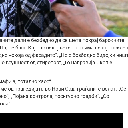
аните дали е безбедно да се шета покрај барокните
Па, не баш. Кај нас некој ветер ако има некој посилен
дне некоја од фасадите“, „Не е безбедно бидејќи ниш
но всушност од стиропор“, „Го направија Скопје
афија, тотално хаос“.
е од трагедијата во Нови Сад, граѓаните велат: „Се
но“, „Појака контрола, посигурно градби“, „Со
ола“.