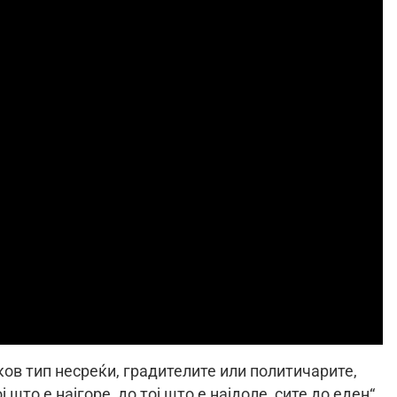
ков тип несреќи, градителите или политичарите,
што е најгоре, до тој што е најдоле, сите до еден“,