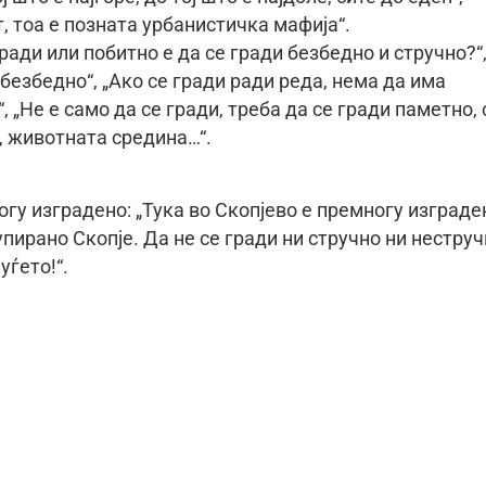
, тоа е позната урбанистичка мафија“.
ради или побитно е да се гради безбедно и стручно?“
е безбедно“, „Ако се гради ради реда, нема да има
 „Не е само да се гради, треба да се гради паметно, 
, животната средина…“.
гу изградено: „Тука во Скопјево е премногу изграде
пирано Скопје. Да не се гради ни стручно ни неструч
уѓето!“.