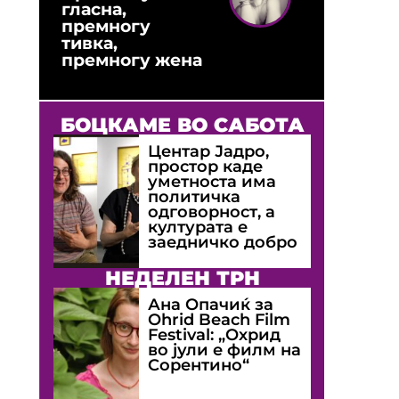
гласна,
премногу
тивка,
премногу жена
БОЦКАМЕ ВО САБОТА
Центар Јадро,
простор каде
уметноста има
политичка
одговорност, а
културата е
заедничко добро
НЕДЕЛЕН ТРН
Ана Опачиќ за
Оhrid Beach Film
Festival: „Охрид
во јули е филм на
Сорентино“