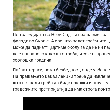
По трагедијата во Нови Сад, ги прашавме граѓ
фасади во Скопје. А еве што велат граѓаните: „
може да паднат“, „Вртиме околу за да не ни па
не е направено како што треба, и се е направе
зоолошка градина.
Паѓаат тераси, нема безбедност, овде урбана м
На прашањето какви лекции треба да извлечем
што се гради треба да биде плански и структур
градежните претпријатија да има строга контр