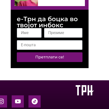
е-Трн да боцка во
твојот инбокс
Претплати се!