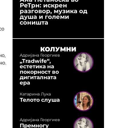
РеТрн: искрен
(Арханг
разговор, музика од
години
,
душа и големи
студио:
соништа
музика,
оловни
со
КОЛУМНИ
Адријана Георгиев
но,
„Tradwife“,
но.
естетика на
покорност во
дигиталната
ера
Катарина Лука
Телото слуша
Адријана Георгиев
Премногу