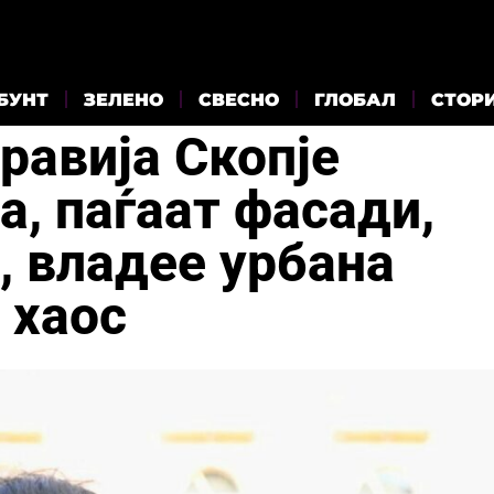
БУНТ
ЗЕЛЕНО
СВЕСНО
ГЛОБАЛ
СТОР
равија Скопје
, паѓаат фасади,
, владее урбана
 хаос