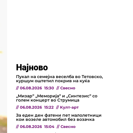
Најново
Пукал на семејна веселба во Тетовско,
куршум оштетил покрив на куќа
//
06.08.2026
15:30
//
Свесно
„Мизар“ „Меморија“ и „Синтезис“ со
голем концерт во Струмица
//
06.08.2026
15:22
//
Култ-арт
За еден ден фатени пет малолетници
кои возеле автомобил без возачка
//
06.08.2026
15:04
//
Свесно