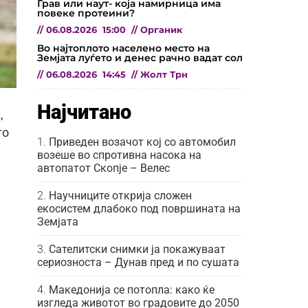
Грав или наут- која намирница има
повеке протеини?
//
06.08.2026
15:00
//
Органик
Во најтоплото населено место на
Земјата луѓето и денес рачно вадат сол
//
06.08.2026
14:45
//
Жолт Трн
Најчитано
,
то
Приведен возачот кој со автомобил
возеше во спротивна насока на
автопатот Скопје – Велес
Научниците открија сложен
екосистем длабоко под површината на
Земјата
Сателитски снимки ја покажуваат
сериозноста – Дунав пред и по сушата
Македонија се потопла: како ќе
изгледа животот во градовите до 2050