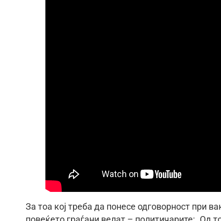
За тоа кој треба да понесе одговорност при ва
повеќето граѓани велат – политичарите: „Од тој 