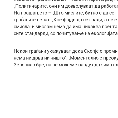
„Политичарите, они им дозволуваат да работат
На прашањето – „Што мислите, битно е да се г
граѓаните велат: „Кое фајде да се гради, а не 
смисла, и мислам нема да има никаква поента“,
сите стандарди, со почитување на екологијата
Некои граѓани укажуваат дека Скопје е премно
нема ни дрва ни ништо“, „Моментално е преоку
Зеленило бре, па не можеме ваздух да зимат л