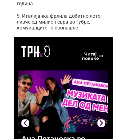
година
Италијанка фрлила добитно лото
ливче од милион евра во ѓубре,
комуналците го пронашле
Читај
повеќе
Ана Петаноска во
Ристо 