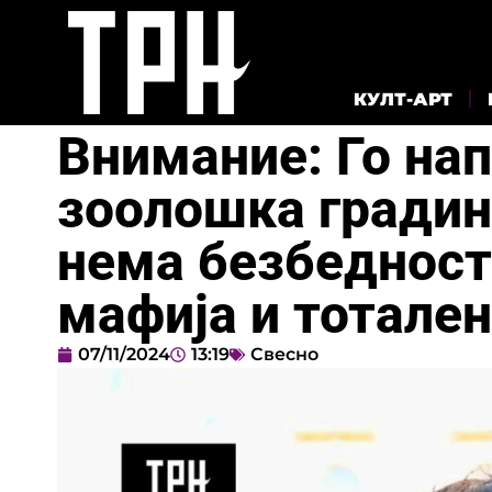
КУЛТ-АРТ
Внимание: Го нап
зоолошка градина
нема безбедност
мафија и тотален
07/11/2024
13:19
Свесно