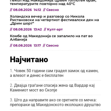
Пекол над Македонија: Црвен топлотен бран,
температурите повторно над 40°C
//
08.08.2026
14:12
//
Свесно
Холандска вечер и разговор со Никола
Ристановски на четвртиот фестивалски ден на
„Дрим шорт“
//
08.08.2026
13:42
//
Култ-арт
Комбе од Македонија се запалило на пат во
Албанија
//
08.08.2026
13:17
//
Свесно
Најчитано
Човек 50 години сам градел замок од камен,
а влезот и денес е бесплатен
Двајца граѓани спасија жена од Вардар кај
Камениот мост во Скопје
Што да направите ако се сретнете со мечка:
препораки од Македонското еколошко друштво