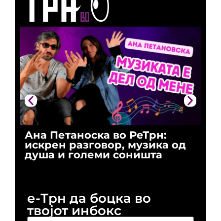
Ана Петаноска во РеТрн:
Ри
искрен разговор, музика од
го
душа и големи соништа
За
и 
е-Трн да боцка во
твојот инбокс