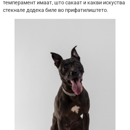
темперамент имаат, што сакаат и какви искуства
стекнале додека биле во прифатилиштето.