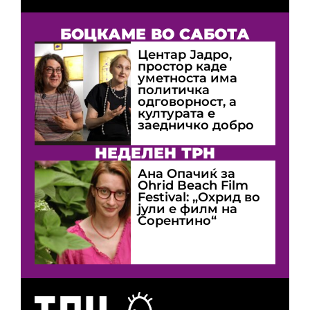
БОЦКАМЕ ВО САБОТА
Центар Јадро,
простор каде
уметноста има
политичка
одговорност, а
културата е
заедничко добро
НЕДЕЛЕН ТРН
Ана Опачиќ за
Оhrid Beach Film
Festival: „Охрид во
јули е филм на
Сорентино“