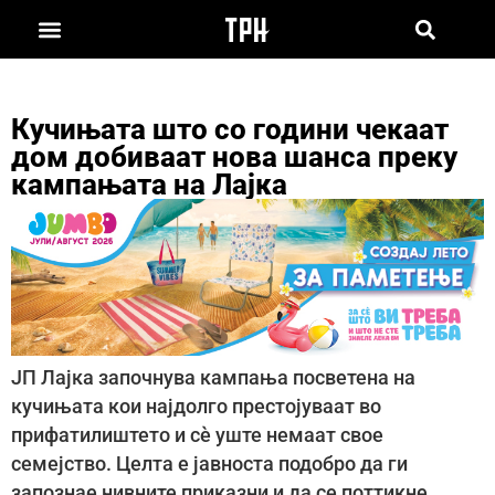
Кучињата што со години чекаат
дом добиваат нова шанса преку
кампањата на Лајка
ЈП Лајка започнува кампања посветена на
кучињата кои најдолго престојуваат во
прифатилиштето и сè уште немаат свое
семејство. Целта е јавноста подобро да ги
запознае нивните приказни и да се поттикне