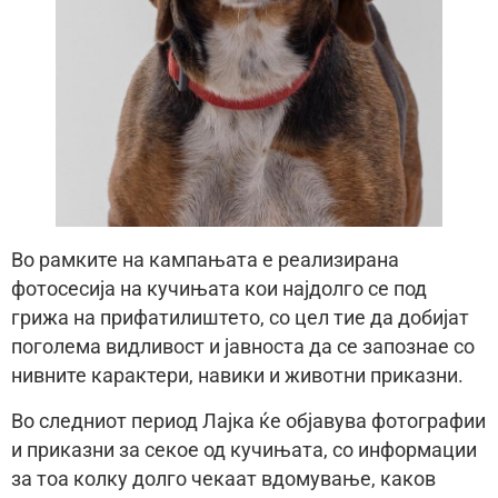
Во рамките на кампањата е реализирана
фотосесија на кучињата кои најдолго се под
грижа на прифатилиштето, со цел тие да добијат
поголема видливост и јавноста да се запознае со
нивните карактери, навики и животни приказни.
Во следниот период Лајка ќе објавува фотографии
и приказни за секое од кучињата, со информации
за тоа колку долго чекаат вдомување, каков