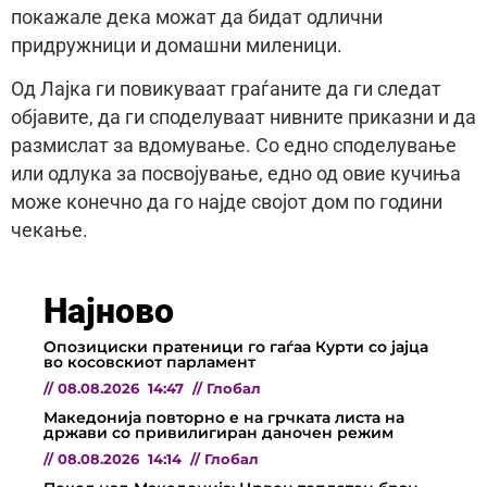
покажале дека можат да бидат одлични
придружници и домашни миленици.
Од Лајка ги повикуваат граѓаните да ги следат
објавите, да ги споделуваат нивните приказни и да
размислат за вдомување. Со едно споделување
или одлука за посвојување, едно од овие кучиња
може конечно да го најде својот дом по години
чекање.
Најново
Опозициски пратеници го гаѓаа Курти со јајца
во косовскиот парламент
//
08.08.2026
14:47
//
Глобал
Македонија повторно е на грчката листа на
држави со привилигиран даночен режим
//
08.08.2026
14:14
//
Глобал