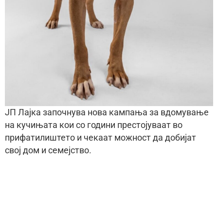
ЈП Лајка започнува нова кампања за вдомување
на кучињата кои со години престојуваат во
прифатилиштето и чекаат можност да добијат
свој дом и семејство.