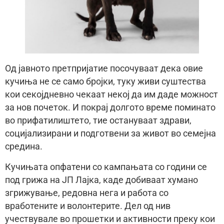
Од јавното претпријатие посочуваат дека овие
кучиња не се само бројки, туку живи суштества
кои секојдневно чекаат некој да им даде можност
за нов почеток. И покрај долгото време поминато
во прифатилиштето, тие остануваат здрави,
социјализирани и подготвени за живот во семејна
средина.
Кучињата опфатени со кампањата со години се
под грижа на ЈП Лајка, каде добиваат хумано
згрижување, редовна нега и работа со
вработените и волонтерите. Дел од нив
учествувале во прошетки и активности преку кои