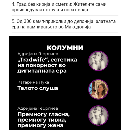
Град без кирија и сметки: Жителите сами
произведуваат струја и носат вода
Од 300 камп-приколки до депонија: златната
ера на кампирањето во Македонија
КОЛУМНИ
Адријана Георгиев
„Tradwife“, естетика
на покорност во
дигиталната ера
Катарина Лука
Телото слуша
Адријана Георгиев
Премногу гласна,
премногу тивка,
премногу жена