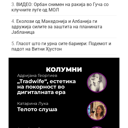
ВИДЕО: Орбан снимен на ракија во Гуча со
клучните луѓе од МОЛ
Еколози од Македонија и Албанија ги
здружија силите за заштита на планината
Јабланица
Гласот што ги урна сите бариери: Подемот и
падот на Витни Хјустон
КОЛУМНИ
Адријана Георгиев
„Tradwife“, естетика
на покорност во
дигиталната ера
Катарина Лука
Телото слуша