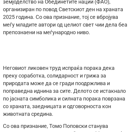
земјоделство на Обединетите нации (ФАО),
организиран по повод Светскиот ден на храната
2025 година. Со ова признание, тој се вбројува
меѓу младите автори од целиот свет чии дела беа
препознаени на меѓународно ниво.
Неговиот ликовен труд испраќа порака дека
преку соработка, солидарност и грижа за
природата може да се гради поодржлива и
поправедна иднина за сите. Делото се истакнало
по јасната симболика и силната порака поврзана
со храната, заедницата и одговорноста кон
животната средина.
Со ова признание, Томо Поповски станува