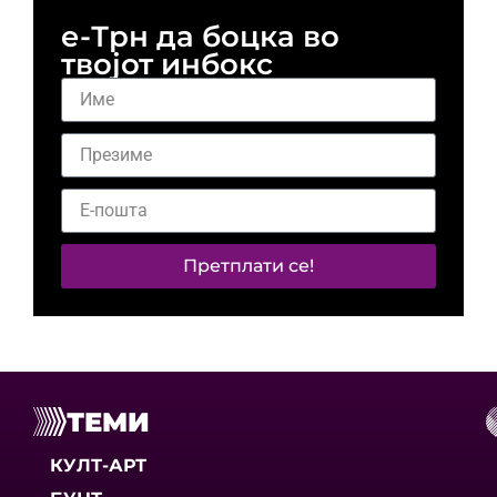
е-Трн да боцка во
твојот инбокс
Претплати се!
ТЕМИ
КУЛТ-АРТ