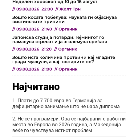
Неделен хороскоп од 10 до 16 август
//
09.08.2026
22:00
//
Жолт Трн
Зошто косата побелува: Науката ги објаснува
вистинските причини
//
09.08.2026
21:40
//
Органик
Јапонска студија потврди: Гејмингот го
намалува стресот и ја зголемува среќата
//
09.08.2026
21:20
//
Органик
Зошто иста количина протеини кај младите
гради мускули, а кај постарите не?
//
09.08.2026
21:00
//
Органик
Најчитано
Плати до 7.700 евра во Германија за
дефицитарно занимање што не бара диплома
Не се програмери: Ова се најбараните работни
места во Европа во 2026 година, а Македонија
веќе го чувствува истиот проблем