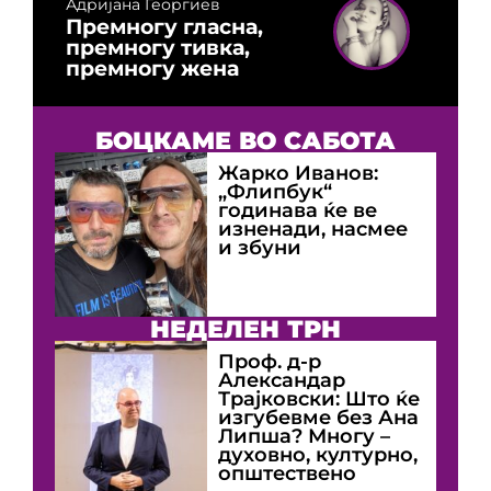
Адријана Георгиев
Премногу гласна,
премногу тивка,
премногу жена
БОЦКАМЕ ВО САБОТА
Жарко Иванов:
„Флипбук“
годинава ќе ве
изненади, насмее
и збуни
НЕДЕЛЕН ТРН
Проф. д-р
Александар
Трајковски: Што ќе
изгубевме без Ана
Липша? Многу –
духовно, културно,
општествено