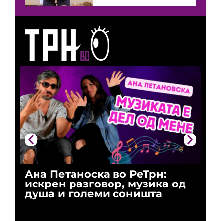
Ана Петаноска во РеТрн:
Ри
искрен разговор, музика од
го
душа и големи соништа
За
и 