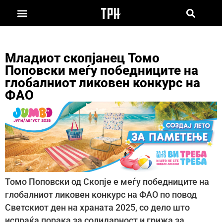
Младиот скопјанец Томо
Поповски меѓу победниците на
глобалниот ликовен конкурс на
ФАО
Томо Поповски од Скопје е меѓу победниците на
глобалниот ликовен конкурс на ФАО по повод
Светскиот ден на храната 2025, со дело што
испраќа порака за солидарност и грижа за