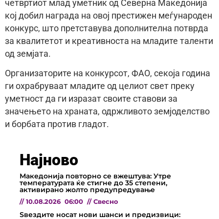
четвртиот млад уметник од Северна Македонија
кој добил награда на овој престижен меѓународен
конкурс, што претставува дополнителна потврда
за квалитетот и креативноста на младите таленти
од земјата.
Организаторите на конкурсот, ФАО, секоја година
ги охрабруваат младите од целиот свет преку
уметност да ги изразат своите ставови за
значењето на храната, одржливото земјоделство
и борбата против гладот.
Најново
Македонија повторно се вжештува: Утре
температурата ќе стигне до 35 степени,
активирано жолто предупредување
//
10.08.2026
06:00
//
Свесно
Ѕвездите носат нови шанси и предизвици: