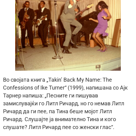
Во својата книга „Takin’ Back My Name: The
Confessions of Ike Turner“ (1999), напишана со Ајк
Тарнер напиша: „Песните ги пишував
замислувајќи го Литл Ричард, но го немав Литл
Ричард да ги пее, па Тина беше мојот Литл
Ричард. Слушајте ја внимателно Тина и кого
слушате? Литл Ричард пее со женски глас“.