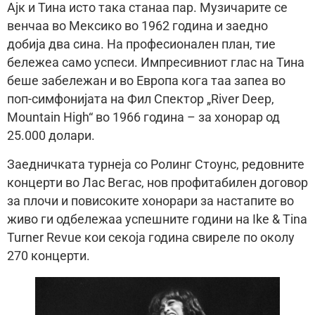
Ајк и Тина исто така станаа пар. Музичарите се
венчаа во Мексико во 1962 година и заедно
добија два сина. На професионален план, тие
бележеа само успеси. Импресивниот глас на Тина
беше забележан и во Европа кога таа запеа во
поп-симфонијата на Фил Спектор „River Deep,
Mountain High“ во 1966 година – за хонорар од
25.000 долари.
Заедничката турнеја со Ролинг Стоунс, редовните
концерти во Лас Вегас, нов профитабилен договор
за плочи и повисоките хонорари за настапите во
живо ги одбележаа успешните години на Ike & Tina
Turner Revue кои секоја година свиреле по околу
270 концерти.