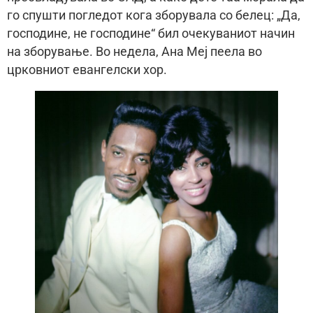
го спушти погледот кога зборувала со белец: „Да,
господине, не господине“ бил очекуваниот начин
на зборување. Во недела, Ана Меј пеела во
црковниот евангелски хор.