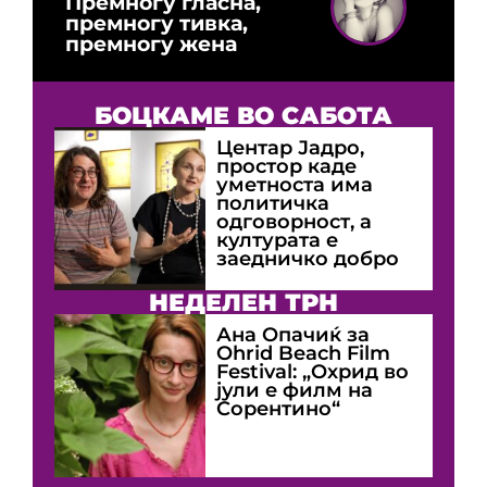
Премногу гласна,
премногу тивка,
премногу жена
БОЦКАМЕ ВО САБОТА
Центар Јадро,
простор каде
уметноста има
политичка
одговорност, а
културата е
заедничко добро
НЕДЕЛЕН ТРН
Ана Опачиќ за
Оhrid Beach Film
Festival: „Охрид во
јули е филм на
Сорентино“