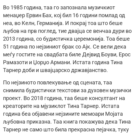
Во 1985 година, таа го запознала музичкиот
менаџер Ервин Бах, кој бил 16 години помлад од
неа, во Келн, Германија. И покрај тоа што беше
љубов на прв поглед, тие двајца се венчаа дури во
2013 година, со будистичка церемонија. Тоа беше
51 година по нејзиниот брак со Ајк. Се вели дека
меѓу гостите на свадбата биле Дејвид Боуви, Ерос
Рамазоти и Џорџо Армани. Истата година Тина
Тарнер доби и швајцарско државјанство.
По нејзиното повлекување од сцената, таа
снимила будистички текстови за духовен музички
проект. Во 2018 година, таа беше консултант на
креаторите на мјузиклот Тина Тарнер. Истата
година беа објавени нејзините мемоари Мојата
љубовна приказна. Таа книга покажува дека Тина
Тарнер не само што била прекрасна пејачка, туку