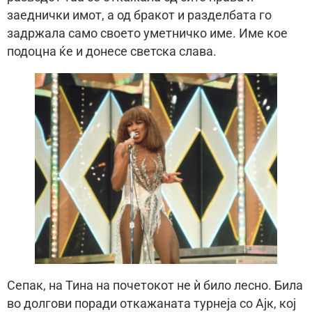
заеднички имот, а од бракот и разделбата го
задржала само своето уметничко име. Име кое
подоцна ќе и донесе светска слава.
Сепак, на Тина на почетокот не ѝ било лесно. Била
во долгови поради откажаната турнеја со Ајк, кој