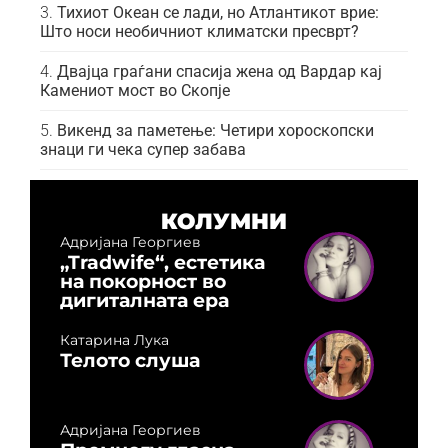
Тихиот Океан се лади, но Атлантикот врие:
Што носи необичниот климатски пресврт?
Двајца граѓани спасија жена од Вардар кај
Камениот мост во Скопје
Викенд за паметење: Четири хороскопски
знаци ги чека супер забава
КОЛУМНИ
Адријана Георгиев
„Tradwife“, естетика
на покорност во
дигиталната ера
Катарина Лука
Телото слуша
Адријана Георгиев