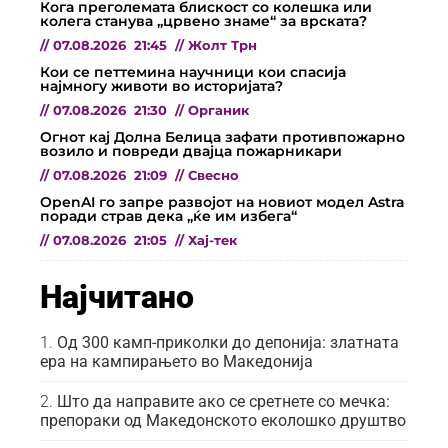
Кога преголемата блискост со колешка или
колега станува „црвено знаме“ за врската?
//
07.08.2026
21:45
//
Жолт Трн
Кои се петтемина научници кои спасија
најмногу животи во историјата?
//
07.08.2026
21:30
//
Органик
Огнот кај Долна Белица зафати противпожарно
возило и повреди двајца пожарникари
//
07.08.2026
21:09
//
Свесно
OpenAI го запре развојот на новиот модел Astra
поради страв дека „ќе им избега“
//
07.08.2026
21:05
//
Хај-тек
Најчитано
Од 300 камп-приколки до депонија: златната
ера на кампирањето во Македонија
Што да направите ако се сретнете со мечка:
препораки од Македонското еколошко друштво