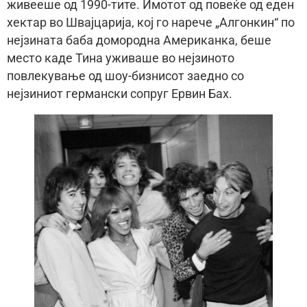
живееше од 1990-тите. Имотот од повеќе од еден
хектар во Швајцарија, кој го нарече „Алгонкин“ по
нејзината баба домородна Американка, беше
место каде Тина уживаше во нејзиното
повлекување од шоу-бизнисот заедно со
нејзиниот германски сопруг Ервин Бах.