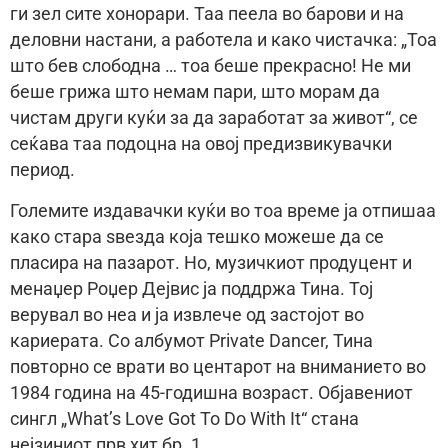
ги зел сите хонорари. Таа пеела во барови и на
деловни настани, а работела и како чистачка: „Тоа
што бев слободна … тоа беше прекрасно! Не ми
беше грижа што немам пари, што морам да
чистам други куќи за да заработат за живот“, се
сеќава таа подоцна на овој предизвикувачки
период.
Големите издавачки куќи во тоа време ја отпишаа
како стара ѕвезда која тешко можеше да се
пласира на пазарот. Но, музичкиот продуцент и
менаџер Роџер Дејвис ја поддржа Тина. Тој
верувал во неа и ја извлече од застојот во
кариерата. Со албумот Private Dancer, Тина
повторно се врати во центарот на вниманието во
1984 година на 45-годишна возраст. Објавениот
сингл „What’s Love Got To Do With It“ стана
нејзиниот прв хит бр. 1.