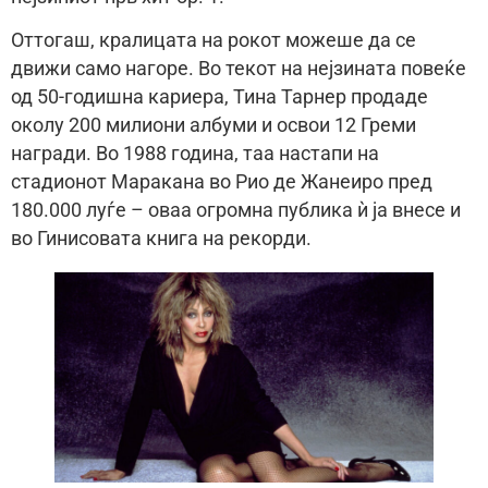
Оттогаш, кралицата на рокот можеше да се
движи само нагоре. Во текот на нејзината повеќе
од 50-годишна кариера, Тина Тарнер продаде
околу 200 милиони албуми и освои 12 Греми
награди. Во 1988 година, таа настапи на
стадионот Маракана во Рио де Жанеиро пред
180.000 луѓе – оваа огромна публика ѝ ја внесе и
во Гинисовата книга на рекорди.