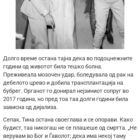
Долго време остана тајна дека во подоцнежните
години од животот била тешко болна.
Преживеала мозочен удар, боледувала од рак на
дебелото црево и добила трансплантација на
бубрег. Органот го донирал нејзиниот сопруг во
2017 година, но пред тоа таа долги години била
зависна од дијализа.
Сепак, Тина остана своеглава и се опорави. Како
будист, таа никогаш не се плашеше од смртта. „Не
верувам во Бог и Ѓаволот; дека има некој таму