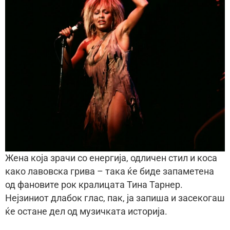
Жена која зрачи со енергија, одличен стил и коса
како лавовска грива – така ќе биде запаметена
од фановите рок кралицата Тина Тарнер.
Нејзиниот длабок глас, пак, ја запиша и засекогаш
ќе остане дел од музичката историја.