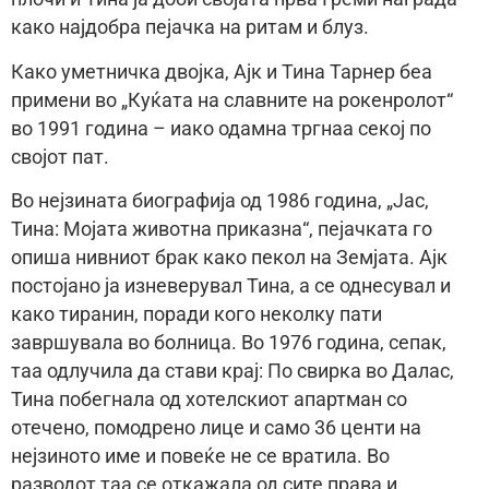
како најдобра пејачка на ритам и блуз.
Како уметничка двојка, Ајк и Тина Тарнер беа
примени во „Куќата на славните на рокенролот“
во 1991 година – иако одамна тргнаа секој по
својот пат.
Во нејзината биографија од 1986 година, „Јас,
Тина: Мојата животна приказна“, пејачката го
опиша нивниот брак како пекол на Земјата. Ајк
постојано ја изневерувал Тина, а се однесувал и
како тиранин, поради кого неколку пати
завршувала во болница. Во 1976 година, сепак,
таа одлучила да стави крај: По свирка во Далас,
Тина побегнала од хотелскиот апартман со
отечено, помодрено лице и само 36 центи на
нејзиното име и повеќе не се вратила. Во
разводот таа се откажала од сите права и