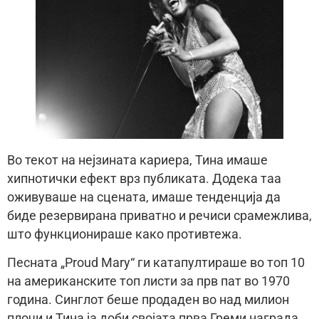
Во текот на нејзината кариера, Тина имаше
хипнотички ефект врз публиката. Додека таа
оживуваше на сцената, имаше тенденција да
биде резервирана приватно и речиси срамежлива,
што функционираше како противтежа.
Песната „Proud Mary“ ги катапултираше во топ 10
на американските топ листи за прв пат во 1970
година. Синглот беше продаден во над милион
плочи и Тина ја доби својата прва Греми награда