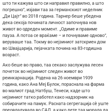
што ти кажува што си направил правилно, а што
погрешно“, изјави таа за германскиот неделник
„Ди Цајт“ во 2018 година. Тарнер беше убедена
дека секоја почината личност започнува нов
живот во одреден момент. „Одиме и правиме
пауза. А потоа се враќаме – и почнуваме одново“,
веруваше таа. Токму во нејзиниот затскриен дом
во Швајцарија, пејачката почина на 83-годишна
возраст.
Ако беше во право, таа секако заслужува лесен
почеток во нејзиниот следен живот во
реинкарнација. Родена на 26 ноември 1939
година, како Ана Меј Булок, пораснала на фарма
во малиот град Натбуш, Тенеси, каде што
нејзиниот татко работел како надзорник на
собирачите на памук. Расната сегрегација сè уште
преовладувала во САД, а како дете таа морала да