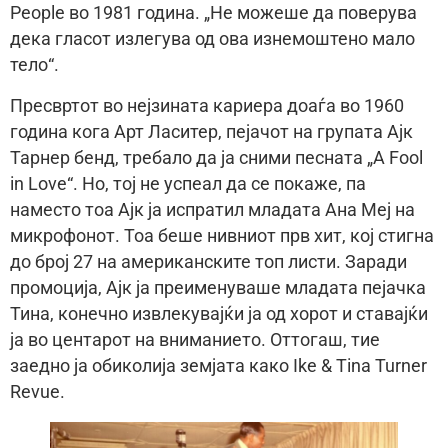
People во 1981 година. „Не можеше да поверува
дека гласот излегува од ова изнемоштено мало
тело“.
Пресвртот во нејзината кариера доаѓа во 1960
година кога Арт Ласитер, пејачот на групата Ајк
Тарнер бенд, требало да ја сними песната „A Fool
in Love“. Но, тој не успеал да се покаже, па
наместо тоа Ајк ја испратил младата Ана Меј на
микрофонот. Тоа беше нивниот прв хит, кој стигна
до број 27 на американските топ листи. Заради
промоција, Ајк ја преименуваше младата пејачка
Тина, конечно извлекувајќи ја од хорот и ставајќи
ја во центарот на вниманието. Оттогаш, тие
заедно ја обиколија земјата како Ike & Tina Turner
Revue.