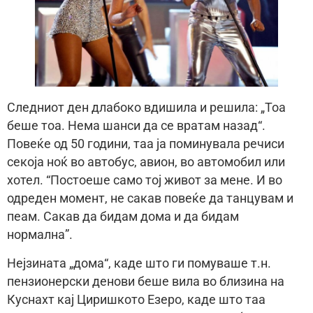
Следниот ден длабоко вдишила и решила: „Тоа
беше тоа. Нема шанси да се вратам назад“.
Повеќе од 50 години, таа ја поминувала речиси
секоја ноќ во автобус, авион, во автомобил или
хотел. “Постоеше само тој живот за мене. И во
одреден момент, не сакав повеќе да танцувам и
пеам. Сакав да бидам дома и да бидам
нормална”.
Нејзината „дома“, каде што ги помуваше т.н.
пензионерски денови беше вила во близина на
Куснахт кај Циришкото Езеро, каде што таа