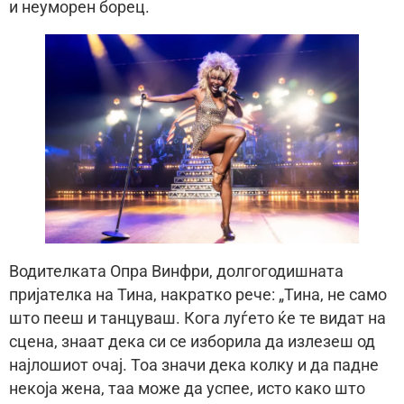
и неуморен борец.
Водителката Опра Винфри, долгогодишната
пријателка на Тина, накратко рече: „Тина, не само
што пееш и танцуваш. Кога луѓето ќе те видат на
сцена, знаат дека си се изборила да излезеш од
најлошиот очај. Тоа значи дека колку и да падне
некоја жена, таа може да успее, исто како што