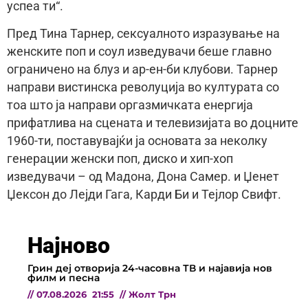
успеа ти“.
Пред Тина Тарнер, сексуалното изразување на
женските поп и соул изведувачи беше главно
ограничено на блуз и ар-ен-би клубови. Тарнер
направи вистинска револуција во културата со
тоа што ја направи оргазмичката енергија
прифатлива на сцената и телевизијата во доцните
1960-ти, поставувајќи ја основата за неколку
генерации женски поп, диско и хип-хоп
изведувачи – од Мадона, Дона Самер. и Џенет
Џексон до Лејди Гага, Карди Би и Тејлор Свифт.
Најново
Грин деј отворија 24-часовна ТВ и најавија нов
филм и песна
//
07.08.2026
21:55
//
Жолт Трн