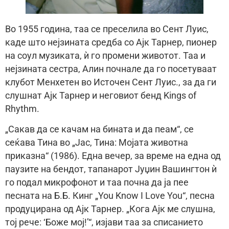
Во 1955 година, таа се преселила во Сент Луис,
каде што нејзината средба со Ајк Тарнер, пионер
на соул музиката, ѝ го промени животот. Таа и
нејзината сестра, Алин почнале да го посетуваат
клубот Менхетен во Источен Сент Луис., за да ги
слушнат Ајк Тарнер и неговиот бенд Kings of
Rhythm.
„Сакав да се качам на бината и да пеам“, се
сеќава Тина во „Јас, Тина: Мојата животна
приказна“ (1986). Една вечер, за време на една од
паузите на бендот, тапанарот Јуџин Вашингтон ѝ
го подал микрофонот и таа почна да ја пее
песната на Б.Б. Кинг „You Know I Love You“, песна
продуцирана од Ајк Тарнер. „Кога Ајк ме слушна,
тој рече: ‘Боже мој!’“, изјави таа за списанието