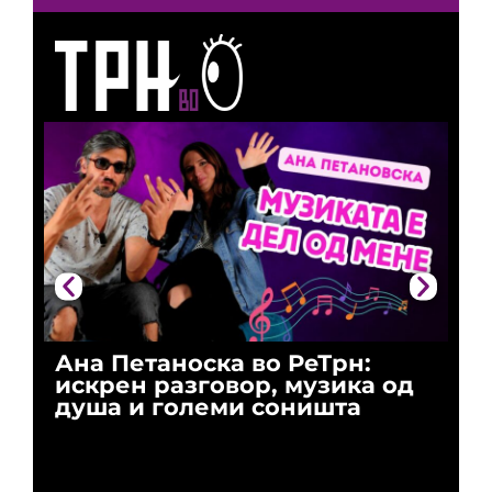
Ана Петаноска во РеТрн:
Ри
искрен разговор, музика од
го
душа и големи соништа
За
и 