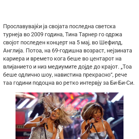
Прославувајќи ја својата последна светска
турнеја во 2009 година, Тина Тарнер го одржа
својот последен концерт на 5 мај, во Шефилд,
Англија. Потоа, на 69-годишна возраст, нејзината
кариера и времето кога беше во центарот на
влијанието и низ медиумите дојде до крајот. „Тоа
беше одлично шоу, навистина прекрасно“, рече
таа години подоцна во ретко интервју за Би-Би-Си.