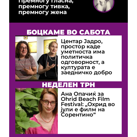
Премногу гласна,
премногу тивка,
премногу жена
БОЦКАМЕ ВО САБОТА
Центар Јадро,
простор каде
уметноста има
политичка
одговорност, а
културата е
заедничко добро
НЕДЕЛЕН ТРН
Ана Опачиќ за
Оhrid Beach Film
Festival: „Охрид во
јули е филм на
Сорентино“