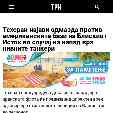
Техеран најави одмазда против
американските бази на Блискиот
Исток во случај на напад врз
нивните танкери
Техеран предупредува дека секој напад врз
иранската флота ќе предизвика директен воен
одговор врз стратешките позиции на Вашингтон
во регионот.