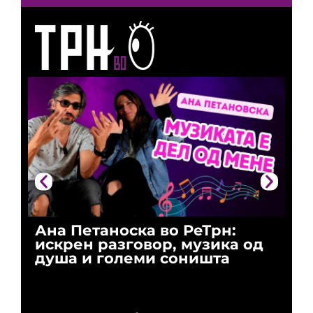
Ана Петаноска во РеТрн:
Ри
искрен разговор, музика од
го
душа и големи соништа
За
и 