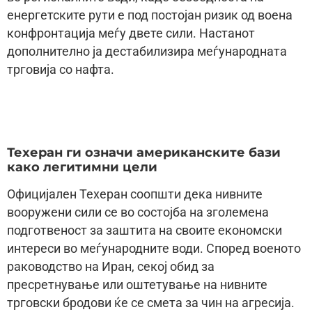
енергетските рути е под постојан ризик од воена
конфронтација меѓу двете сили. Настанот
дополнително ја дестабилизира меѓународната
трговија со нафта.
Техеран ги означи американските бази
како легитимни цели
Официјален Техеран соопшти дека нивните
вооружени сили се во состојба на зголемена
подготвеност за заштита на своите економски
интереси во меѓународните води. Според военото
раководство на Иран, секој обид за
пресретнување или оштетување на нивните
трговски бродови ќе се смета за чин на агресија.