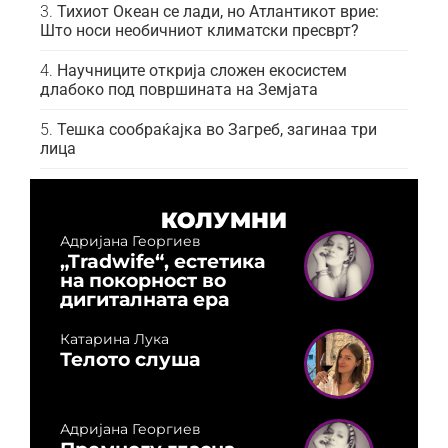
Тихиот Океан се лади, но Атлантикот врие:
Што носи необичниот климатски пресврт?
Научниците открија сложен екосистем
длабоко под површината на Земјата
Тешка сообраќајка во Загреб, загинаа три
лица
КОЛУМНИ
Адријана Георгиев
„Tradwife“, естетика
на покорност во
дигиталната ера
Катарина Лука
Телото слуша
Адријана Георгиев