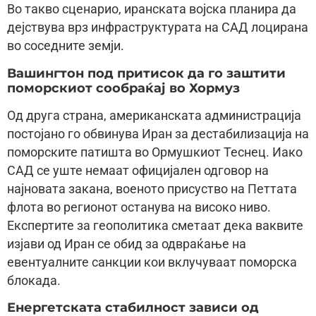
Во такво сценарио, иранската војска планира да
дејствува врз инфраструктурата на САД лоцирана
во соседните земји.
Вашингтон под притисок да го заштити
поморскиот сообраќај во Хормуз
Од друга страна, американската администрација
постојано го обвинува Иран за дестабилизација на
поморските патишта во Ормушкиот Теснец. Иако
САД се уште немаат официјален одговор на
најновата закана, военото присуство на Петтата
флота во регионот останува на високо ниво.
Експертите за геополитика сметаат дека ваквите
изјави од Иран се обид за одвраќање на
евентуалните санкции кои вклучуваат поморска
блокада.
Енергетската стабилност зависи од