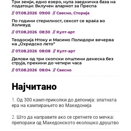
Три земји, едно езеро, нула заедничка база на
податоци: Вклучен алармот за Преспа
//
07.08.2026
09:00
//
Свесно
,
Сторија
По години стерилност, сексот се враќа во
Холивуд
//
07.08.2026
08:30
//
Култ-арт
Теодосија Нтоку и Масимо Полидори вечерва
на „Охридско лето“
//
07.08.2026
08:08
//
Култ-арт
Делови од три скопски општини денеска без
струја, прекини до четири часа
//
07.08.2026
08:04
//
Свесно
Најчитано
Од 300 камп-приколки до депонија: златната
ера на кампирањето во Македонија
Што да направите ако се сретнете со мечка:
препораки од Македонското еколошко друштво