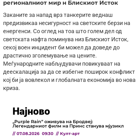
регионалниот мир н Блискиот Исток
Заканите за напад врз танкерите веднаш
предизвикаа несигурност на светските берзи на
енергенси. Со оглед на тоа што голем дел од
светската нафта поминува низ Блискиот Исток,
секој воен инцидент би можел да доведе до
драстично зголемување на цените.
Меѓународните набљудувачи повикуваат на
деескалација за да се избегне поширок конфликт
кој би ја вовлекол и глобалната економија во нова
криза.
Најново
„Purple Rain“ оживува на Бродвеј:
Легендарниот филм на Принс станува мјузикл
//
07.08.2026
09:30
//
Култ-арт