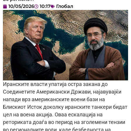
10/05/2026
10:17
Глобал
Иранските власти упатија остра закана до
Соединетите Американски Држави, најавувајќи
напади врз американските воени бази на
Блискиот Исток доколку иранските танкери бидат
цел на воена акција. Оваа ескалација на
реториката доаѓа во период на зголемени тензии
во регионалните води, каде безбедноста на