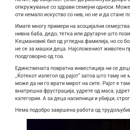
опкружување со здрави семејни односи. Може 
оти немало искуство со нив, но не и да стане 
Имате многу примери на асоцијални семејства 
нивна баба, дедо, тетка или другарче што пози
Кецмановиќ бил од угледна фамилија, но со бо
не се за машки деца. Најсложениот животен п
поодговорно од тоа.
Единствената повратна инвестиција ни се децат
,,Ќотекот излегол од рајот” затоа што таму не
може да ни го врати мирот на сите. Рајот е та
внатрешна фрустрација, удрете од маса, удрете
категории. А за деца насилници и убијци, стро
Нема подобро завршена работа од трудољубив