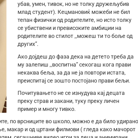
убав, умен, тивок, но не толку дружељубив
млад студент). Кецмановиќ можеби не бил
тепан физички од родителите, но исто толку
се убиствени и превисоките амбиции на
родителите во стилот ,,можеш ти то боље од
других”.
Ако дојдеш до фаза дека на детето треба да
му залепиш ,,воспитна” секогаш кога прави
некаква беља, за да не ја повтори истата,
преиспитај се зошто постојано прави бељи.
Почитувањето не се изнудува кај децата
преку страв и закани, туку преку личен
пример и многу тивко.
ите, по врсниците во школо, можно е да било удирано
е, макар и од цртани филмови ( гледа како мачорот
атем, сегашниве видео игри за деца и анимирани