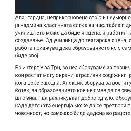
Авангардна, неприкосновено своја и неуморно
ја надмина класичната слика за час, табла и д
училиштето може да биде и сцена, и работилни
создавање. Од училница до театарска сцена, о
работа покажува дека образованието не е сам
биде свој.
Во интервју за Трн, со неа зборуваме за врсни
кои растат меѓу екрани, агресивни содржини, 
кога веќе е доцна. Алексиќ зборува за воспит
ќотек, за образованието кое не смее да се све
што знаат да разликуваат добро од зло. Збору
каде детската енергија може да се претвори во
човечност, но само ако биде дадена во рацете