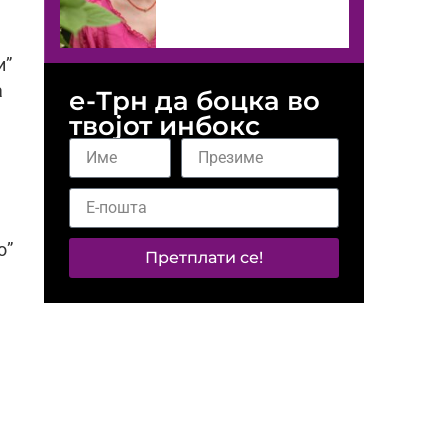
и”
а
е-Трн да боцка во
твојот инбокс
о”
Претплати се!