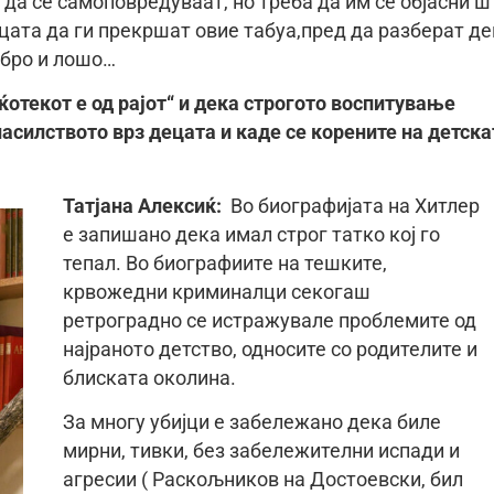
 да се самоповредуваат, но треба да им се објасни ш
ецата да ги прекршат овие табуа,пред да разберат д
обро и лошо…
„ќотекот е од рајот“ и дека строгото воспитување
асилството врз децата и каде се корените на детска
Татјана Алексиќ:
Во биографијата на Хитлер
е запишано дека имал строг татко кој го
тепал. Во биографиите на тешките,
крвожедни криминалци секогаш
ретроградно се истражувале проблемите од
најраното детство, односите со родителите и
блиската околина.
За многу убијци е забележано дека биле
мирни, тивки, без забележителни испади и
агресии ( Раскољников на Достоевски, бил