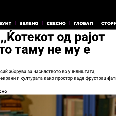
БУНТ
ЗЕЛЕНО
СВЕСНО
ГЛОБАЛ
СТОР
,,Ќотекот од рајот
то таму не му е
ксиќ зборува за насилството во училиштата,
 екрани и културата како простор каде фрустрацијат
сно