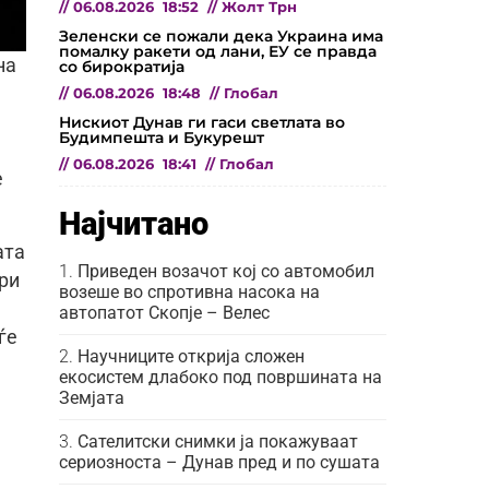
//
06.08.2026
18:52
//
Жолт Трн
Зеленски се пожали дека Украина има
помалку ракети од лани, ЕУ се правда
на
со бирократија
//
06.08.2026
18:48
//
Глобал
Нискиот Дунав ги гаси светлата во
Будимпешта и Букурешт
//
06.08.2026
18:41
//
Глобал
е
Најчитано
ата
Приведен возачот кој со автомобил
ури
возеше во спротивна насока на
автопатот Скопје – Велес
ѓе
Научниците открија сложен
екосистем длабоко под површината на
Земјата
Сателитски снимки ја покажуваат
сериозноста – Дунав пред и по сушата