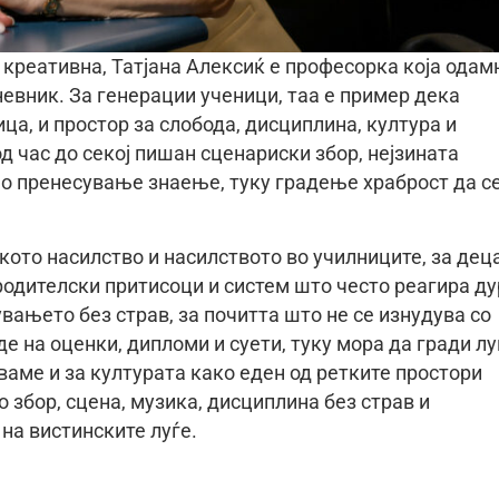
 креативна, Татјана Алексиќ е професорка која одам
невник. За генерации ученици, таа е пример дека
ца, и простор за слобода, дисциплина, култура и
д час до секој пишан сценариски збор, нејзината
о пренесување знаење, туку градење храброст да с
чкото насилство и насилството во училниците, за дец
родителски притисоци и систем што често реагира д
увањето без страв, за почитта што не се изнудува со
де на оценки, дипломи и суети, туку мора да гради лу
ваме и за културата како еден од ретките простори
 збор, сцена, музика, дисциплина без страв и
 на вистинските луѓе.