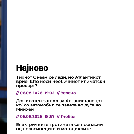
Најново
Тихиот Океан се лади, но Атлантикот
врие: Што носи необичниот климатски
пресврт?
//
06.08.2026
19:02
//
Зелено
Доживотен затвор за Авганистанецот
кој со автомобил се залета во луѓе во
Минхен
//
06.08.2026
18:57
//
Глобал
Електричните тротинети се поопасни
од велосипедите и мотоциклите