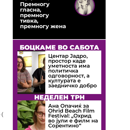
Премногу
гласна,
премногу
тивка,
премногу жена
БОЦКАМЕ ВО САБОТА
Центар Јадро,
простор каде
уметноста има
политичка
одговорност, а
културата е
заедничко добро
НЕДЕЛЕН ТРН
Ана Опачиќ за
Оhrid Beach Film
 (
Festival: „Охрид
во јули е филм на
Сорентино“