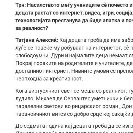
Трн: Насилството меѓу учениците сè почесто и
децата растат со интернет, видеа, игри, социј
технологијата престанува да биде алатка и по
за реалност?
Татјана Алексиќ:
Кај децата треба да има заб
луѓе се повеќе му робуваат на интернетот, сѐ 
слободоумни. Дури и најмалите деца немаат с
Покрај пораките на родителите и учителите, 
достапниот интернет. Нивните умови се препол
неопходна за креативност.
Кога виртуелниот свет се меша со реалниот, г
лудило. Михаел де Сервантес уметнички и бел
паралелни светови во рицарскиот роман ,,Дон
параноичниот витез со добро срце кој сакајќи
До седмата година кај децата треба да се изгр