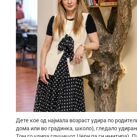
Дете кое од најмала возраст удира по родител
дома или во градинка, школо), гледало удирањ
Том го удира глушецот Џери па ги имитира). П