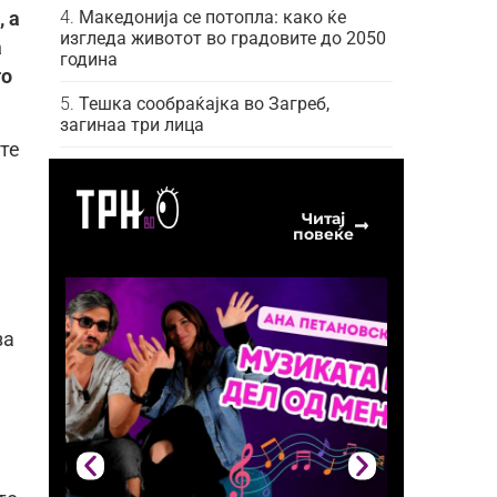
Македонија се потопла: како ќе
, a
изгледа животот во градовите до 2050
а
година
то
Тешка сообраќајка во Загреб,
загинаа три лица
те
Читај
повеќе
за