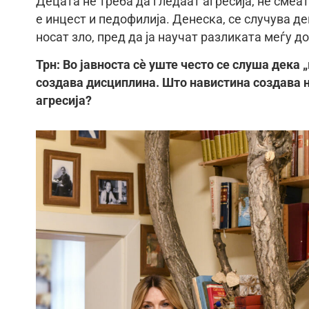
Децата не треба да гледаат агресија, не смеат
е инцест и педофилија. Денеска, се случува д
носат зло, пред да ја научат разликата меѓу д
Трн: Во јавноста сè уште често се слуша дека 
создава дисциплина. Што навистина создава н
агресија?