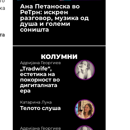
то
Ана Петаноска во
Ристо 
ека
РеТрн: искрен
(Арханг
разговор, музика од
години
душа и големи
студио:
соништа
музика,
оловни
та
КОЛУМНИ
Адријана Георгиев
„Tradwife“,
естетика на
покорност во
дигиталната
ера
Катарина Лука
Телото слуша
Адријана Георгиев