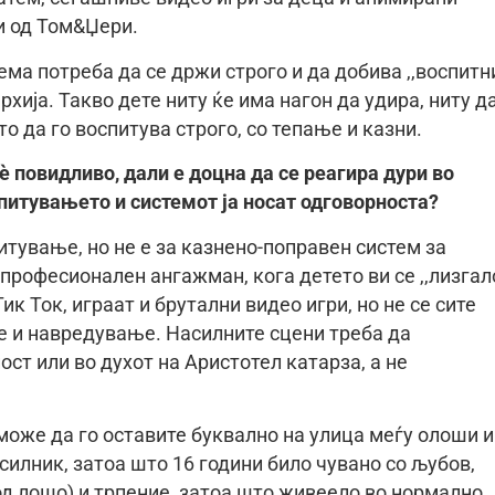
и од Том&Џери.
ма потреба да се држи строго и да добива ,,воспитн
рхија. Такво дете ниту ќе има нагон да удира, ниту д
о да го воспитува строго, со тепање и казни.
è повидливо, дали е доцна да се реагира дури во
спитувањето и системот ја носат одговорноста?
итување, но не е за казнено-поправен систем за
професионален ангажман, кога детето ви се ,,лизгал
ик Ток, играат и брутални видео игри, но не се сите
е и навредување. Насилните сцени треба да
ст или во духот на Аристотел катарза, а не
може да го оставите буквално на улица меѓу олоши и
силник, затоа што 16 години било чувано со љубов,
од лошо) и трпение, затоа што живеело во нормално