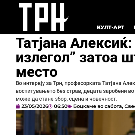
КУЛТ-АРТ
Татјана Алексиќ: 
излегол” затоа ш
место
Во интервју за Трн, професорката Татјана Але
воспитувањето без страв, децата заробени во
може да стане збор, сцена и човечност.
23/05/2026
06:50
Боцкаме во сабота
,
Све