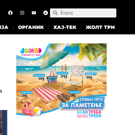
ИЈА
ОРГАНИК
ХАЈ-ТЕК
ЖОЛТ ТРН
а