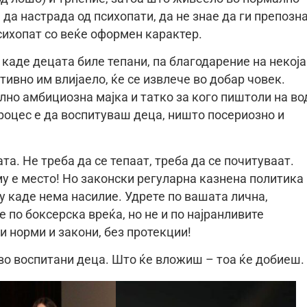
да настрада од психопати, да не знае да ги препозн
психопат со веќе оформен карактер.
каде децата биле тепани, па благодарение на некоја
тивно им влијаело, ќе се извлече во добар човек.
лно амбициозна мајка и татко за кого пиштоли на во
роцес е да воспитуваш деца, ништо посериозно и
а. Не треба да се тепаат, треба да се почитуваат.
 му е место! Но законски регуларна казнена политика
му каде нема насилие. Удрете по вашата лична,
 по боксерска вреќа, но не и по најранливите
ги норми и закони, без протекции!
о воспитани деца. Што ќе вложиш – тоа ќе добиеш.