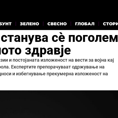
БУНТ
ЗЕЛЕНО
СВЕСНО
ГЛОБАЛ
СТОР
 станува сè поголе
ото здравје
ии и постојаната изложеност на вести за војна кај
трола. Експертите препорачуваат одржување на
односи и избегнување прекумерна изложеност на