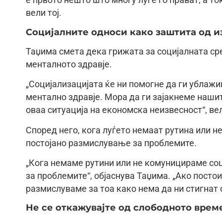
е првото нешто што многу луѓе го прават, а т
вели тој.
Социјалните односи како заштита од и
Таџима смета дека грижата за социјалната ср
менталното здравје.
„Социјализацијата ќе ни помогне да ги ублаж
ментално здравје. Мора да ги зајакнеме нашит
оваа ситуација на економска неизвесност“, вел
Според него, кога луѓето немаат рутина или н
постојано размислување за проблемите.
„Кога немаме рутини или не комуницираме соц
за проблемите“, објаснува Таџима. „Ако постои
размислуваме за тоа како нема да ни стигнат 
Не се откажувајте од слободното врем