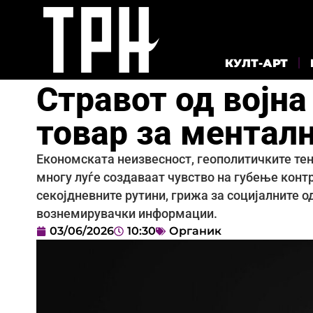
КУЛТ-АРТ
Стравот од војна
товар за менталн
Економската неизвесност, геополитичките тенз
многу луѓе создаваат чувство на губење кон
секојдневните рутини, грижа за социјалните 
вознемирувачки информации.
03/06/2026
10:30
Органик