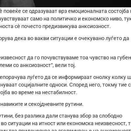
è повеќе се одразуваат врз емоционалната состојба 
 чувствуваат само на политичко и економско ниво, ту
сноста сè почесто предизвикува анксиозност.
орува дека во вакви ситуации е очекувано луѓето да
еизвесност да го почувствуваме тоа чувство на губе
еми со анксиозност“, вели тој.
репорачува луѓето да се информираат онолку колку 
акнуваат социјалните односи. Според него, токму тие 
ојба во време на нестабилност.
навиките и секојдневните рутини.
тини, без разлика дали станува збор за слободно
, во ситуации на итност или економска неизвесност, 