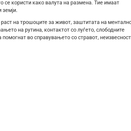
о се користи како валута на размена. Тие имаат
 земји.
 раст на трошоците за живот, заштитата на менталн
ањето на рутина, контактот со луѓето, слободните
а помогнат во справувањето со стравот, неизвесност