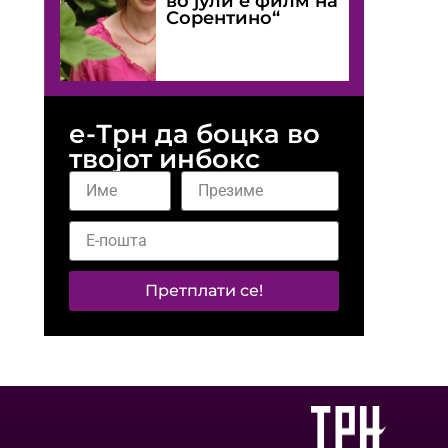
во јули е филм на
Сорентино“
е-Трн да боцка во
твојот инбокс
Претплати се!