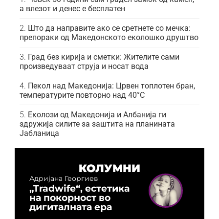
а влезот и денес е бесплатен
Што да направите ако се сретнете со мечка:
препораки од Македонското еколошко друштво
Град без кирија и сметки: Жителите сами
произведуваат струја и носат вода
Пекол над Македонија: Црвен топлотен бран,
температурите повторно над 40°C
Еколози од Македонија и Албанија ги
здружија силите за заштита на планината
Јабланица
КОЛУМНИ
Адријана Георгиев
„Tradwife“, естетика
на покорност во
дигиталната ера