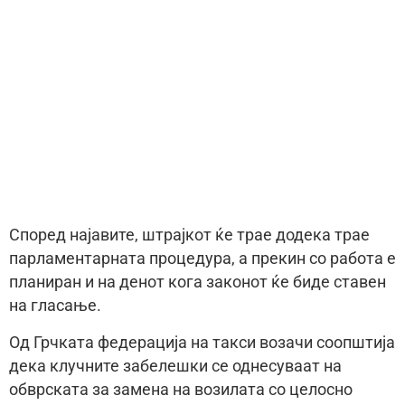
Според најавите, штрајкот ќе трае додека трае
парламентарната процедура, а прекин со работа е
планиран и на денот кога законот ќе биде ставен
на гласање.
Од Грчката федерација на такси возачи соопштија
дека клучните забелешки се однесуваат на
обврската за замена на возилата со целосно