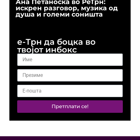
Ана Петаноска во РеТрн:
Ри
искрен разговор, музика од
го
душа и големи соништа
За
и 
е-Трн да боцка во
твојот инбокс
Претплати се!