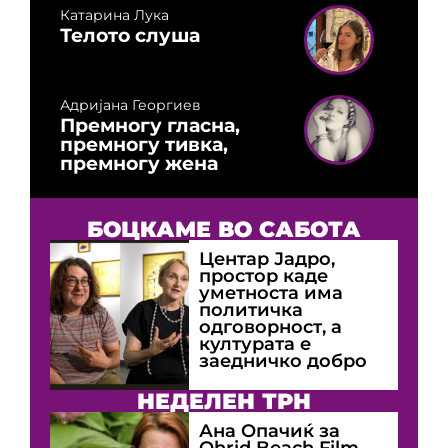
Катарина Лука
Телото слуша
Адријана Георгиев
Премногу гласна,
премногу тивка,
премногу жена
БОЦКАМЕ ВО САБОТА
Центар Јадро,
простор каде
уметноста има
политичка
одговорност, а
културата е
заедничко добро
НЕДЕЛЕН ТРН
Ана Опачиќ за
Оhrid Beach Film