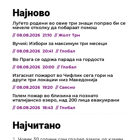
Најново
Луѓето родени во овие три знаци попрво би се
мачеле отколку да побараат помош
//
08.08.2026
21:10
//
Жолт Трн
Вучиќ: Избори за максимум три месеци
//
08.08.2026
20:41
//
Глобал
Во Прага се одржа парада на гордоста
//
08.08.2026
20:00
//
Глобал
Изгаснат пожарот во Чифлик сега гори на
други три локации низ Македонија
//
08.08.2026
19:20
//
Свесно
Голем пожар во близина на познато
италијанско езеро, над 200 лица евакуирани
//
08.08.2026
18:43
//
Глобал
Најчитано
Човек 50 години сам градел замок од камен,