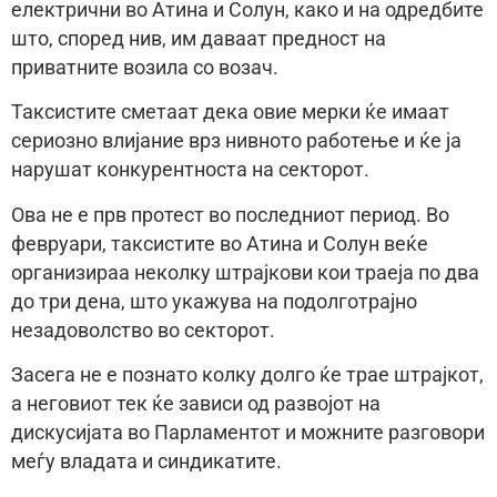
електрични во Атина и Солун, како и на одредбите
што, според нив, им даваат предност на
приватните возила со возач.
Таксистите сметаат дека овие мерки ќе имаат
сериозно влијание врз нивното работење и ќе ја
нарушат конкурентноста на секторот.
Ова не е прв протест во последниот период. Во
февруари, таксистите во Атина и Солун веќе
организираа неколку штрајкови кои траеја по два
до три дена, што укажува на подолготрајно
незадоволство во секторот.
Засега не е познато колку долго ќе трае штрајкот,
а неговиот тек ќе зависи од развојот на
дискусијата во Парламентот и можните разговори
меѓу владата и синдикатите.