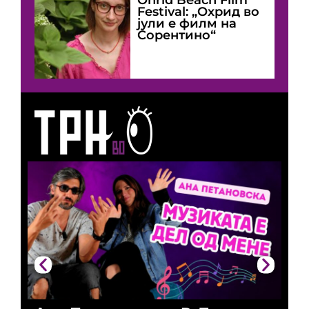
Festival: „Охрид во
јули е филм на
Сорентино“