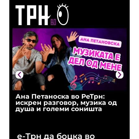
Ана Петаноска во РеТрн:
Ри
искрен разговор, музика од
го
душа и големи соништа
За
и 
е-Трн да боцка во