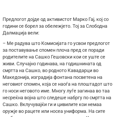
Предлогот дојде од активистот Марко Гај, кој со
години се борел за обележјето. Тој за Слободна
Далмација вели:
– Ме радува што Комисијата го усвои предлогот
за поставување спомен плоча пред се поради
родителите на Сашко Гешовски кои се уште се
живи. Случајно годинава, на годишнината од
смртта на Сашко, во родното Кавадарци во
Македонија, изградија фонтана посветена на
неговиот спомен, која се наоѓа на плоштадот што
го носи неговото име. Многу луѓе загинаа во таа
несреќна војна што следеше набргу по смртта на
Сашко. Вклучувајќи ги и цивилите кои немаа
оружје во рацете или носеа униформа. На сите