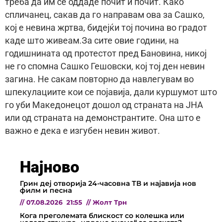
треба да им се оддаде почит и почит. Како
спличанец, сакав да го направам ова за Сашко,
кој е невина жртва, бидејќи тој почина во градот
каде што живеам.За сите овие години, на
годишнината од протестот пред Бановина, никој
не го спомна Сашко Гешовски, кој тој ден невин
загина. Не сакам повторно да навлегувам во
шпекулациите кои се појавија, дали куршумот што
го уби Македонецот дошол од страната на ЈНА
или од страната на демонстрантите. Она што е
важно е дека е изгубен невин живот.
Најново
Грин деј отворија 24-часовна ТВ и најавија нов
филм и песна
//
07.08.2026
21:55
//
Жолт Трн
Кога преголемата блискост со колешка или