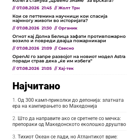
колега станува „црвено знаме“ за врската?
//
07.08.2026
21:45
//
Жолт Трн
Кои се петтемина научници кои спасија
најмногу животи во историјата?
//
07.08.2026
21:30
//
Органик
Огнот кај Долна Белица зафати противпожарно
возило и повреди двајца пожарникари
//
07.08.2026
21:09
//
Свесно
OpenAI го запре развојот на новиот модел Astra
поради страв дека „ќе им избега“
//
07.08.2026
21:05
//
Хај-тек
Најчитано
Од 300 камп-приколки до депонија: златната
ера на кампирањето во Македонија
Што да направите ако се сретнете со мечка:
препораки од Македонското еколошко друштво
Тихиот Океан се лади, но Атлантикот врие: