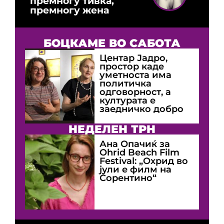
премногу тивка,
премногу жена
БОЦКАМЕ ВО САБОТА
Центар Јадро,
простор каде
уметноста има
политичка
одговорност, а
културата е
заедничко добро
НЕДЕЛЕН ТРН
Ана Опачиќ за
Оhrid Beach Film
Festival: „Охрид во
јули е филм на
Сорентино“