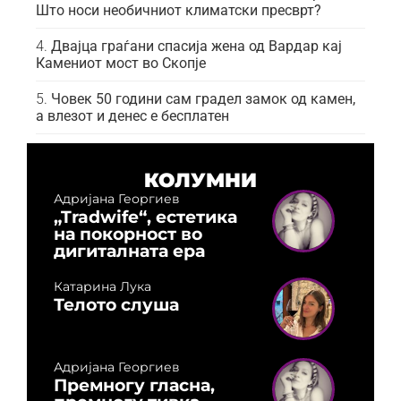
Што носи необичниот климатски пресврт?
Двајца граѓани спасија жена од Вардар кај
Камениот мост во Скопје
Човек 50 години сам градел замок од камен,
а влезот и денес е бесплатен
КОЛУМНИ
Адријана Георгиев
„Tradwife“, естетика
на покорност во
дигиталната ера
Катарина Лука
Телото слуша
Адријана Георгиев
Премногу гласна,