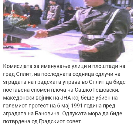
Комисијата за именување улици и плоштади на
град Сплит, на последната седница одлучи на
зградата на градската управа во Сплит да биде
поставена спомен плоча на Сашко Гешовски,
македонски војник на ЈНА кој беше убиен на
големиот протест на 6 мај 1991 година пред
зградата на Бановина. Одлуката мора да биде
потврдена од Градскиот совет.