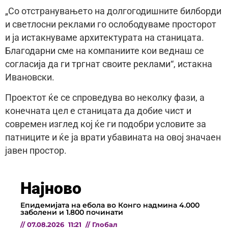
„Со отстранувањето на долгогодишните билборди
и светлосни реклами го ослободуваме просторот
и ја истакнуваме архитектурата на станицата.
Благодарни сме на компаниите кои веднаш се
согласија да ги тргнат своите реклами“, истакна
Ивановски.
Проектот ќе се спроведува во неколку фази, а
конечната цел е станицата да добие чист и
современ изглед кој ќе ги подобри условите за
патниците и ќе ја врати убавината на овој значаен
јавен простор.
Најново
Епидемијата на ебола во Конго надмина 4.000
заболени и 1.800 починати
//
07.08.2026
11:21
//
Глобал