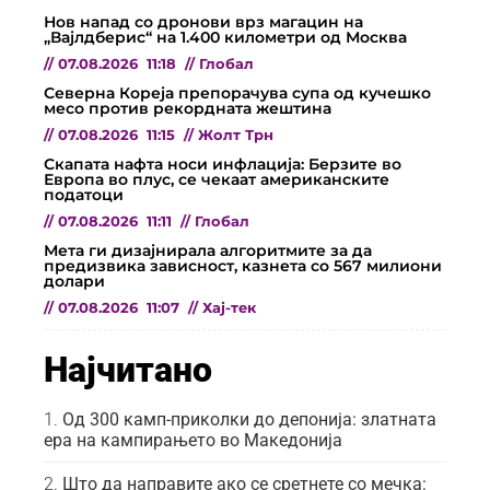
Нов напад со дронови врз магацин на
„Вајлдберис“ на 1.400 километри од Москва
//
07.08.2026
11:18
//
Глобал
Северна Кореја препорачува супа од кучешко
месо против рекордната жештина
//
07.08.2026
11:15
//
Жолт Трн
Скапата нафта носи инфлација: Берзите во
Европа во плус, се чекаат американските
податоци
//
07.08.2026
11:11
//
Глобал
Мета ги дизајнирала алгоритмите за да
предизвика зависност, казнета со 567 милиони
долари
//
07.08.2026
11:07
//
Хај-тек
Најчитано
Од 300 камп-приколки до депонија: златната
ера на кампирањето во Македонија
Што да направите ако се сретнете со мечка: