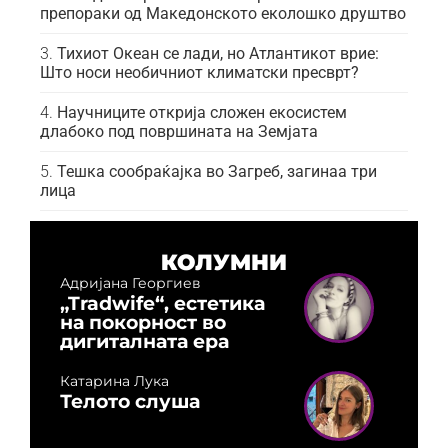
препораки од Македонското еколошко друштво
Тихиот Океан се лади, но Атлантикот врие:
Што носи необичниот климатски пресврт?
Научниците открија сложен екосистем
длабоко под површината на Земјата
Тешка сообраќајка во Загреб, загинаа три
лица
КОЛУМНИ
Адријана Георгиев
„Tradwife“, естетика
на покорност во
дигиталната ера
Катарина Лука
Телото слуша