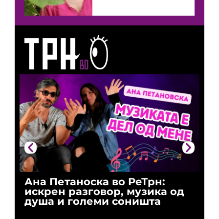
Ана Петаноска во РеТрн:
Ри
искрен разговор, музика од
го
душа и големи соништа
За
и 