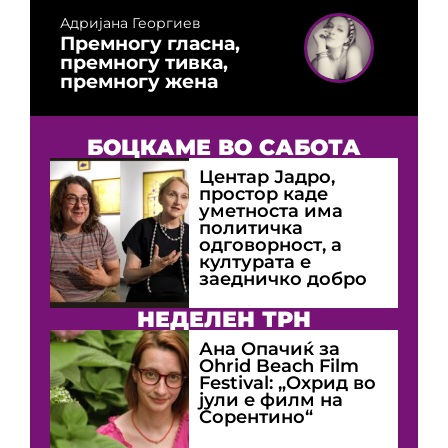
Адријана Георгиев
Премногу гласна,
премногу тивка,
премногу жена
БОЦКАМЕ ВО САБОТА
Центар Јадро,
простор каде
уметноста има
политичка
одговорност, а
културата е
заедничко добро
НЕДЕЛЕН ТРН
Ана Опачиќ за
Оhrid Beach Film
Festival: „Охрид во
јули е филм на
Сорентино“