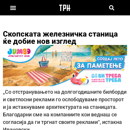
Скопската железничка станица
ќе добие нов изглед
„Со отстранувањето на долгогодишните билборди
и светлосни реклами го ослободуваме просторот
и ја истакнуваме архитектурата на станицата.
Благодарни сме на компаниите кои веднаш се
согласија да ги тргнат своите реклами“, истакна
Ивановски.