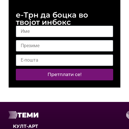
е-Трн да боцка во
твојот инбокс
Претплати се!
ТЕМИ
КУЛТ-АРТ