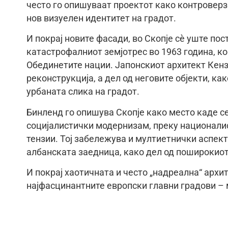
често го опишуваат проектот како контроверз
нов визуелен идентитет на градот.
И покрај новите фасади, во Скопје сè уште пос
катастрофалниот земјотрес во 1963 година, к
Обединетите нации. Јапонскиот архитект Кенз
реконструкција, а дел од неговите објекти, ка
урбаната слика на градот.
Бинленд го опишува Скопје како место каде се
социјалистички модернизам, преку националис
тензии. Тој забележува и мултиетнички аспект
албанската заедница, како дел од поширокиот
И покрај хаотичната и често „надреална“ архи
најфасцинантните европски главни градови – 