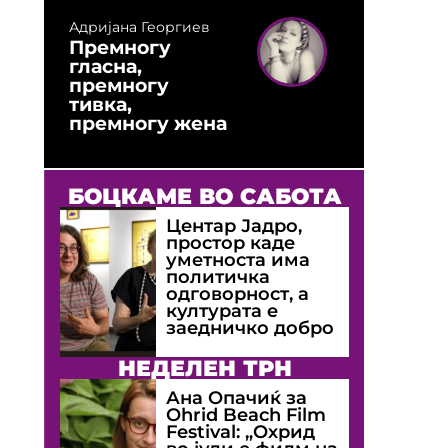
Адријана Георгиев
Премногу
гласна,
премногу
тивка,
премногу жена
БОЦКАМЕ ВО САБОТА
Центар Јадро,
простор каде
уметноста има
политичка
одговорност, а
културата е
заедничко добро
НЕДЕЛЕН ТРН
Ана Опачиќ за
Оhrid Beach Film
Festival: „Охрид