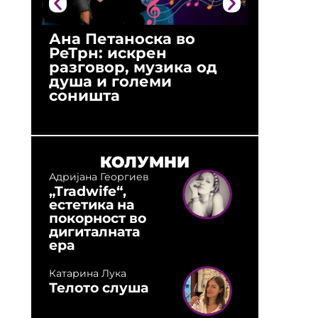
Ана Петаноска во
Ристо 
РеТрн: искрен
(Арханг
разговор, музика од
години
душа и големи
студио:
соништа
музика,
оловни
КОЛУМНИ
Адријана Георгиев
„Tradwife“,
естетика на
покорност во
дигиталната
ера
Катарина Лука
Телото слуша