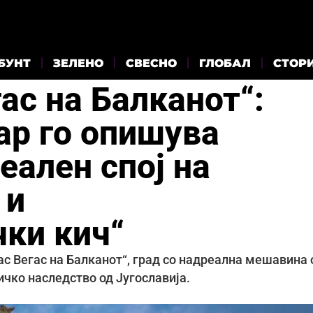
БУНТ
ЗЕЛЕНО
СВЕСНО
ГЛОБАЛ
СТОР
гас на Балканот“:
ар го опишува
еален спој на
 и
чки кич“
ас Вегас на Балканот“, град со надреална мешавина 
ичко наследство од Југославија.