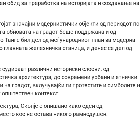
ен обид за преработка на историјата и создавање на
тојат значајни модернистички објекти од периодот по
ога обновата на градот беше поддржана и од
о Танге бил дел од меѓународниот план за модерна
ко главната железничка станица, и денес се дел од
 судираат различни историски слоеви, од
тичка архитектура, до современи урбани и етнички
и на градот, вклучувајќи ги протестите и симболите 
 општествен контекст.
тектура, Скопје е опишано како еден од
место кое не остава никого рамнодушен.