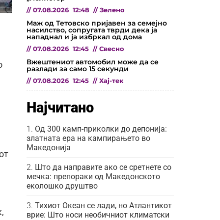
//
07.08.2026
12:48
//
Зелено
Маж од Тетовско пријавен за семејно
насилство, сопругата тврди дека ја
нападнал и ја избркал од дома
//
07.08.2026
12:45
//
Свесно
Вжештениот автомобил може да се
о
разлади за само 15 секунди
//
07.08.2026
12:45
//
Хај-тек
Најчитано
Од 300 камп-приколки до депонија:
златната ера на кампирањето во
Македонија
от
Што да направите ако се сретнете со
мечка: препораки од Македонското
еколошко друштво
Тихиот Океан се лади, но Атлантикот
,
врие: Што носи необичниот климатски