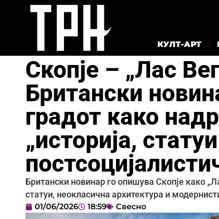
КУЛТ-АРТ
Скопје – „Лас Ве
Британски новин
градот како надр
„историја, статуи
постсоцијалисти
Британски новинар го опишува Скопје како „Л
статуи, неокласична архитектура и модернист
01/06/2026
18:59
Свесно