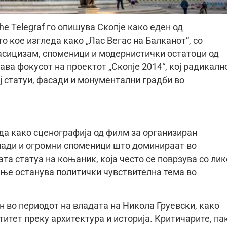
e Telegraf го опишува Скопје како еден од
о кое изгледа како „Лас Вегас на Балканот“, со
сицизам, споменици и модернистички остатоци од
става фокусот на проектот „Скопје 2014“, кој радикалн
ј статуи, фасади и монументални градби во
да како сценографија од филм за организиран
онади и огромни споменици што доминираат во
та статуа на коњаник, која често се поврзува со лик
ање останува политички чувствителна тема во
н во периодот на владата на Никола Груевски, како
итет преку архитектура и историја. Критичарите, пак