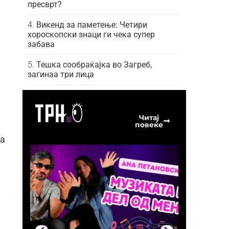
пресврт?
Викенд за паметење: Четири
хороскопски знаци ги чека супер
забава
Тешка сообраќајка во Загреб,
загинаа три лица
Читај
повеќе
на