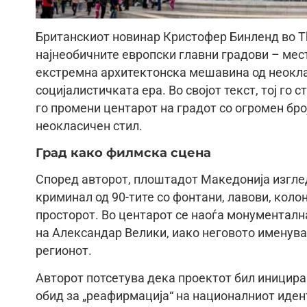
Британскиот новинар Кристофер Бинленд во Th
најнеобичните европски главни градови – мест
екстремна архитектонска мешавина од неокла
социјалистичката ера. Во својот текст, тој го 
го промени центарот на градот со огромен бро
неокласичен стил.
Град како филмска сцена
Според авторот, плоштадот Македонија изгле
криминал од 90-тите со фонтани, лавови, кол
просторот. Во центарот се наоѓа монументална
на Александар Велики, иако неговото именув
регионот.
Авторот потсетува дека проектот бил иницира
обид за „реафирмација“ на националниот идент