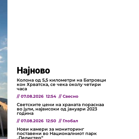
Најново
Колона од 5,5 километри на Батровци
кон Хрватска, се чека околу четири
часа
//
07.08.2026
12:54
//
Свесно
Светските цени на храната пораснаа
во јули, највисоки од јануари 2023
година
//
07.08.2026
12:50
//
Глобал
Нови камери за мониторинг
поставени во Националниот парк
„Пелистер“