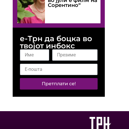
во јули е филм на
Сорентино“
е-Трн да боцка во
твојот инбокс
Претплати се!