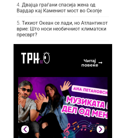
Двајца граѓани спасија жена од
Вардар кај Камениот мост во Скопје
Тихиот Океан се лади, но Атлантикот
врие: Што носи необичниот климатски
пресврт?
Читај
повеќе