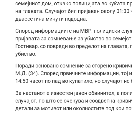
семејниот дом, откако полицијата во куќата п
на главата. Случајот бил пријавен околу 01:30
дваесетина минути подоцна.
Според информациите на МВР, полициски служ
пријавата за сомневање за убиство во семејст
Гостивар, со повреди во пределот на главата,
убиство.
Поради основано сомнение за сторено кривичн
М.Д. (34). Според првичните информации, тој 
14:50 часот по пад во купатило, но случајот н
За настанот е известен јавен обвинител, а по
случајот, по што се очекува и соодветна крив
детали за мотивот или околностите под кои п