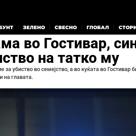
БУНТ
ЗЕЛЕНО
СВЕСНО
ГЛОБАЛ
СТОР
ма во Гостивар, си
ство на татко му
 за убиство во семејство, а во куќата во Гостивар б
 на главата.