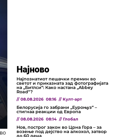
Најново
Најпознатиот пешачки премин во
светот и приказната зад фотографијата
на „Битлси“: Како настана „Abbey
Road“?
//
08.08.2026
08:16
//
Култ-арт
Белорусија го забрани „Еуроњуз“ –
стигнаа реакции од Европа
//
08.08.2026
08:14
//
Глобал
Нов, построг закон во Црна Гора – за
возење под дејство на алкохол, затвор
 во
до 60 дена