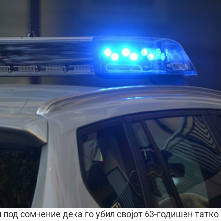
 под сомнение дека го убил својот 63-годишен татко