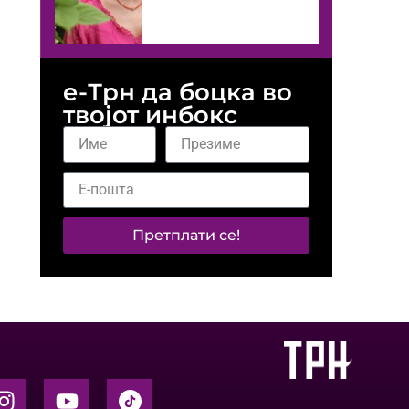
е-Трн да боцка во
твојот инбокс
Претплати се!