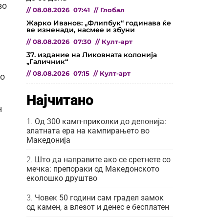
во
//
08.08.2026
07:41
//
Глобал
Жарко Иванов: „Флипбук“ годинава ќе
ве изненади, насмее и збуни
//
08.08.2026
07:30
//
Култ-арт
37. издание на Ликовната колонија
„Галичник“
//
08.08.2026
07:15
//
Култ-арт
но
Најчитано
н
Од 300 камп-приколки до депонија:
у
златната ера на кампирањето во
Македонија
Што да направите ако се сретнете со
мечка: препораки од Македонското
еколошко друштво
Човек 50 години сам градел замок
од камен, а влезот и денес е бесплатен