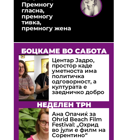
Премногу
гласна,
премногу
тивка,
премногу жена
БОЦКАМЕ ВО САБОТА
Центар Јадро,
простор каде
уметноста има
политичка
одговорност, а
културата е
заедничко добро
НЕДЕЛЕН ТРН
Ана Опачиќ за
Оhrid Beach Film
Festival: „Охрид
во јули е филм на
Сорентино“