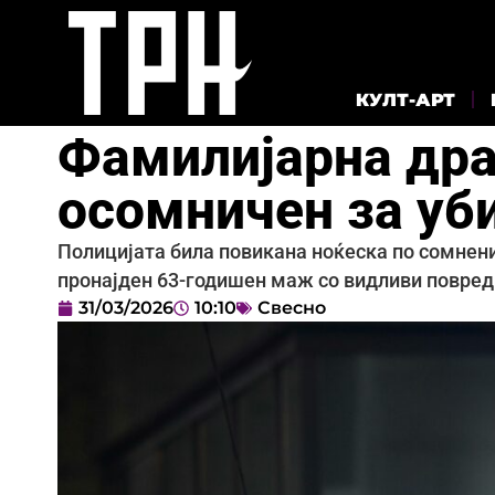
КУЛТ-АРТ
Фамилијарна дра
осомничен за уби
Полицијата била повикана ноќеска по сомнение
пронајден 63-годишен маж со видливи повреди
31/03/2026
10:10
Свесно