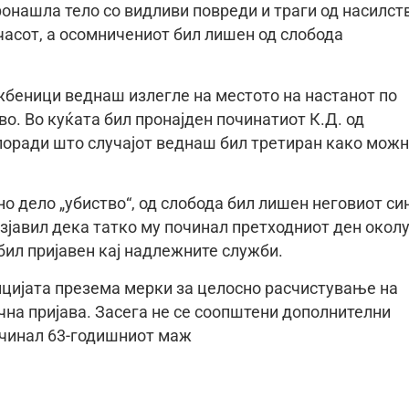
ронашла тело со видливи повреди и траги од насилст
 часот, а осомничениот бил лишен од слобода
беници веднаш излегле на местото на настанот по
во. Во куќата бил пронајден починатиот К.Д. од
 поради што случајот веднаш бил третиран како мож
о дело „убиство“, од слобода бил лишен неговиот си
изјавил дека татко му починал претходниот ден окол
е бил пријавен кај надлежните служби.
лицијата презема мерки за целосно расчистување на
ична пријава. Засега не се соопштени дополнителни
очинал 63-годишниот маж