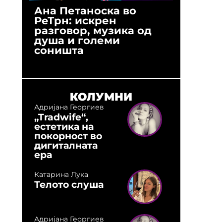
Ана Петаноска во
Ристо 
РеТрн: искрен
(Арханг
разговор, музика од
години
душа и големи
студио:
соништа
музика,
оловни
КОЛУМНИ
Адријана Георгиев
„Tradwife“,
естетика на
покорност во
дигиталната
ера
Катарина Лука
Телото слуша
Адријана Георгиев