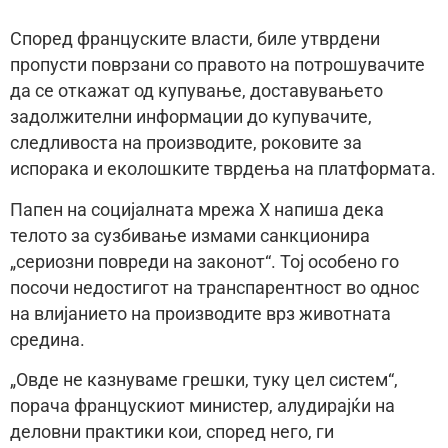
Според француските власти, биле утврдени
пропусти поврзани со правото на потрошувачите
да се откажат од купување, доставувањето
задолжителни информации до купувачите,
следливоста на производите, роковите за
испорака и еколошките тврдења на платформата.
Папен на социјалната мрежа X напиша дека
телото за сузбивање измами санкционира
„сериозни повреди на законот“. Тој особено го
посочи недостигот на транспарентност во однос
на влијанието на производите врз животната
средина.
„Овде не казнуваме грешки, туку цел систем“,
порача францускиот министер, алудирајќи на
деловни практики кои, според него, ги