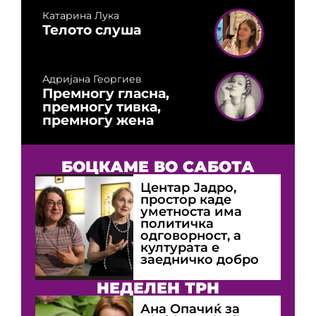
Катарина Лука
Телото слуша
Адријана Георгиев
Премногу гласна,
премногу тивка,
премногу жена
БОЦКАМЕ ВО САБОТА
Центар Јадро,
простор каде
уметноста има
политичка
одговорност, а
културата е
заедничко добро
НЕДЕЛЕН ТРН
Ана Опачиќ за