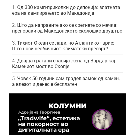
Од 300 камп-приколки до депонија: златната
ера на кампирањето во Македонија
Што да направите ако се сретнете со мечка:
препораки од Македонското еколошко друштво
Тихиот Океан се лади, но Атлантикот врие:
Што носи необичниот климатски пресврт?
Двајца граѓани спасија жена од Вардар кај
Камениот мост во Скопје
Човек 50 години сам градел замок од камен,
а влезот и денес е бесплатен
КОЛУМНИ
Адријана Георгиев
„Tradwife“, естетика
на покорност во
дигиталната ера