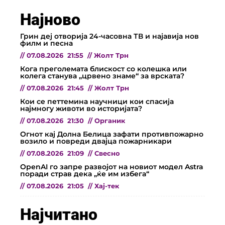
Најново
Грин деј отворија 24-часовна ТВ и најавија нов
филм и песна
//
07.08.2026
21:55
//
Жолт Трн
Кога преголемата блискост со колешка или
колега станува „црвено знаме“ за врската?
//
07.08.2026
21:45
//
Жолт Трн
Кои се петтемина научници кои спасија
најмногу животи во историјата?
//
07.08.2026
21:30
//
Органик
Огнот кај Долна Белица зафати противпожарно
возило и повреди двајца пожарникари
//
07.08.2026
21:09
//
Свесно
OpenAI го запре развојот на новиот модел Astra
поради страв дека „ќе им избега“
//
07.08.2026
21:05
//
Хај-тек
Најчитано