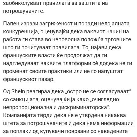
заобиколуваат правилата за заштита на
потрошувачите.
Папен изрази загриженост и поради нелојалната
конкуренција, оценувајќи дека ваквиот начин на
работа ги става во неповолна положба трговците
што ги почитуваат правилата. Тој најави дека
француските власти ќе продолжат да ги
надгледуваат ваквите платформи сè додека не ги
променат своите практики или не го напуштат
францускиот пазар.
Од Shein реагираа дека „остро не се согласуваат“
со санкцијата, оценувајќи ја како „очигледно
непропорционална и дискриминаторска“.
Компанијата тврди дека не е утврдена никаква
штета за потрошувачите и дека нема информации
за поплаки од купувачи поврзани со наведените