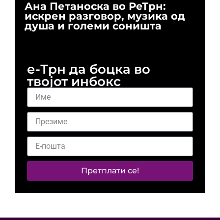
Ана Петаноска во РеТрн:
Ри
искрен разговор, музика од
го
душа и големи соништа
За
и 
е-Трн да боцка во
твојот инбокс
Претплати се!