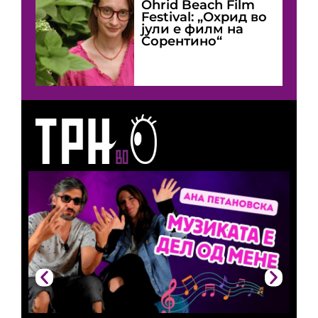
Оhrid Beach Film
Festival: „Охрид во
јули е филм на
Сорентино“