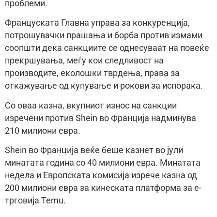
проблеми.
Француската Главна управа за конкуренција,
потрошувачки прашања и борба против измами
соопшти дека санкциите се однесуваат на повеќе
прекршувања, меѓу кои следливост на
производите, еколошки тврдења, права за
откажување од купување и рокови за испорака.
Со оваа казна, вкупниот износ на санкции
изречени против Shein во Франција надминува
210 милиони евра.
Shein во Франција веќе беше казнет во јули
минатата година со 40 милиони евра. Минатата
недела и Европската комисија изрече казна од
200 милиони евра за кинеската платформа за е-
трговија Temu.