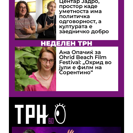
Центар Јадро,
простор каде
уметноста има
политичка
одговорност, а
културата е
заедничко добро
НЕДЕЛЕН ТРН
Ана Опачиќ за
Оhrid Beach Film
Festival: „Охрид во
јули е филм на
Сорентино“