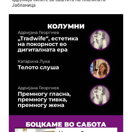
Јабланица
КОЛУМНИ
Адријана Георгиев
„Tradwife“, естетика
на покорност во
дигиталната ера
Катарина Лука
Телото слуша
Адријана Георгиев
Премногу гласна,
премногу тивка,
премногу жена
БОЦКАМЕ ВО САБОТА