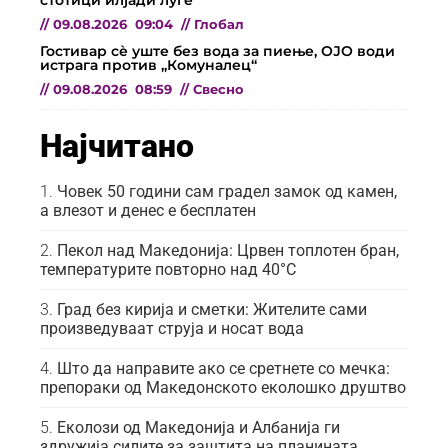
//
09.08.2026
09:04
//
Глобал
Гостивар сè уште без вода за пиење, ОЈО води
истрага против „Комуналец“
//
09.08.2026
08:59
//
Свесно
Најчитано
Човек 50 години сам градел замок од камен,
а влезот и денес е бесплатен
Пекол над Македонија: Црвен топлотен бран,
температурите повторно над 40°C
Град без кирија и сметки: Жителите сами
произведуваат струја и носат вода
Што да направите ако се сретнете со мечка:
препораки од Македонското еколошко друштво
Еколози од Македонија и Албанија ги
здружија силите за заштита на планината