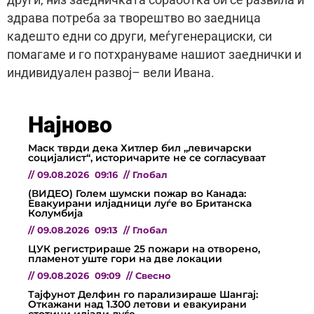
други, низ заедничката соработка би се развила и
здрава потреба за творештво во заедница
кадешто едни со други, меѓугенерациски, си
помагаме и го потхрануваме нашиот заеднички и
индивидуален развој– вели Ивана.
Најново
Маск тврди дека Хитлер бил „левичарски
социјалист“, историчарите не се согласуваат
//
09.08.2026
09:16
//
Глобал
(ВИДЕО) Голем шумски пожар во Канада:
Евакуирани илјадници луѓе во Британска
Колумбија
//
09.08.2026
09:13
//
Глобал
ЦУК регистрираше 25 пожари на отворено,
пламенот уште гори на две локации
//
09.08.2026
09:09
//
Свесно
Тајфунот Делфин го парализираше Шангај:
Откажани над 1.300 летови и евакуирани
стотици илјади луѓе