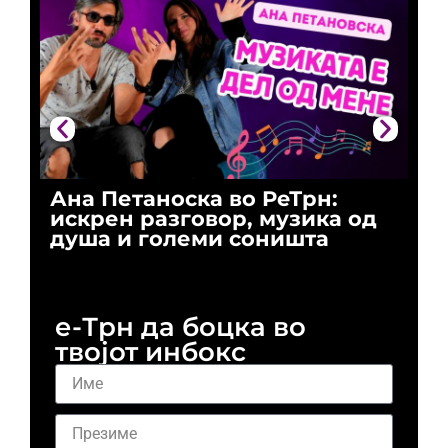
Ана Петаноска во РеТрн:
Ри
искрен разговор, музика од
го
душа и големи соништа
За
и 
е-Трн да боцка во
твојот инбокс