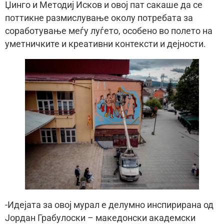
Џинго и Методиј Исков и овој пат сакаше да се
поттикне размислување околу потребата за
соработување меѓу луѓето, особено во полето на
уметничките и креативни контексти и дејности.
-Идејата за овој мурал е делумно инспирирана од
Јордан Грабулоски – македонски академски