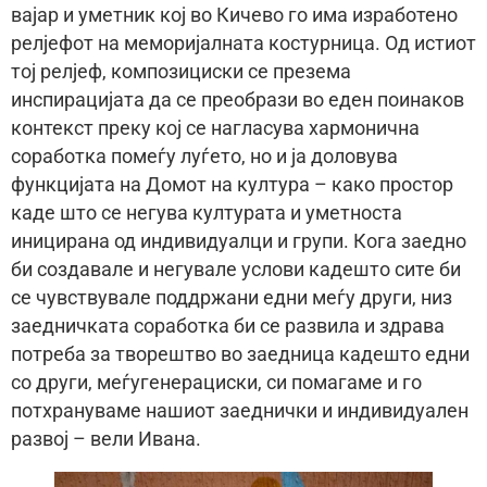
вајар и уметник кој во Кичево го има изработено
релјефот на меморијалната костурница. Од истиот
тој релјеф, композициски се презема
инспирацијата да се преобрази во еден поинаков
контекст преку кој се нагласува хармонична
соработка помеѓу луѓето, но и ја доловува
функцијата на Домот на култура – како простор
каде што се негува културата и уметноста
иницирана од индивидуалци и групи. Кога заедно
би создавале и негувале услови кадешто сите би
се чувствувале поддржани едни меѓу други, низ
заедничката соработка би се развила и здрава
потреба за творештво во заедница кадешто едни
со други, меѓугенерациски, си помагаме и го
потхрануваме нашиот заеднички и индивидуален
развој – вели Ивана.