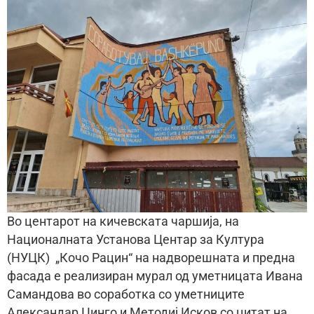
Во центарот на кичевската чаршија, на
Националната Установа Центар за Култура
(НУЦК) „Кочо Рацин“ на надворешната и предна
фасада е реализиран мурал од уметницата Ивана
Самандова во соработка со уметниците
Александар Џинго и Методиј Исков со цитат на