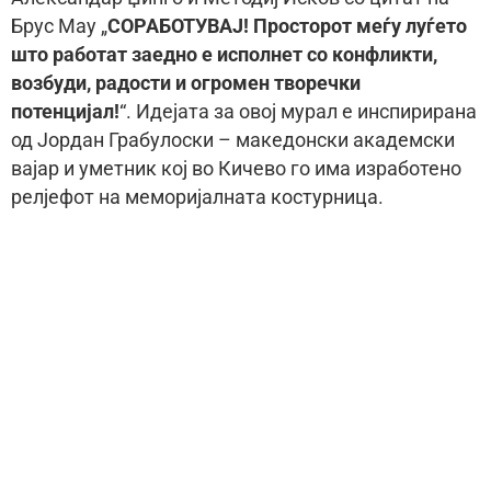
Брус Мау „
СОРАБОТУВАЈ! Просторот меѓу луѓето
што работат заедно е исполнет со конфликти,
возбуди, радости и огромен творечки
потенцијал!
“. Идејата за овој мурал е инспирирана
од Јордан Грабулоски – македонски академски
вајар и уметник кој во Кичево го има изработено
релјефот на меморијалната костурница.