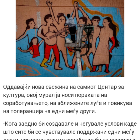
Оддавајќи нова свежина на самиот Центар за
култура, овој мурал ја носи пораката на
соработувањето, на зближените луѓе и повикува
на толеранција на едни меѓу други.
-Кога заедно би создавале и негувале услови каде
што сите би се чувствувале поддржани едни меѓу