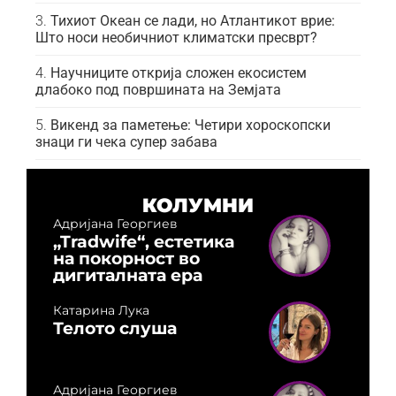
Тихиот Океан се лади, но Атлантикот врие:
Што носи необичниот климатски пресврт?
Научниците открија сложен екосистем
длабоко под површината на Земјата
Викенд за паметење: Четири хороскопски
знаци ги чека супер забава
КОЛУМНИ
Адријана Георгиев
„Tradwife“, естетика
на покорност во
дигиталната ера
Катарина Лука
Телото слуша
Адријана Георгиев