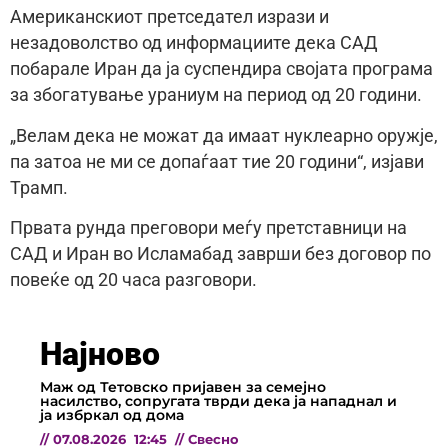
Американскиот претседател изрази и
незадоволство од информациите дека САД
побарале Иран да ја суспендира својата програма
за збогатување ураниум на период од 20 години.
„Велам дека не можат да имаат нуклеарно оружје,
па затоа не ми се допаѓаат тие 20 години“, изјави
Трамп.
Првата рунда преговори меѓу претставници на
САД и Иран во Исламабад заврши без договор по
повеќе од 20 часа разговори.
Најново
Маж од Тетовско пријавен за семејно
насилство, сопругата тврди дека ја нападнал и
ја избркал од дома
//
07.08.2026
12:45
//
Свесно