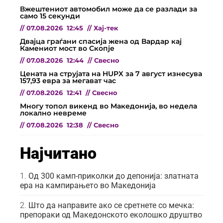
Вжештениот автомобил може да се разлади за
само 15 секунди
//
07.08.2026
12:45
//
Хај-тек
Двајца граѓани спасија жена од Вардар кај
Камениот мост во Скопје
//
07.08.2026
12:44
//
Свесно
Цената на струјата на HUPX за 7 август изнесува
157,93 евра за мегават час
//
07.08.2026
12:41
//
Свесно
Многу топол викенд во Македонија, во недела
локално невреме
//
07.08.2026
12:38
//
Свесно
Најчитано
Од 300 камп-приколки до депонија: златната
ера на кампирањето во Македонија
Што да направите ако се сретнете со мечка:
препораки од Македонското еколошко друштво