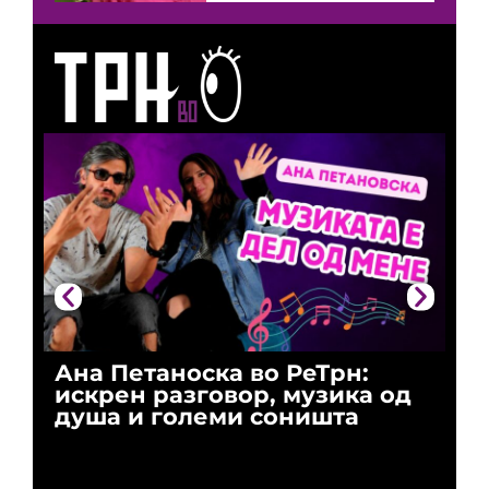
Ана Петаноска во РеТрн:
Ри
искрен разговор, музика од
го
душа и големи соништа
За
и 