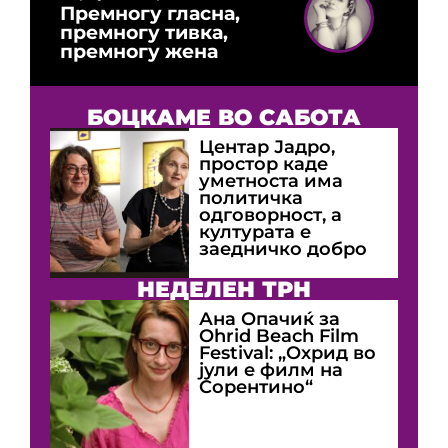
Премногу гласна,
премногу тивка,
премногу жена
БОЦКАМЕ ВО САБОТА
Центар Јадро,
простор каде
уметноста има
политичка
одговорност, а
културата е
заедничко добро
НЕДЕЛЕН ТРН
Ана Опачиќ за
Оhrid Beach Film
Festival: „Охрид во
јули е филм на
Сорентино“