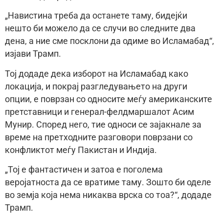
„Навистина треба да останете таму, бидејќи
нешто би можело да се случи во следните два
дена, а ние сме посклони да одиме во Исламабад“,
изјави Трамп.
Тој додаде дека изборот на Исламабад како
локација, и покрај разгледувањето на други
опции, е поврзан со односите меѓу американските
претставници и генерал-фелдмаршалот Асим
Мунир. Според него, тие односи се зајакнале за
време на претходните разговори поврзани со
конфликтот меѓу Пакистан и Индија.
„Тој е фантастичен и затоа е поголема
веројатноста да се вратиме таму. Зошто би оделе
во земја која нема никаква врска со тоа?“, додаде
Трамп.