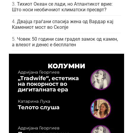
Тихиот Океан се лади, но Атлантикот врие:
Што носи необичниот климатски пресврт?
Двајца граѓани спасија жена од Вардар кај
Камениот мост во Скопје
Човек 50 години сам градел замок од камен,
а влезот и денес е бесплатен
КОЛУМНИ
Адријана Георгиев
„Tradwife“, естетика
на покорност во
дигиталната ера
Катарина Лука
Телото слуша
Адријана Георгиев