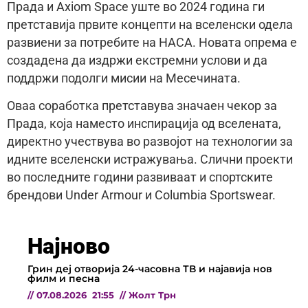
Прада и Axiom Space уште во 2024 година ги
претставија првите концепти на вселенски одела
развиени за потребите на НАСА. Новата опрема е
создадена да издржи екстремни услови и да
поддржи подолги мисии на Месечината.
Оваа соработка претставува значаен чекор за
Прада, која наместо инспирација од вселената,
директно учествува во развојот на технологии за
идните вселенски истражувања. Слични проекти
во последните години развиваат и спортските
брендови Under Armour и Columbia Sportswear.
Најново
Грин деј отворија 24-часовна ТВ и најавија нов
филм и песна
//
07.08.2026
21:55
//
Жолт Трн