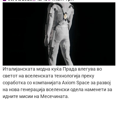
Италијанската модна куќа Прада влегува во
светот на вселенската технологија преку
соработка со компанијата Axiom Space за развој
на нова генерација вселенски одела наменети за
идните мисии на Месечината.