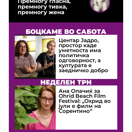
Премногу гласна,
премногу тивка,
премногу жена
БОЦКАМЕ ВО САБОТА
Центар Јадро,
простор каде
уметноста има
политичка
одговорност, а
културата е
заедничко добро
НЕДЕЛЕН ТРН
Ана Опачиќ за
Оhrid Beach Film
Festival: „Охрид во
јули е филм на
Сорентино“