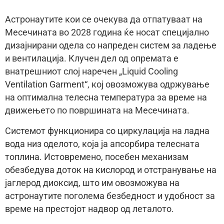
Астронаутите кои се очекува да отпатуваат на
Месечината во 2028 година ќе носат специјално
дизајнирани одела со напреден систем за ладење
и вентилација. Клучен дел од опремата е
внатрешниот слој наречен „Liquid Cooling
Ventilation Garment“, кој овозможува одржување
на оптимална телесна температура за време на
движењето по површината на Месечината.
Системот функционира со циркулација на ладна
вода низ оделото, која ја апсорбира телесната
топлина. Истовремено, посебен механизам
обезбедува доток на кислород и отстранување на
јаглерод диоксид, што им овозможува на
астронаутите поголема безбедност и удобност за
време на престојот надвор од леталото.