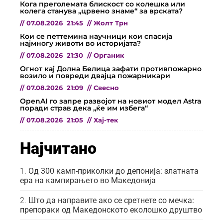
Кога преголемата блискост со колешка или
колега станува „црвено знаме“ за врската?
//
07.08.2026
21:45
//
Жолт Трн
Кои се петтемина научници кои спасија
најмногу животи во историјата?
//
07.08.2026
21:30
//
Органик
Огнот кај Долна Белица зафати противпожарно
возило и повреди двајца пожарникари
//
07.08.2026
21:09
//
Свесно
OpenAI го запре развојот на новиот модел Astra
поради страв дека „ќе им избега“
//
07.08.2026
21:05
//
Хај-тек
Најчитано
Од 300 камп-приколки до депонија: златната
ера на кампирањето во Македонија
Што да направите ако се сретнете со мечка:
препораки од Македонското еколошко друштво