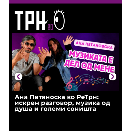
Ана Петаноска во РеТрн:
Ри
искрен разговор, музика од
го
душа и големи соништа
За
и 