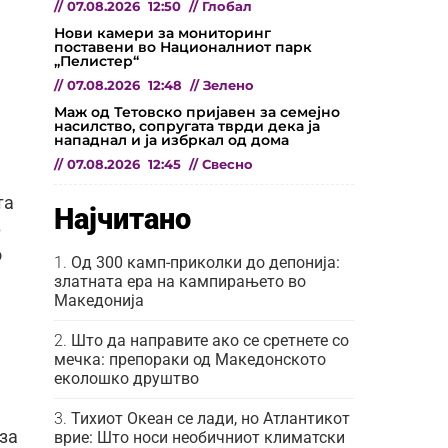
//
07.08.2026
12:50
//
Глобал
а
Нови камери за мониторинг
поставени во Националниот парк
„Пелистер“
//
07.08.2026
12:48
//
Зелено
Маж од Тетовско пријавен за семејно
насилство, сопругата тврди дека ја
нападнал и ја избркал од дома
//
07.08.2026
12:45
//
Свесно
та
Најчитано
6
о
Од 300 камп-приколки до депонија:
златната ера на кампирањето во
Македонија
Што да направите ако се сретнете со
мечка: препораки од Македонското
еколошко друштво
Тихиот Океан се лади, но Атлантикот
 за
врие: Што носи необичниот климатски