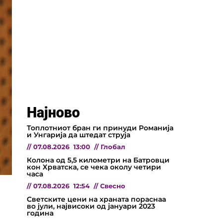
Најново
Топлотниот бран ги принуди Романија
и Унгарија да штедат струја
//
07.08.2026
13:00
//
Глобал
Колона од 5,5 километри на Батровци
кон Хрватска, се чека околу четири
часа
//
07.08.2026
12:54
//
Свесно
Светските цени на храната пораснаа
во јули, највисоки од јануари 2023
година