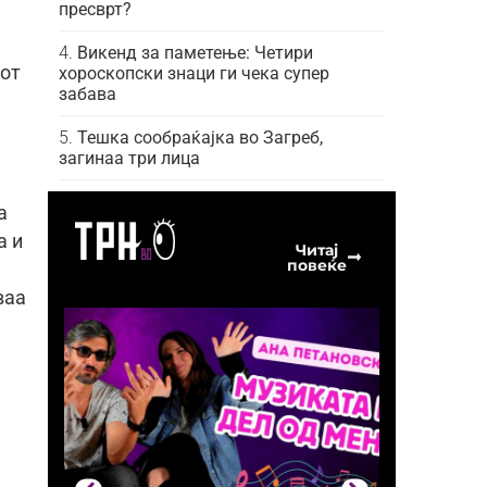
пресврт?
Викенд за паметење: Четири
иот
хороскопски знаци ги чека супер
забава
Тешка сообраќајка во Загреб,
загинаа три лица
а
а и
Читај
повеќе
ваа