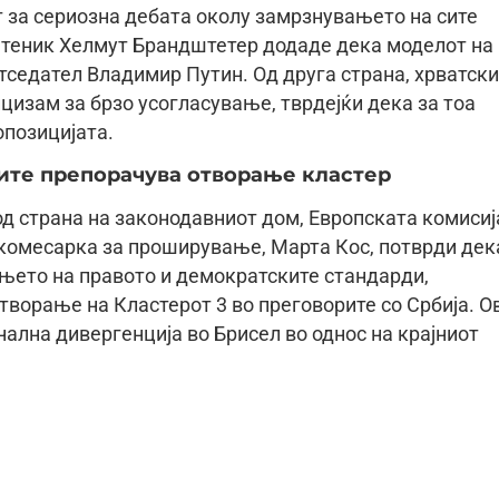
 за сериозна дебата околу замрзнувањето на сите
атеник Хелмут Брандштетер додаде дека моделот на
тседател Владимир Путин. Од друга страна, хрватск
изам за брзо усогласување, тврдејќи дека за тоа
опозицијата.
ите препорачува отворање кластер
од страна на законодавниот дом, Европската комисиј
комесарка за проширување, Марта Кос, потврди дек
њето на правото и демократските стандарди,
творање на Кластерот 3 во преговорите со Србија. О
ална дивергенција во Брисел во однос на крајниот