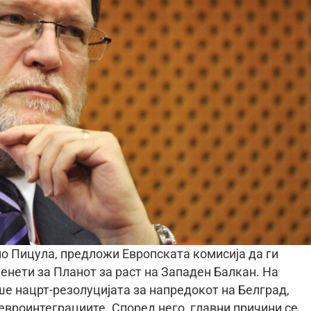
о Пицула, предложи Европската комисија да ги
енети за Планот за раст на Западен Балкан. На
ше нацрт-резолуцијата за напредокот на Белград,
евроинтеграциите. Според него, главни причини се