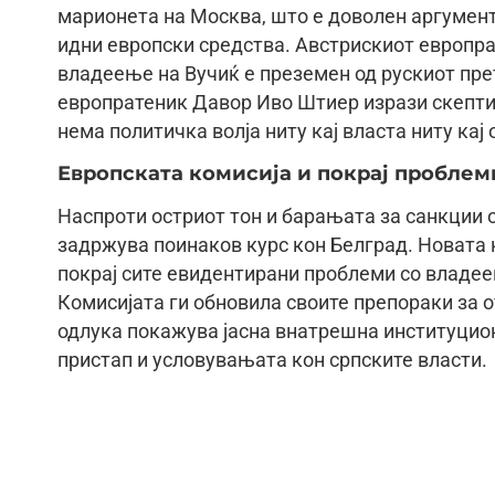
марионета на Москва, што е доволен аргумент
идни европски средства. Австрискиот европр
владеење на Вучиќ е преземен од рускиот пре
европратеник Давор Иво Штиер изрази скептиц
нема политичка волја ниту кај власта ниту кај 
Европската комисија и покрај проблем
Наспроти остриот тон и барањата за санкции 
задржува поинаков курс кон Белград. Новата 
покрај сите евидентирани проблеми со владее
Комисијата ги обновила своите препораки за о
одлука покажува јасна внатрешна институцион
пристап и условувањата кон српските власти.