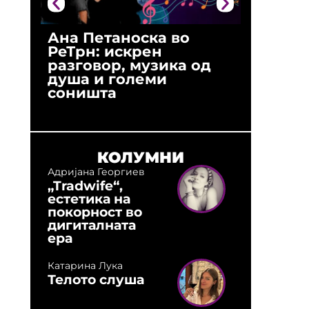
Ана Петаноска во
Ристо 
РеТрн: искрен
(Арханг
разговор, музика од
години
душа и големи
студио:
соништа
музика,
оловни
КОЛУМНИ
Адријана Георгиев
„Tradwife“,
естетика на
покорност во
дигиталната
ера
Катарина Лука
Телото слуша