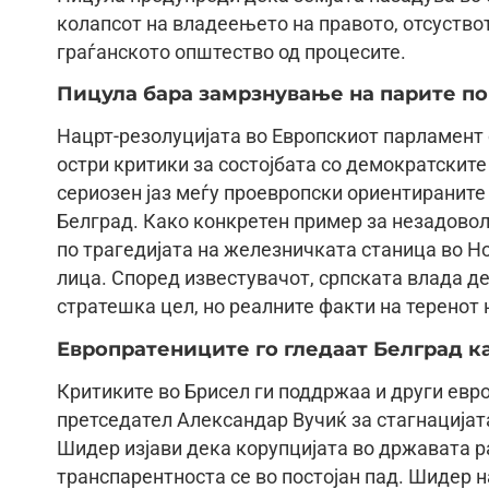
колапсот на владеењето на правото, отсуство
граѓанското општество од процесите.
Пицула бара замрзнување на парите п
Нацрт-резолуцијата во Европскиот парламент с
остри критики за состојбата со демократските
сериозен јаз меѓу проевропски ориентираните
Белград. Како конкретен пример за незадоволс
по трагедијата на железничката станица во Но
лица. Според известувачот, српската влада де
стратешка цел, но реалните факти на теренот 
Европратениците го гледаат Белград к
Критиките во Брисел ги поддржаа и други евро
претседател Александар Вучиќ за стагнацијат
Шидер изјави дека корупцијата во државата р
транспарентноста се во постојан пад. Шидер н