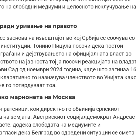
то на слободни медиуми и целосното исклучување н
оради уривање на правото
е заснова на извештајот во кој Србија се соочува со
 институции. Тонино Пицула посочи дека постои
 граѓани и дејствувањето на официјалната власт во
твото на јавноста тој ја посочи реакцијата на влада
ви Сад од ноември 2024 година, каде што загинаа 1
кларативно го назначува членството во Унијата как
не го потврдуваат тоа.
ако марионета на Москва
пратеници, кои директно го обвинија српскиот
а на земјата. Австрискиот социјалдемократ Андреас
асте, додека слободата на медиумите и
агласи дека Белград во одредени ситуации се смета