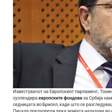
Известувачот на Европскиот парламент, Тонин
суспендира
европските фондови
за Србија нам
седницата во Брисел, каде што се разгледува
Пицула предупреди дека земјата назадува во 