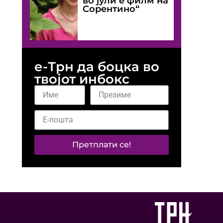
во јули е филм на
Сорентино“
е-Трн да боцка во
твојот инбокс
Претплати се!