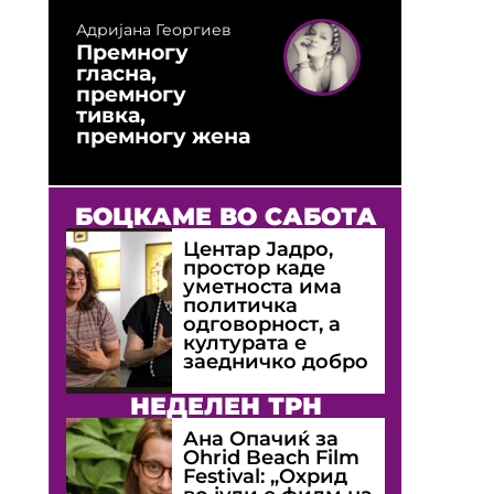
Адријана Георгиев
Премногу
гласна,
премногу
тивка,
премногу жена
БОЦКАМЕ ВО САБОТА
Центар Јадро,
простор каде
уметноста има
политичка
одговорност, а
културата е
заедничко добро
НЕДЕЛЕН ТРН
Ана Опачиќ за
Оhrid Beach Film
Festival: „Охрид