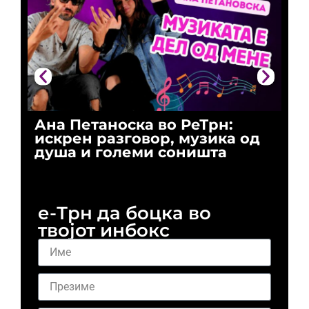
Ана Петаноска во РеТрн:
Ри
искрен разговор, музика од
го
душа и големи соништа
За
и 
е-Трн да боцка во
твојот инбокс