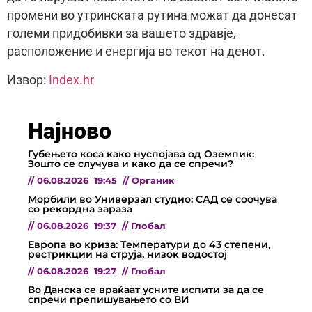
промени во утринската рутина можат да донесат
големи придобивки за вашето здравје,
расположение и енергија во текот на денот.
Извор:
Index.hr
Најново
Губењето коса како нуспојава од Оземпик:
Зошто се случува и како да се спречи?
//
06.08.2026
19:45
//
Органик
Морбили во Универзал студио: САД се соочува
со рекордна зараза
//
06.08.2026
19:37
//
Глобал
Европа во криза: Температури до 43 степени,
рестрикции на струја, низок водостој
//
06.08.2026
19:27
//
Глобал
Во Данска се враќаат усните испити за да се
спречи препишувањето со ВИ