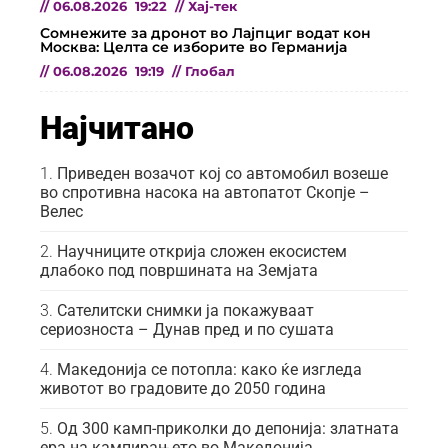
//
06.08.2026
19:22
//
Хај-тек
Сомнежите за дронот во Лајпциг водат кон
Москва: Целта се изборите во Германија
//
06.08.2026
19:19
//
Глобал
Најчитано
Приведен возачот кој со автомобил возеше
во спротивна насока на автопатот Скопје –
Велес
Научниците открија сложен екосистем
длабоко под површината на Земјата
Сателитски снимки ја покажуваат
сериозноста – Дунав пред и по сушата
Македонија се потопла: како ќе изгледа
животот во градовите до 2050 година
Од 300 камп-приколки до депонија: златната
ера на кампирањето во Македонија