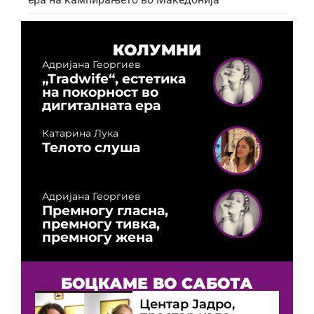
КОЛУМНИ
Адријана Георгиев
„Tradwife“, естетика
на покорност во
дигиталната ера
Катарина Лука
Телото слуша
Адријана Георгиев
Премногу гласна,
премногу тивка,
премногу жена
БОЦКАМЕ ВО САБОТА
Центар Јадро,