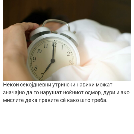
Некои секојдневни утрински навики можат
значајно да го нарушат ноќниот одмор, дури и ако
мислите дека правите сè како што треба.