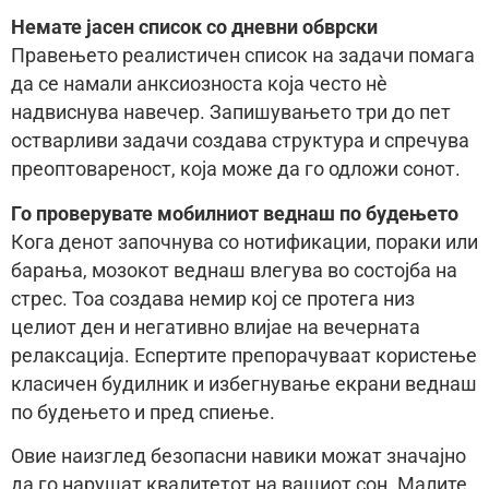
Немате јасен список со дневни обврски
Правењето реалистичен список на задачи помага
да се намали анксиозноста која често нè
надвиснува навечер. Запишувањето три до пет
остварливи задачи создава структура и спречува
преоптовареност, која може да го одложи сонот.
Го проверувате мобилниот веднаш по будењето
Кога денот започнува со нотификации, пораки или
барања, мозокот веднаш влегува во состојба на
стрес. Тоа создава немир кој се протега низ
целиот ден и негативно влијае на вечерната
релаксација. Еспертите препорачуваат користење
класичен будилник и избегнување екрани веднаш
по будењето и пред спиење.
Овие наизглед безопасни навики можат значајно
да го нарушат квалитетот на вашиот сон. Малите