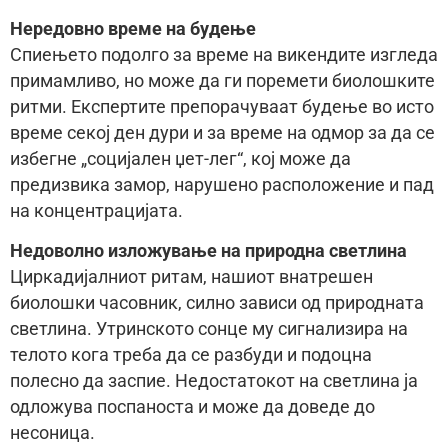
Нередовно време на будење
Спиењето подолго за време на викендите изгледа
примамливо, но може да ги поремети биолошките
ритми. Експертите препорачуваат будење во исто
време секој ден дури и за време на одмор за да се
избегне „социјален џет-лег“, кој може да
предизвика замор, нарушено расположение и пад
на концентрацијата.
Недоволно изложување на природна светлина
Циркадијалниот ритам, нашиот внатрешен
биолошки часовник, силно зависи од природната
светлина. Утринското сонце му сигнализира на
телото кога треба да се разбуди и подоцна
полесно да заспие. Недостатокот на светлина ја
одложува поспаноста и може да доведе до
несоница.