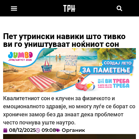
Пет утрински навики што тивко
ви го уништуваат ноќниот сон
Квалитетниот сон е клучен за физичкото и
емоционалното здравје, но многу луѓе се борат со
хроничен замор без да знаат дека проблемот
често почнува уште наутро.
08/12/2025
09:08
Органик