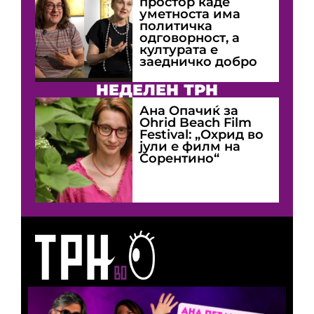
простор каде
уметноста има
политичка
одговорност, а
културата е
заедничко добро
НЕДЕЛЕН ТРН
Ана Опачиќ за
Оhrid Beach Film
Festival: „Охрид во
јули е филм на
Сорентино“