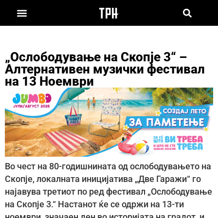
„Ослободување на Скопје 3“ –
Алтернативен музички фестивал
на 13 Ноември
Во чест на 80-годишнината од ослободувањето на
Скопје, локалната иницијатива „Две Гаражи“ го
најавува третиот по ред фестивал „Ослободување
на Скопје 3.“ Настанот ќе се одржи на 13-ти
ноември, значаен ден во историјата на градот, и