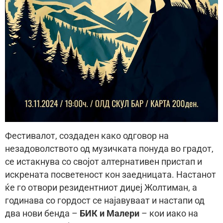
Фестивалот, создаден како одговор на
незадоволството од музичката понуда во градот,
се истакнува со својот алтернативен пристап и
искрената посветеност кон заедницата. Настанот
ќе го отвори резидентниот диџеј Жолтиман, а
годинава со гордост се најавуваат и настапи од
два нови бенда –
БИК и Малери
– кои иако на