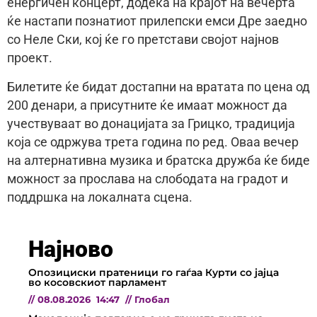
енергичен концерт, додека на крајот на вечерта
ќе настапи познатиот прилепски емси Дре заедно
со Неле Ски, кој ќе го претстави својот најнов
проект.
Билетите ќе бидат достапни на вратата по цена од
200 денари, а присутните ќе имаат можност да
учествуваат во донацијата за Грицко, традиција
која се одржува третa година по ред. Оваа вечер
на алтернативна музика и братска дружба ќе биде
можност за прослава на слободата на градот и
поддршка на локалната сцена.
Најново
Опозициски пратеници го гаѓаа Курти со јајца
во косовскиот парламент
//
08.08.2026
14:47
//
Глобал