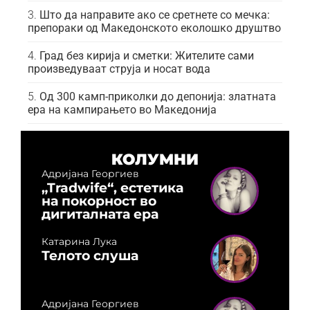
Што да направите ако се сретнете со мечка:
препораки од Македонското еколошко друштво
Град без кирија и сметки: Жителите сами
произведуваат струја и носат вода
Од 300 камп-приколки до депонија: златната
ера на кампирањето во Македонија
КОЛУМНИ
Адријана Георгиев
„Tradwife“, естетика
на покорност во
дигиталната ера
Катарина Лука
Телото слуша
Адријана Георгиев