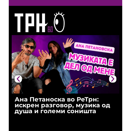
Ана Петаноска во РеТрн:
Ри
искрен разговор, музика од
го
душа и големи соништа
За
и 