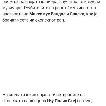
почеток на својата кариера, звучат како искусни
музичари. Љубителите на рапот ќе уживаат во
настапите на
Максимус Вандал и Спаски
, кои ја
бранат честa на скопскиот рап.
На сцената ќе се појават и ветераните на
скопската панк сцена
Њу Полис Стејт
со кус,