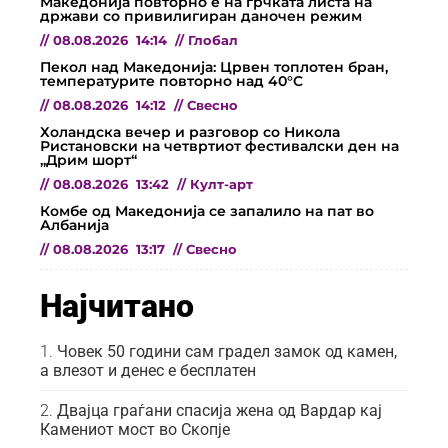
Македонија повторно е на грчката листа на
држави со привилигиран даночен режим
//
08.08.2026
14:14
//
Глобал
Пекол над Македонија: Црвен топлотен бран,
температурите повторно над 40°C
//
08.08.2026
14:12
//
Свесно
Холандска вечер и разговор со Никола
Ристановски на четвртиот фестивалски ден на
„Дрим шорт“
//
08.08.2026
13:42
//
Култ-арт
Комбе од Македонија се запалило на пат во
Албанија
//
08.08.2026
13:17
//
Свесно
Најчитано
Човек 50 години сам градел замок од камен,
а влезот и денес е бесплатен
Двајца граѓани спасија жена од Вардар кај
Камениот мост во Скопје