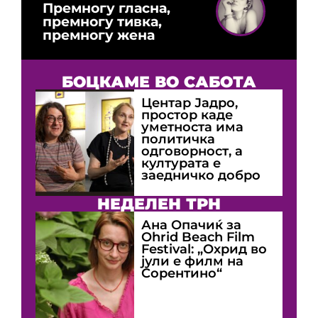
Премногу гласна,
премногу тивка,
премногу жена
БОЦКАМЕ ВО САБОТА
Центар Јадро,
простор каде
уметноста има
политичка
одговорност, а
културата е
заедничко добро
НЕДЕЛЕН ТРН
Ана Опачиќ за
Оhrid Beach Film
Festival: „Охрид во
јули е филм на
Сорентино“