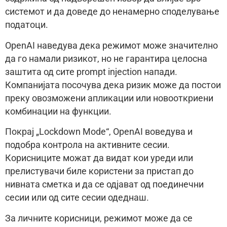
системот и да доведе до ненамерно споделување
податоци.
OpenAI наведува дека режимот може значително
да го намали ризикот, но не гарантира целосна
заштита од сите prompt injection напади.
Компанијата посочува дека ризик може да постои
преку овозможени апликации или новооткриени
комбинации на функции.
Покрај „Lockdown Mode“, OpenAI воведува и
подобра контрола на активните сесии.
Корисниците можат да видат кои уреди или
прелистувачи биле користени за пристап до
нивната сметка и да се одјават од поединечни
сесии или од сите сесии одеднаш.
За личните корисници, режимот може да се