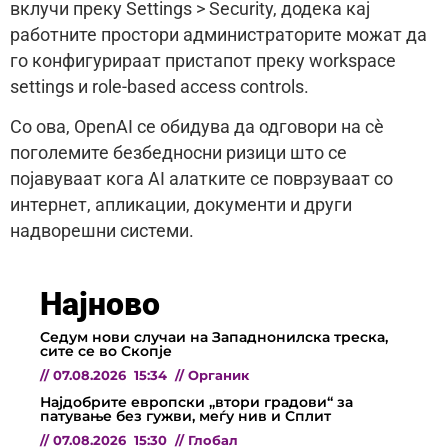
вклучи преку Settings > Security, додека кај
работните простори администраторите можат да
го конфигурираат пристапот преку workspace
settings и role-based access controls.
Со ова, OpenAI се обидува да одговори на сè
поголемите безбедносни ризици што се
појавуваат кога AI алатките се поврзуваат со
интернет, апликации, документи и други
надворешни системи.
Најново
Седум нови случаи на Западнонилска треска,
сите се во Скопје
//
07.08.2026
15:34
//
Органик
Најдобрите европски „втори градови“ за
патување без гужви, меѓу нив и Сплит
//
07.08.2026
15:30
//
Глобал