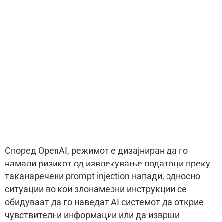
Според OpenAI, режимот е дизајниран да го
намали ризикот од извлекување податоци преку
таканаречени prompt injection напади, односно
ситуации во кои злонамерни инструкции се
обидуваат да го наведат AI системот да открие
чувствителни информации или да изврши