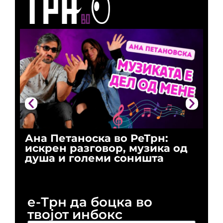
Ана Петаноска во РеТрн:
Ри
искрен разговор, музика од
го
душа и големи соништа
За
и 
е-Трн да боцка во
твојот инбокс