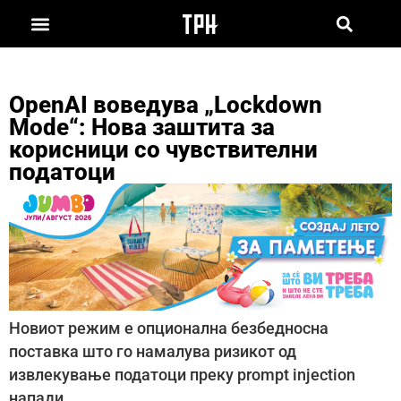
OpenAI воведува „Lockdown
Mode“: Нова заштита за
корисници со чувствителни
податоци
Новиот режим е опционална безбедносна
поставка што го намалува ризикот од
извлекување податоци преку prompt injection
напади