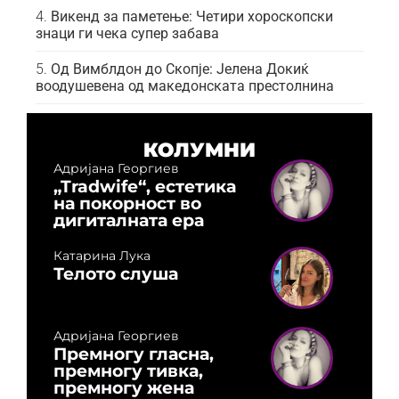
Викенд за паметење: Четири хороскопски
знаци ги чека супер забава
Од Вимблдон до Скопје: Јелена Докиќ
воодушевена од македонската престолнина
КОЛУМНИ
Адријана Георгиев
„Tradwife“, естетика
на покорност во
дигиталната ера
Катарина Лука
Телото слуша
Адријана Георгиев
Премногу гласна,
премногу тивка,
премногу жена