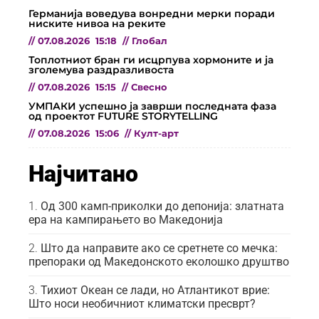
Германија воведува вонредни мерки поради
ниските нивоа на реките
//
07.08.2026
15:18
//
Глобал
Топлотниот бран ги исцрпува хормоните и ја
зголемува раздразливоста
//
07.08.2026
15:15
//
Свесно
УМПАКИ успешно ја заврши последната фаза
од проектот FUTURE STORYTELLING
//
07.08.2026
15:06
//
Култ-арт
Најчитано
Од 300 камп-приколки до депонија: златната
ера на кампирањето во Македонија
Што да направите ако се сретнете со мечка:
препораки од Македонското еколошко друштво
Тихиот Океан се лади, но Атлантикот врие:
Што носи необичниот климатски пресврт?