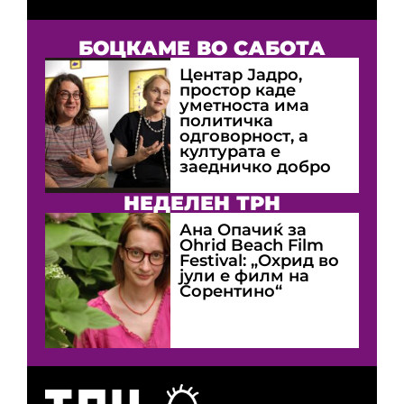
БОЦКАМЕ ВО САБОТА
Центар Јадро,
простор каде
уметноста има
политичка
одговорност, а
културата е
заедничко добро
НЕДЕЛЕН ТРН
Ана Опачиќ за
Оhrid Beach Film
Festival: „Охрид во
јули е филм на
Сорентино“