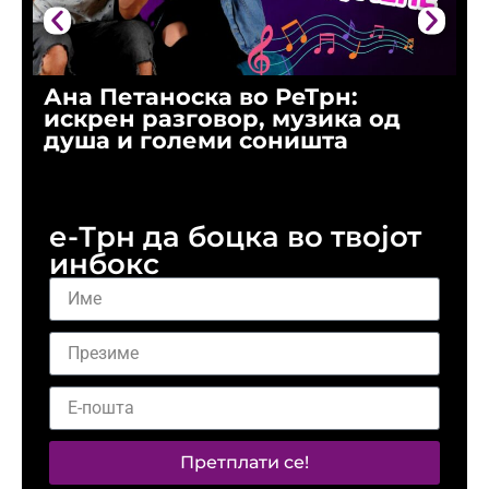
Ана Петаноска во РеТрн:
Р
искрен разговор, музика од
г
душа и големи соништа
н
о
е-Трн да боцка во твојот
инбокс
Претплати се!