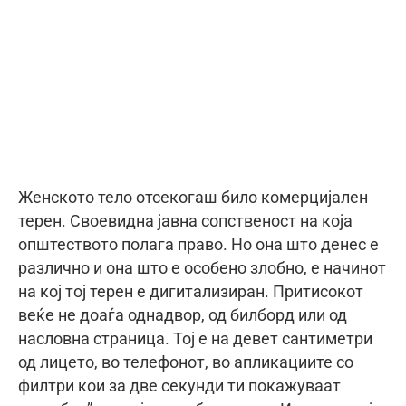
Женското тело отсекогаш било комерцијален
терен. Своевидна јавна сопственост на која
општеството полага право. Но она што денес е
различно и она што е особено злобно, е начинот
на кој тој терен е дигитализиран. Притисокот
веќе не доаѓа однадвор, од билборд или од
насловна страница. Тој е на девет сантиметри
од лицето, во телефонот, во апликациите со
филтри кои за две секунди ти покажуваат