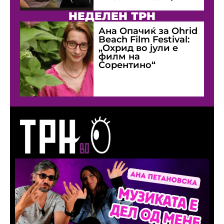
НЕДЕЛЕН ТРН
Ана Опачиќ за Оhrid
Beach Film Festival:
„Охрид во јули е
филм на
Сорентино“