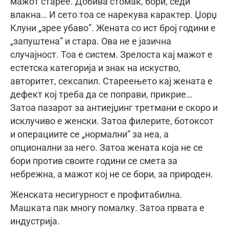
мажот старее. Добива стомак, бори, седи
влакна… И сето тоа се нарекува карактер. Џорџ
Клуни „зрее убаво”. Жената со ист број години е
„запуштена” и стара. Ова не е јазична
случајност. Тоа е систем. Зрелоста кај мажот е
естетска категорија и знак на искуство,
авторитет, сексапил. Стареењето кај жената е
дефект кој треба да се поправи, прикрие…
Затоа пазарот за антиејџинг третмани е скоро и
исклучиво е женски. Затоа филерите, ботоксот
и операциите се „нормални” за неа, а
опционални за него. Затоа жената која не се
бори против своите години се смета за
небрежна, а мажот кој не се бори, за природен.
Женската несигурност е профитабилна.
Машката пак многу помалку. Затоа првата е
индустрија.