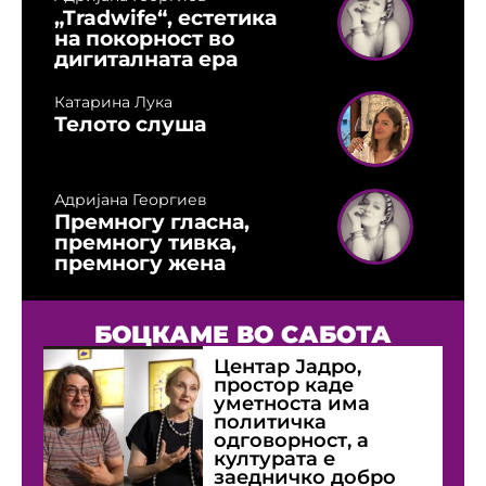
„Tradwife“, естетика
на покорност во
дигиталната ера
Катарина Лука
Телото слуша
Адријана Георгиев
Премногу гласна,
премногу тивка,
премногу жена
БОЦКАМЕ ВО САБОТА
Центар Јадро,
простор каде
уметноста има
политичка
одговорност, а
културата е
заедничко добро