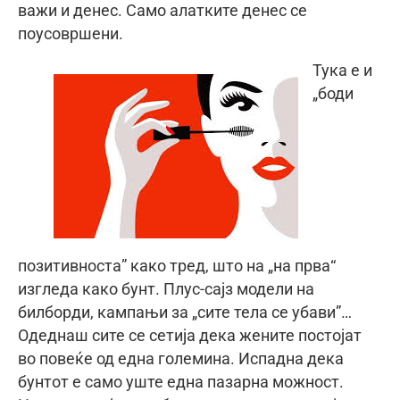
важи и денес. Само алатките денес се
поусовршени.
Тука е и
„боди
позитивноста” како тред, што на „на прва“
изгледа како бунт. Плус-сајз модели на
билборди, кампањи за „сите тела се убави”…
Одеднаш сите се сетија дека жените постојат
во повеќе од една големина. Испадна дека
бунтот е само уште една пазарна можност.