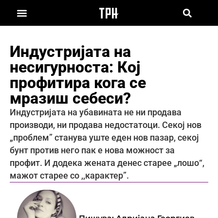
Индустријата на
несигурноста: Кој
профитира кога се
мразиш себеси?
Индустријата на убавината не ни продава
производи, ни продава недостатоци. Секој нов
„проблем” станува уште еден нов пазар, секој
бунт против него пак е нова можност за
профит. И додека жената денес старее „лошо“,
мажот старее со ,,карактер”.