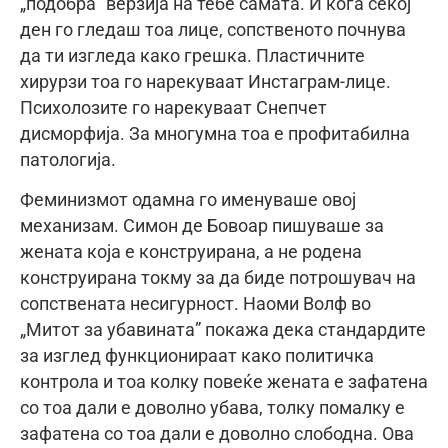
„подобра” верзија на тебе самата. И кога секој
ден го гледаш тоа лице, сопственото почнува
да ти изгледа како грешка. Пластичните
хирурзи тоа го нарекуваат Инстаграм-лице.
Психолозите го нарекуваат Снепчет
дисморфија. За многумна тоа е профитабилна
патологија.
Феминизмот одамна го именуваше овој
механизам. Симон де Бовоар пишуваше за
жената која е конструирана, а не родена
конструирана токму за да биде потрошувач на
сопствената несигурност. Наоми Волф во
„Митот за убавината” покажа дека стандардите
за изглед функционираат како политичка
контрола и тоа колку повеќе жената е зафатена
со тоа дали е доволно убава, толку помалку е
зафатена со тоа дали е доволно слободна. Ова