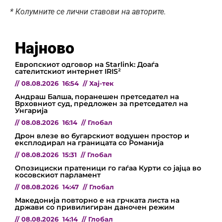
* Колумните се лични ставови на авторите.
Најново
Европскиот одговор на Starlink: Доаѓа
сателитскиот интернет IRIS²
//
08.08.2026
16:54
//
Хај-тек
Андраш Балша, поранешен претседател на
Врховниот суд, предложен за претседател на
Унгарија
//
08.08.2026
16:14
//
Глобал
Дрон влезе во бугарскиот водушен простор и
експлодирал на границата со Романија
//
08.08.2026
15:31
//
Глобал
Опозициски пратеници го гаѓаа Курти со јајца во
косовскиот парламент
//
08.08.2026
14:47
//
Глобал
Македонија повторно е на грчката листа на
држави со привилигиран даночен режим
//
08.08.2026
14:14
//
Глобал