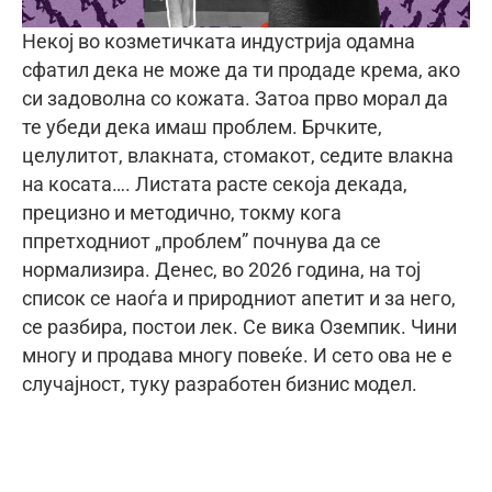
Некој во козметичката индустрија одамна
сфатил дека не може да ти продаде крема, ако
си задоволна со кожата. Затоа прво морал да
те убеди дека имаш проблем. Брчките,
целулитот, влакната, стомакот, седите влакна
на косата…. Листата расте секоја декада,
прецизно и методично, токму кога
ппретходниот „проблем” почнува да се
нормализира. Денес, во 2026 година, на тој
список се наоѓа и природниот апетит и за него,
се разбира, постои лек. Се вика Оземпик. Чини
многу и продава многу повеќе. И сето ова не е
случајност, туку разработен бизнис модел.