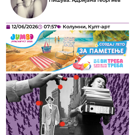
Пишува:
Адријана Георгиев
12/06/2026
07:57
Колумни
,
Култ-арт