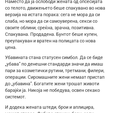
Наместо да ја ослободи жената од опсесијата
со телото, движењето беше спакувано во нова
верзија на истата порака: сега не мора да си
слаба, но мора да си самоуверена, секси со
своите облини, среќна, зрачна, позитивна.
Спакувана. Продадена. Бунтот беше купен,
преупакуван и вратен на полицата со нова
цена.
Убавината стана статусен симбол. Да се биде
„убава” по денешни стандарди значи да имаш
пари за козметички рутини, третмани, филери,
операции. Сиромашните жени немаат пристап
до „убавина”. Богатите жени трошат животи
барајќи ја. Никоја не победува, освен секако
системот.
И додека жената штеди, брои и аплицира,