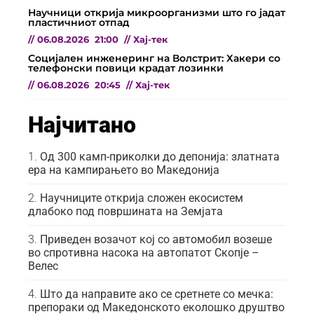
Научници открија микроорганизми што го јадат
пластичниот отпад
//
06.08.2026
21:00
//
Хај-тек
Социјален инженеринг на Волстрит: Хакери со
телефонски повици крадат лозинки
//
06.08.2026
20:45
//
Хај-тек
Најчитано
Од 300 камп-приколки до депонија: златната
ера на кампирањето во Македонија
Научниците открија сложен екосистем
длабоко под површината на Земјата
Приведен возачот кој со автомобил возеше
во спротивна насока на автопатот Скопје –
Велес
Што да направите ако се сретнете со мечка:
препораки од Македонското еколошко друштво