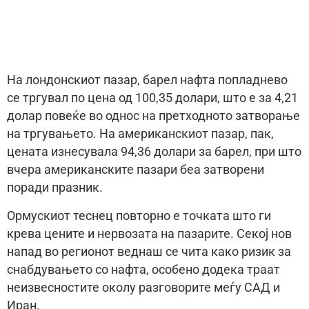
На лондонскиот пазар, барел нафта попладнево
се тргувал по цена од 100,35 долари, што е за 4,21
долар повеќе во однос на претходното затворање
на тргувањето. На американскиот пазар, пак,
цената изнесувала 94,36 долари за барел, при што
вчера американските пазари беа затворени
поради празник.
Ормускиот теснец повторно е точката што ги
крева цените и нервозата на пазарите. Секој нов
напад во регионот веднаш се чита како ризик за
снабдувањето со нафта, особено додека траат
неизвесностите околу разговорите меѓу САД и
Иран.