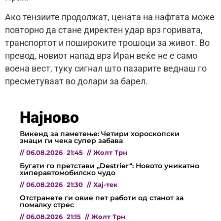
Ако тензиите продолжат, цената на нафтата може
повторно да стане директен удар врз горивата,
транспортот и пошироките трошоци за живот. Во
превод, новиот напад врз Иран веќе не е само
воена вест, туку сигнал што пазарите веднаш го
пресметуваат во долари за барел.
Најново
Викенд за паметење: Четири хороскопски
знаци ги чека супер забава
//
06.08.2026
21:45
//
Жолт Трн
Бугати го претстави „Destrier“: Новото уникатно
хиперавтомобилско чудо
//
06.08.2026
21:30
//
Хај-тек
Отстранете ги овие пет работи од станот за
помалку стрес
//
06.08.2026
21:15
//
Жолт Трн