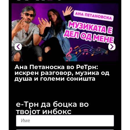
Ана Петаноска во РеТрн:
Ри
искрен разговор, музика од
го
душа и големи соништа
За
и 
е-Трн да боцка во
твојот инбокс