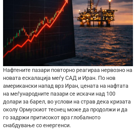
Нафтените пазари повторно реагираа нервозно на
новата ескалација меѓу САД и Иран. По нов
американски напад врз Иран, цената на нафтата
на меѓународните пазари се искачи над 100
долари за барел, во услови на страв дека кризата
околу Ормускиот теснец може да продолжи и да
го задржи притисокот врз глобалното
снабдување со енергенси.