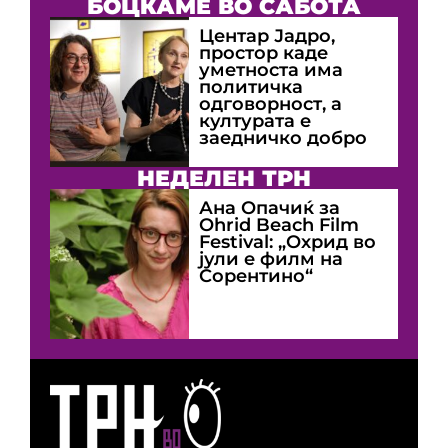
БОЦКАМЕ ВО САБОТА
Центар Јадро,
простор каде
уметноста има
политичка
одговорност, а
културата е
заедничко добро
НЕДЕЛЕН ТРН
Ана Опачиќ за
Оhrid Beach Film
Festival: „Охрид во
јули е филм на
Сорентино“