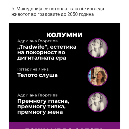
Македонија се потопла: како ќе изгледа
животот во градовите до 2050 година
КОЛУМНИ
Адријана Георгиев
„Tradwife“, естетика
на покорност во
дигиталната ера
Катарина Лука
Телото слуша
Адријана Георгиев
Премногу гласна,
премногу тивка,
премногу жена