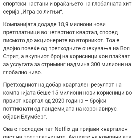
спортски настани и враќањето на глобалната хит
серија „Игра со лигњи“.
Компанијата додаде 18,9 милиони нови
претплатници во четвртиот квартал, според
писмото до акционерите во вторникот. Тоа е
двојно повеќе од претходните очекувања на Вол
Стрит, а вкупниот број на корисници кои плаќаат
за услугата за стриминг надмина 300 милиони на
глобално ниво.
Претходниот најдобар квартален резултат на
компанијата беше 15 милиони нови корисници во
првиот квартал од 2020 година – бројки
поттикнати од пандемијата на коронавирус,
објави Блумберг.
Ова е последен пат Netflix да пријави квартален
раст на претплатниците. Акциите на компанијата