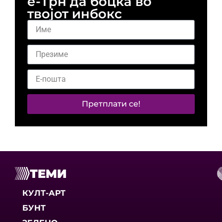
е-Трн да боцка во
твојот инбокс
Претплати се!
ТЕМИ
КУЛТ-АРТ
БУНТ