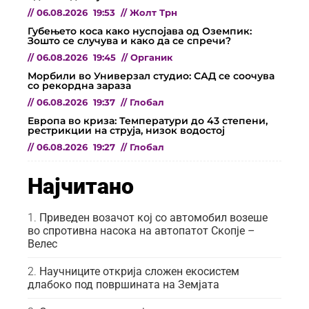
//
06.08.2026
19:53
//
Жолт Трн
Губењето коса како нуспојава од Оземпик:
Зошто се случува и како да се спречи?
//
06.08.2026
19:45
//
Органик
Морбили во Универзал студио: САД се соочува
со рекордна зараза
//
06.08.2026
19:37
//
Глобал
Европа во криза: Температури до 43 степени,
рестрикции на струја, низок водостој
//
06.08.2026
19:27
//
Глобал
Најчитано
Приведен возачот кој со автомобил возеше
во спротивна насока на автопатот Скопје –
Велес
Научниците открија сложен екосистем
длабоко под површината на Земјата