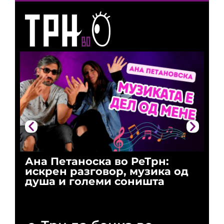
Ана Петаноска во РеТрн:
Ри
искрен разговор, музика од
го
душа и големи соништа
За
и 