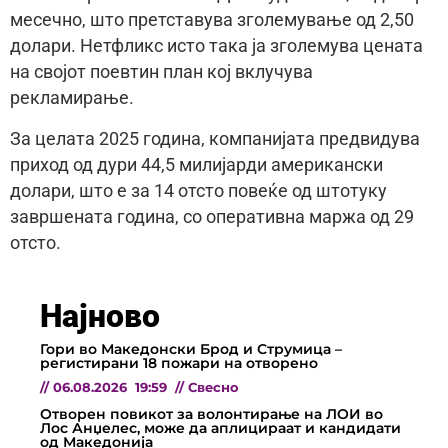
месечно, што претставува зголемување од 2,50
долари. Нетфликс исто така ја зголемува цената
на својот поевтин план кој вклучува
рекламирање.
За целата 2025 година, компанијата предвидува
приход од дури 44,5 милијарди американски
долари, што е за 14 отсто повеќе од штотуку
завршената година, со оперативна маржа од 29
отсто.
Најново
Гори во Македонски Брод и Струмица –
регистирани 18 пожари на отворено
//
06.08.2026
19:59
//
Свесно
Отворен повикот за волонтирање на ЛОИ во
Лос Анџелес, може да аплицираат и кандидати
од Македонија