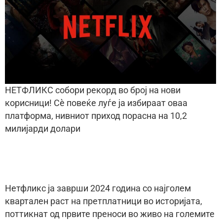
НЕТФЛИКС собори рекорд во број на нови
корисници! Сè повеќе луѓе ја избираат оваа
платформа, нивниот приход порасна на 10,2
милијарди долари
Нетфликс ја заврши 2024 година со најголем
квартален раст на претплатници во историјата,
поттикнат од првите преноси во живо на големите