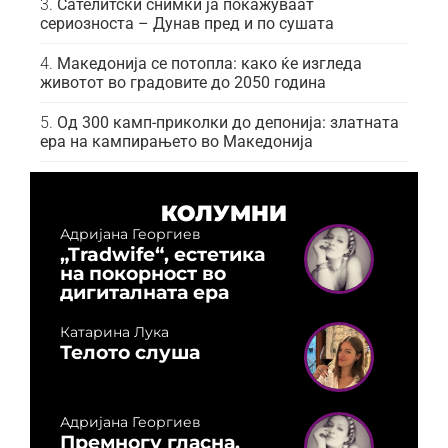
Сателитски снимки ја покажуваат
сериозноста – Дунав пред и по сушата
Македонија се потопла: како ќе изгледа
животот во градовите до 2050 година
Од 300 камп-приколки до депонија: златната
ера на кампирањето во Македонија
КОЛУМНИ
Адријана Георгиев
„Tradwife“, естетика
на покорност во
дигиталната ера
Катарина Лука
Телото слуша
Адријана Георгиев
Премногу гласна,