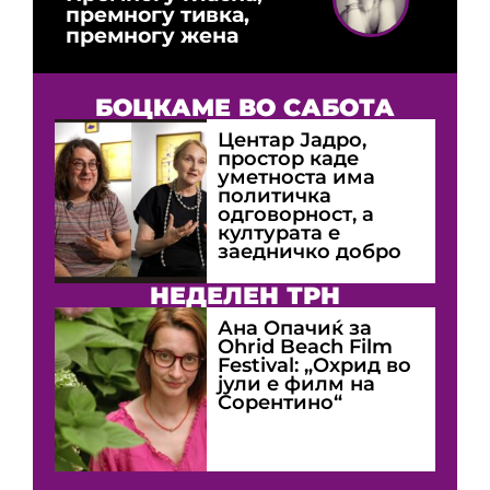
премногу тивка,
премногу жена
БОЦКАМЕ ВО САБОТА
Центар Јадро,
простор каде
уметноста има
политичка
одговорност, а
културата е
заедничко добро
НЕДЕЛЕН ТРН
Ана Опачиќ за
Оhrid Beach Film
Festival: „Охрид во
јули е филм на
Сорентино“