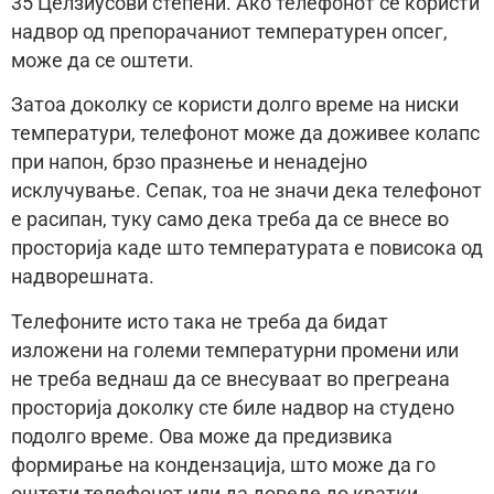
35 Целзиусови степени. Ако телефонот се користи
надвор од препорачаниот температурен опсег,
може да се оштети.
Затоа доколку се користи долго време на ниски
температури, телефонот може да доживее колапс
при напон, брзо празнење и ненадејно
исклучување. Сепак, тоа не значи дека телефонот
е расипан, туку само дека треба да се внесе во
просторија каде што температурата е повисока од
надворешната.
Телефоните исто така не треба да бидат
изложени на големи температурни промени или
не треба веднаш да се внесуваат во прегреана
просторија доколку сте биле надвор на студено
подолго време. Ова може да предизвика
формирање на кондензација, што може да го
оштети телефонот или да доведе до кратки