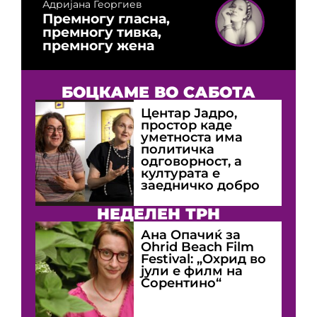
Адријана Георгиев
Премногу гласна,
премногу тивка,
премногу жена
БОЦКАМЕ ВО САБОТА
Центар Јадро,
простор каде
уметноста има
политичка
одговорност, а
културата е
заедничко добро
НЕДЕЛЕН ТРН
Ана Опачиќ за
Оhrid Beach Film
Festival: „Охрид во
јули е филм на
Сорентино“