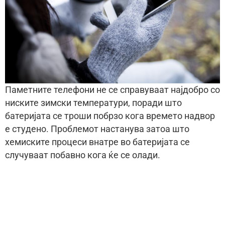
Паметните телефони не се справуваат најдобро со
ниските зимски температури, поради што
батеријата се троши побрзо кога времето надвор
е студено. Проблемот настанува затоа што
хемиските процеси внатре во батеријата се
случуваат побавно кога ќе се олади.