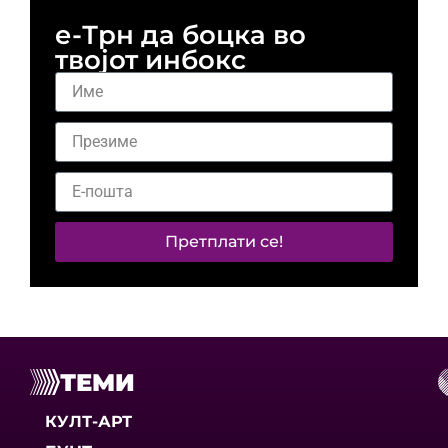
е-Трн да боцка во
твојот инбокс
Претплати се!
ТЕМИ
КУЛТ-АРТ