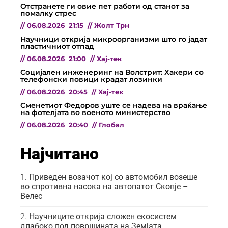
Отстранете ги овие пет работи од станот за
помалку стрес
//
06.08.2026
21:15
//
Жолт Трн
Научници открија микроорганизми што го јадат
пластичниот отпад
//
06.08.2026
21:00
//
Хај-тек
Социјален инженеринг на Волстрит: Хакери со
телефонски повици крадат лозинки
//
06.08.2026
20:45
//
Хај-тек
Сменетиот Федоров уште се надева на враќање
на фотелјата во военото министерство
//
06.08.2026
20:40
//
Глобал
Најчитано
Приведен возачот кој со автомобил возеше
во спротивна насока на автопатот Скопје –
Велес
Научниците открија сложен екосистем
длабоко под површината на Земјата