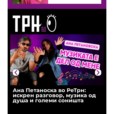
Ана Петаноска во РеТрн:
Ри
искрен разговор, музика од
го
душа и големи соништа
За
и 