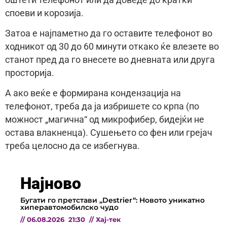
споеви и корозија.
Затоа е најпаметно да го оставите телефонот во
ходникот од 30 до 60 минути откако ќе влезете во
станот пред да го внесете во дневната или друга
просторија.
А ако веќе е формирана кондензација на
телефонот, треба да ја избришете со крпа (по
можност „магична“ од микрофибер, бидејќи не
остава влакненца). Сушењето со фен или грејач
треба целосно да се избегнува.
Најново
Бугати го претстави „Destrier“: Новото уникатно
хиперавтомобилско чудо
//
06.08.2026
21:30
//
Хај-тек