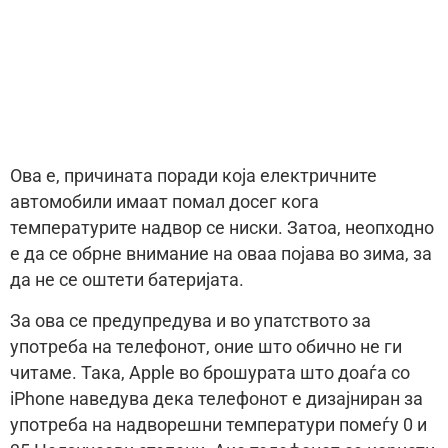
Ова е, причината поради која електричните
автомобили имаат помал досег кога
температурите надвор се ниски. Затоа, неопходно
е да се обрне внимание на оваа појава во зима, за
да не се оштети батеријата.
За ова се предупредува и во упатството за
употреба на телефонот, оние што обично не ги
читаме. Така, Apple во брошурата што доаѓа со
iPhone наведува дека телефонот е дизајниран за
употреба на надворешни температури помеѓу 0 и