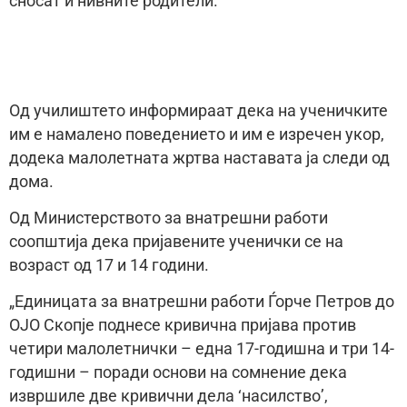
сносат и нивните родители.
Од училиштето информираат дека на ученичките
им е намалено поведението и им е изречен укор,
додека малолетната жртва наставата ја следи од
дома.
Од Министерството за внатрешни работи
соопштија дека пријавените ученички се на
возраст од 17 и 14 години.
„Единицата за внатрешни работи Ѓорче Петров до
ОЈО Скопје поднесе кривична пријава против
четири малолетнички – една 17-годишна и три 14-
годишни – поради основи на сомнение дека
извршиле две кривични дела ‘насилство’,