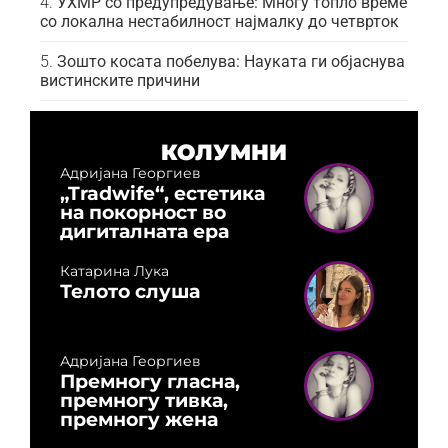
УХМР со предупредување: Многу топло време
со локална нестабилност најмалку до четврток
Зошто косата побелува: Науката ги објаснува
вистинските причини
КОЛУМНИ
Адријана Георгиев
„Tradwife“, естетика
на покорност во
дигиталната ера
Катарина Лука
Телото слуша
Адријана Георгиев
Премногу гласна,
премногу тивка,
премногу жена