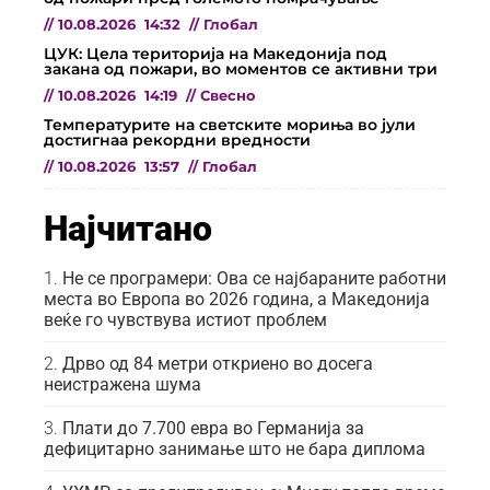
//
10.08.2026
14:32
//
Глобал
ЦУК: Цела територија на Македонија под
закана од пожари, во моментов се активни три
//
10.08.2026
14:19
//
Свесно
Температурите на светските мориња во јули
достигнаа рекордни вредности
//
10.08.2026
13:57
//
Глобал
Најчитано
Не се програмери: Ова се најбараните работни
места во Европа во 2026 година, а Македонија
веќе го чувствува истиот проблем
Дрво од 84 метри откриено во досега
неистражена шума
Плати до 7.700 евра во Германија за
дефицитарно занимање што не бара диплома