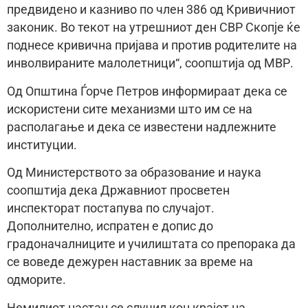
предвидено и казниво по член 386 од Кривичниот
законик. Во текот на утрешниот ден СВР Скопје ќе
поднесе кривична пријава и против родителите на
инволвираните малолетници“, соопштија од МВР.
Од Општина Ѓорче Петров информираат дека се
искористени сите механизми што им се на
располагање и дека се известени надлежните
институции.
Од Министерството за образование и наука
соопштија дека Државниот просветен
инспекторат постапува по случајот.
Дополнително, испратен е допис до
градоначалниците и училиштата со препорака да
се воведе дежурен наставник за време на
одморите.
Немилиот настан се случил кон крајот на