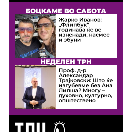
БОЦКАМЕ ВО САБОТА
Жарко Иванов:
„Флипбук“
годинава ќе ве
изненади, насмее
и збуни
НЕДЕЛЕН ТРН
Проф. д-р
Александар
Трајковски: Што ќе
изгубевме без Ана
Липша? Многу –
духовно, културно,
општествено