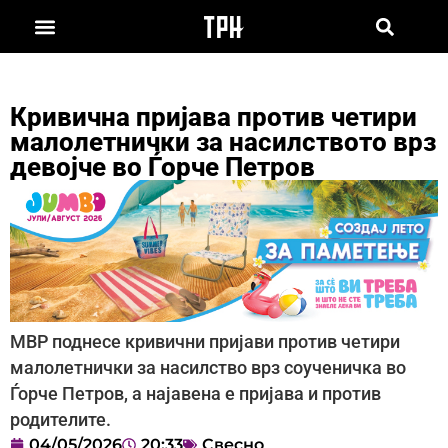
Кривична пријава против четири
малолетнички за насилството врз
девојче во Ѓорче Петров
МВР поднесе кривични пријави против четири
малолетнички за насилство врз соученичка во
Ѓорче Петров, а најавена е пријава и против
родителите.
04/05/2026
20:33
Свесно