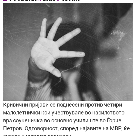
Кривични пријави се поднесени против четири
малолетнички кои учествувале во насилството
врз соученичка во основно училиште во Ѓорче
Петров. Одговорност, според најавите на МВР, ќе