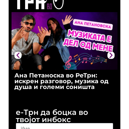
Ана Петаноска во РеТрн:
Ри
искрен разговор, музика од
го
душа и големи соништа
За
и 
е-Трн да боцка во
твојот инбокс