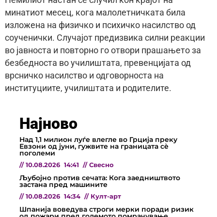
минатиот месец, кога малолетничката била
изложена на физичко и психичко насилство од
соученички. Случајот предизвика силни реакции
во јавноста и повторно го отвори прашањето за
безбедноста во училиштата, превенцијата од
врсничко насилство и одговорноста на
институциите, училиштата и родителите.
Најново
Над 1,1 милион луѓе влегле во Грција преку
Евзони од јуни, гужвите на границата сè
поголеми
//
10.08.2026
14:41
//
Свесно
Љубојно против сечата: Кога заедништвото
застана пред машините
//
10.08.2026
14:34
//
Култ-арт
Шпанија воведува строги мерки поради ризик
од пожари пред големото помрачување